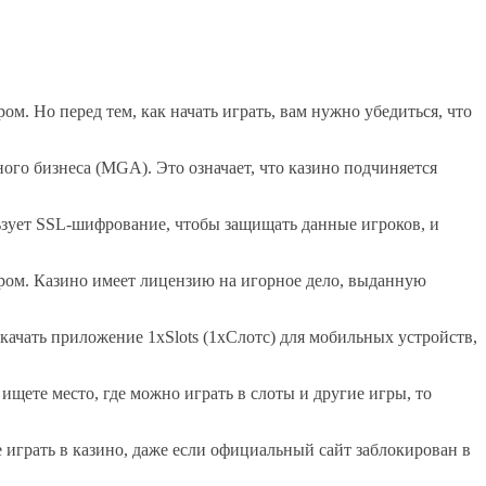
м. Но перед тем, как начать играть, вам нужно убедиться, что
ого бизнеса (MGA). Это означает, что казино подчиняется
льзует SSL-шифрование, чтобы защищать данные игроков, и
ором. Казино имеет лицензию на игорное дело, выданную
скачать приложение 1xSlots (1хСлотс) для мобильных устройств,
 ищете место, где можно играть в слоты и другие игры, то
ете играть в казино, даже если официальный сайт заблокирован в