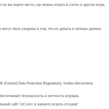
Если вы ищете место, где можно играть в слоты и другие игры,
и могут быть уверены в том, что их деньги и личные данные
(General Data Protection Regulation), чтобы обеспечить
беспечивает безопасность и честность игроков.
льный сайт 1хСлотс и начните играть сегодня!