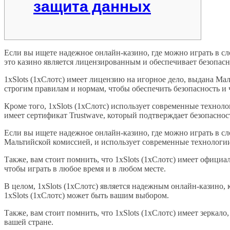
защита данных
Если вы ищете надежное онлайн-казино, где можно играть в сло
это казино является лицензированным и обеспечивает безопасн
1xSlots (1хСлотс) имеет лицензию на игорное дело, выдана М
строгим правилам и нормам, чтобы обеспечить безопасность и 
Кроме того, 1xSlots (1хСлотс) использует современные технол
имеет сертификат Trustwave, который подтверждает безопасност
Если вы ищете надежное онлайн-казино, где можно играть в сл
Мальтийской комиссией, и использует современные технологии
Также, вам стоит помнить, что 1xSlots (1хСлотс) имеет официа
чтобы играть в любое время и в любом месте.
В целом, 1xSlots (1хСлотс) является надежным онлайн-казино, 
1xSlots (1хСлотс) может быть вашим выбором.
Также, вам стоит помнить, что 1xSlots (1хСлотс) имеет зеркало
вашей стране.