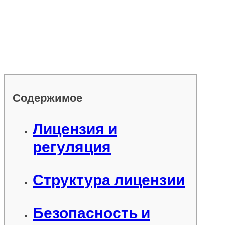
Содержимое
Лицензия и
регуляция
Структура лицензии
Безопасность и