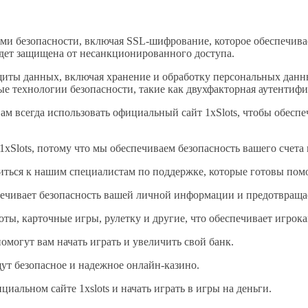
и безопасности, включая SSL-шифрование, которое обеспечивае
будет защищена от несанкционированного доступа.
ащиты данных, включая хранение и обработку персональных данн
ые технологии безопасности, такие как двухфакторная аутентифи
вам всегда использовать официальный сайт 1xSlots, чтобы обес
 1xSlots, потому что мы обеспечиваем безопасность вашего счет
иться к нашим специалистам по поддержке, которые готовы помо
еспечивает безопасность вашей личной информации и предотвращ
лоты, карточные игры, рулетку и другие, что обеспечивает игро
помогут вам начать играть и увеличить свой банк.
щут безопасное и надежное онлайн-казино.
иальном сайте 1xslots и начать играть в игры на деньги.