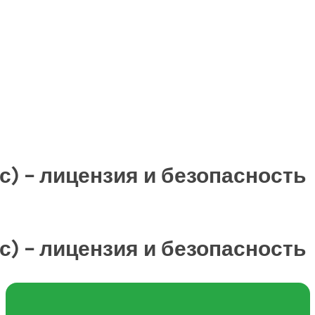
тс) – лицензия и безопасность
тс) – лицензия и безопасность