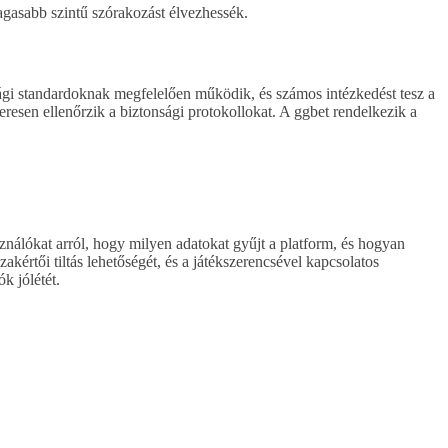
magasabb szintű szórakozást élvezhessék.
ági standardoknak megfelelően működik, és számos intézkedést tesz a
eresen ellenőrzik a biztonsági protokollokat. A ggbet rendelkezik a
sználókat arról, hogy milyen adatokat gyűjt a platform, és hogyan
zakértői tiltás lehetőségét, és a játékszerencsével kapcsolatos
k jólétét.