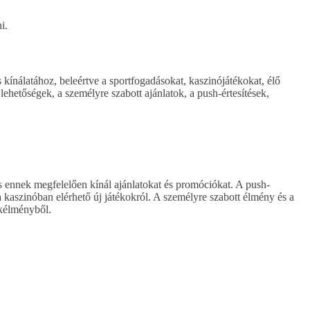
i.
kínálatához, beleértve a sportfogadásokat, kaszinójátékokat, élő
 lehetőségek, a személyre szabott ajánlatok, a push-értesítések,
s ennek megfelelően kínál ajánlatokat és promóciókat. A push-
 kaszinóban elérhető új játékokról. A személyre szabott élmény és a
ékélményből.