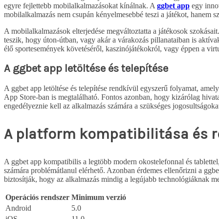
egyre fejlettebb mobilalkalmazásokat kínálnak. A
ggbet app
egy innov
mobilalkalmazás nem csupán kényelmesebbé teszi a játékot, hanem sz
A mobilalkalmazások elterjedése megváltoztatta a játékosok szokásai
teszik, hogy úton-útban, vagy akár a várakozás pillanataiban is aktíva
élő sportesemények követéséről, kaszinójátékokról, vagy éppen a virtu
A ggbet app letöltése és telepítése
A ggbet app letöltése és telepítése rendkívül egyszerű folyamat, amel
App Store-ban is megtalálható. Fontos azonban, hogy kizárólag hivatalo
engedélyeznie kell az alkalmazás számára a szükséges jogosultságokat,
A platform kompatibilitása és 
A ggbet app kompatibilis a legtöbb modern okostelefonnal és tablette
számára problémátlanul elérhető. Azonban érdemes ellenőrizni a ggbet 
biztosítják, hogy az alkalmazás mindig a legújabb technológiáknak meg
Operációs rendszer
Minimum verzió
Android
5.0
iOS
11.0