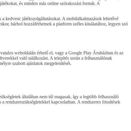
játékokat, és minden más online szórakozási formát. A
k a kedvenc játékszolgáltatásokat. A mobilalkalmazások lehetővé
mikor, bárhol hozzáférhetnek a platform széles kínálatához, legyen szó
t hivatalos weboldalán érhető el, vagy a Google Play Áruházban és az
tverekkel való találkozást. A telepítés során a felhasználónak
élyre szabott ajánlatok megjelenítését.
zükségletek általában nem túl magasak, így a legtöbb felhasználó
 a rendszerszükségletekkel kapcsolatban. A rendszeres frissítések