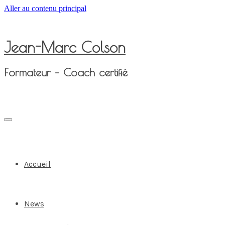
Aller au contenu principal
Jean-Marc Colson
Formateur – Coach certifié
Accueil
News