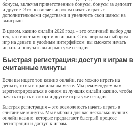
бонусы, включая приветственные бонусы, бонусы за депозит
и другие. Это позволяет игрокам начать играть с
дополнительными средствами и увеличить свои шансы на
выигрыш.
В целом, казино онлайн 2026 года – это отличный выбор для
тех, кто ищет комфорт и выигрыш. С их широким выбором
игр на деньги и удобным интерфейсом, вы сможете начать
играть и получать выигрыш уже сегодня.
Быстрая регистрация: доступ к играм в
считанные минуты
Если вы ищете топ казино онлайн, где можно играть на
деньги, то вы в правильном месте. Мы рекомендуем вам
зарегистрироваться в одном из лучших онлайн казино, чтобы
начать играть в слоты и другие игры уже сегодня.
Быстрая регистрация – это возможность начать играть в
считанные минуты. Мы выбрали для вас несколько лучших
онлайн казино, которые предлагают быстрый процесс
регистрации и доступ к играм.