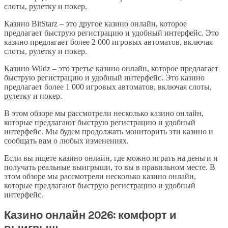
слоты, рулетку и покер.
Казино BitStarz – это другое казино онлайн, которое
предлагает быструю регистрацию и удобный интерфейс. Это
казино предлагает более 2 000 игровых автоматов, включая
слоты, рулетку и покер.
Казино Wildz – это третье казино онлайн, которое предлагает
быструю регистрацию и удобный интерфейс. Это казино
предлагает более 1 000 игровых автоматов, включая слоты,
рулетку и покер.
В этом обзоре мы рассмотрели несколько казино онлайн,
которые предлагают быструю регистрацию и удобный
интерфейс. Мы будем продолжать мониторить эти казино и
сообщать вам о любых изменениях.
Если вы ищете казино онлайн, где можно играть на деньги и
получать реальные выигрыши, то вы в правильном месте. В
этом обзоре мы рассмотрели несколько казино онлайн,
которые предлагают быструю регистрацию и удобный
интерфейс.
Казино онлайн 2026: комфорт и