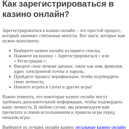
Как зарегистрироваться в
казино онлайн?
Зарегистрироваться в казино онлайн – это простой процесс,
который занимает считанные минуты. Вот шаги, которые вам
нужно выполнить:
Выберите казино онлайн из нашего списка;
Нажмите на кнопку « Зарегистрироваться » или
« Регистрация »;
Введите свои личные данные, такие как имя, фамилия,
адрес электронной почты и пароль;
Пройдите процесс верификации, чтобы подтвердить
свою личность;
Начните играть в слоты и другие игры!
Важно помнить, что некоторые казино онлайн могут
требовать дополнительной информации, чтобы подтвердить
вашу личность. В любом случае, мы рекомендуем вам
прочитать условия использования и правила игры перед
началом игры.
Выберите из лучших онлайн казино
легальные казино онлайн