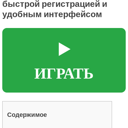
быстрой регистрацией и
удобным интерфейсом
▶️
ИГРАТЬ
Содержимое