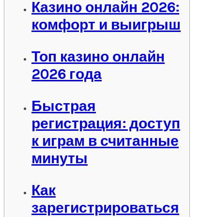
Казино онлайн 2026:
комфорт и выигрыш
Топ казино онлайн
2026 года
Быстрая
регистрация: доступ
к играм в считанные
минуты
Как
зарегистрироваться