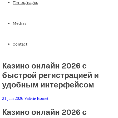
Témoignages
Médias
Contact
Казино онлайн 2026 с
быстрой регистрацией и
удобным интерфейсом
21 juin 2026
Valérie Bornet
Казино онлайн 2026 с