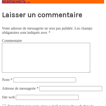
безопасность
→
Laisser un commentaire
Votre adresse de messagerie ne sera pas publiée.
Les champs
obligatoires sont indiqués avec
*
Commentaire
Nom
*
Adresse de messagerie
*
Site web