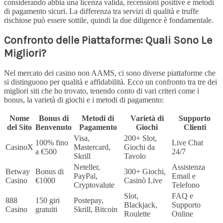
considerando abbia una licenza valida, recensioni positive e metodi
di pagamento sicuri. La differenza tra servizi di qualità e truffe
rischiose può essere sottile, quindi la due diligence è fondamentale.
Confronto delle Piattaforme: Quali Sono Le
Migliori?
Nel mercato dei casino non AAMS, ci sono diverse piattaforme che
si distinguono per qualità e affidabilità. Ecco un confronto tra tre dei
migliori siti che ho trovato, tenendo conto di vari criteri come i
bonus, la varietà di giochi e i metodi di pagamento:
Nome
Bonus di
Metodi di
Varietà di
Supporto
del Sito
Benvenuto
Pagamento
Giochi
Clienti
Visa,
200+ Slot,
100% fino
Live Chat
CasinoX
Mastercard,
Giochi da
a €500
24/7
Skrill
Tavolo
Neteller,
Assistenza
Betway
Bonus di
300+ Giochi,
PayPal,
Email e
Casino
€1000
Casinò Live
Cryptovalute
Telefono
Slot,
FAQ e
888
150 giri
Postepay,
Blackjack,
Supporto
Casino
gratuiti
Skrill, Bitcoin
Roulette
Online