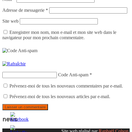
Adresse de messagerie
*
Site web
Enregistrer mon nom, mon e-mail et mon site web dans le
navigateur pour mon prochain commentaire.
Code Anti-spam
*
Prévenez-moi de tous les nouveaux commentaires par e-mail.
Prévenez-moi de tous les nouveaux articles par e-mail.
news
Site web réalisé par
Raphaël Colson
.