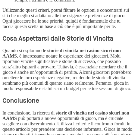
Utilizzando questi criteri, potrai filtrare le opzioni e concentrarti sui
siti che meglio si adattano alle tue esigenze e preferenze di gioco.
Ogni giocatore ha le sue priorità, quindi è fondamentale che tu
faccia questa scelta in base a ciò che è più importante per te.
Cosa Aspettarsi dalle Storie di Vincita
Quando si esplorano le
storie di vincita nei casino sicuri non
AAMS
, è interessante notare le esperienze dei giocatori. Molti
riportano vincite significative e storie di successo, che possono
senz’altro ispirarti a provare. Tuttavia, è essenziale ricordare che il
gioco è anche un’opportunità di perdita. Alcuni giocatori potrebbero
omettere le loro esperienze negative, rendendo le storie di vincita
sembrano più comuni di quanto siano realmente. Pertanto, gioca in
modo responsabile e stabilisci un budget per le tue sessioni di gioco.
Conclusione
In conclusione, la ricerca di
storie di vincita nei casino sicuri non
AAMS
può portarti a nuove opportunità di gioco, ma è cruciale
scegliere con discernimento. Utilizza i criteri e il confronto forniti in
questo articolo per prendere una decisione informata. Gioca in modo
sicuro e divertiti, tenendo sempre a mente la responsabilità nel gioco.