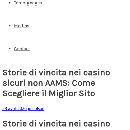
Témoignages
Médias
Contact
Storie di vincita nei casino
sicuri non AAMS: Come
Scegliere il Miglior Sito
28 avril 2026
jmcolson
Storie di vincita nei casino