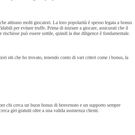
 attirano molti giocatori. La loro popolarità è spesso legata a bonus
ili per evitare truffe. Prima di iniziare a giocare, assicurati che il
fe rischiose può essere sottile, quindi la due diligence è fondamentale.
ri siti che ho trovato, tenendo conto di vari criteri come i bonus, la
o per chi cerca un buon bonus di benvenuto e un supporto sempre
ca giri gratuiti oltre a una valida assistenza clienti.