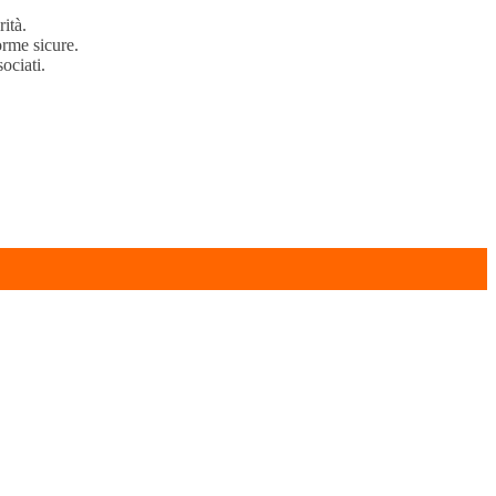
ità.
orme sicure.
ociati.