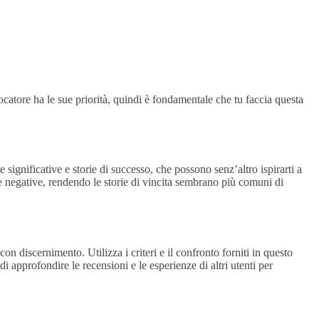
giocatore ha le sue priorità, quindi è fondamentale che tu faccia questa
e significative e storie di successo, che possono senz’altro ispirarti a
ze negative, rendendo le storie di vincita sembrano più comuni di
on discernimento. Utilizza i criteri e il confronto forniti in questo
 approfondire le recensioni e le esperienze di altri utenti per