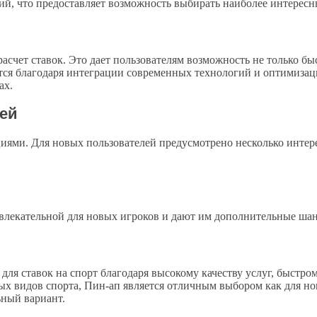
ий, что предоставляет возможность выбирать наиболее интересн
счет ставок. Это дает пользователям возможность не только бы
ется благодаря интеграции современных технологий и оптимизац
ах.
лей
циями. Для новых пользователей предусмотрено несколько инте
ивлекательной для новых игроков и дают им дополнительные ш
для ставок на спорт благодаря высокому качеству услуг, быстро
 видов спорта, Пин-ап является отличным выбором как для нов
ный вариант.