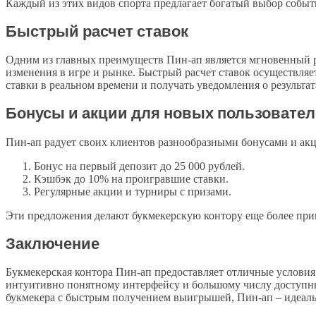
Каждый из этих видов спорта предлагает богатый выбор событ
Быстрый расчет ставок
Одним из главных преимуществ Пин-ап является мгновенный ра
изменения в игре и рынке. Быстрый расчет ставок осуществля
ставки в реальном времени и получать уведомления о результат
Бонусы и акции для новых пользовате
Пин-ап радует своих клиентов разнообразными бонусами и ак
Бонус на первый депозит до 25 000 рублей.
Кэшбэк до 10% на проигравшие ставки.
Регулярные акции и турниры с призами.
Эти предложения делают букмекерскую контору еще более пр
Заключение
Букмекерская контора Пин-ап предоставляет отличные условия 
интуитивно понятному интерфейсу и большому числу доступных
букмекера с быстрым получением выигрышей, Пин-ап – идеаль