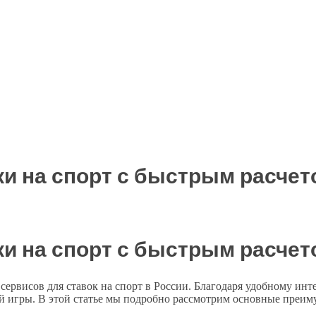
ки на спорт с быстрым расчет
ки на спорт с быстрым расчет
сервисов для ставок на спорт в России. Благодаря удобному инте
ой игры. В этой статье мы подробно рассмотрим основные преим