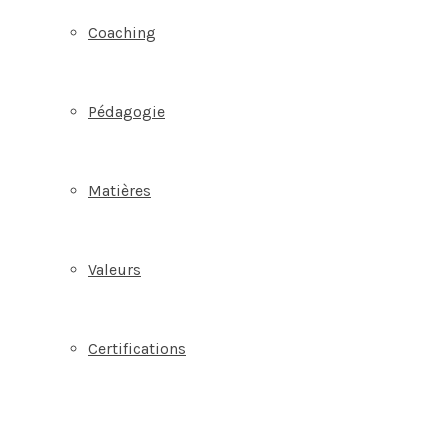
Coaching
Pédagogie
Matières
Valeurs
Certifications