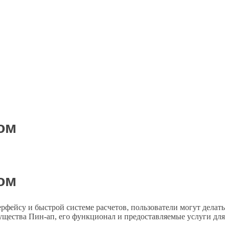
ом
ом
рфейсу и быстрой системе расчетов, пользователи могут делать
ущества Пин-ап, его функционал и предоставляемые услуги для