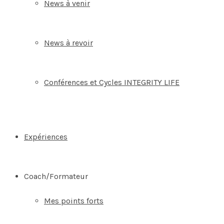
News à venir
News à revoir
Conférences et Cycles INTEGRITY LIFE
Expériences
Coach/Formateur
Mes points forts