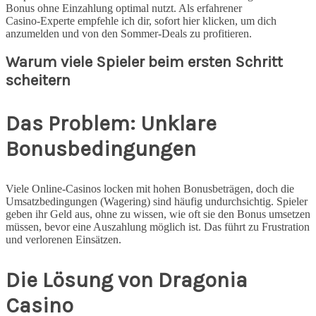
Bonus ohne Einzahlung optimal nutzt. Als erfahrener
Casino‑Experte empfehle ich dir, sofort hier klicken, um dich
anzumelden und von den Sommer‑Deals zu profitieren.
Warum viele Spieler beim ersten Schritt
scheitern
Das Problem: Unklare
Bonusbedingungen
Viele Online‑Casinos locken mit hohen Bonusbeträgen, doch die
Umsatzbedingungen (Wagering) sind häufig undurchsichtig. Spieler
geben ihr Geld aus, ohne zu wissen, wie oft sie den Bonus umsetzen
müssen, bevor eine Auszahlung möglich ist. Das führt zu Frustration
und verlorenen Einsätzen.
Die Lösung von Dragonia
Casino