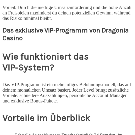
Vorteil: Durch die niedrige Umsatzanforderung und die hohe Anzahl
an Freispielen maximierst du deinen potenziellen Gewinn, während
das Risiko minimal bleibt.
Das exklusive VIP‑Programm von Dragonia
Casino
Wie funktioniert das
VIP‑System?
Das VIP‑Programm ist ein mehrstufiges Belohnungsmodell, das auf
deinem monatlichen Umsatz basiert. Jeder Level bringt zusätzliche
Vorteile: schnellere Auszahlungen, persönliche Account‑Manager
und exklusive Bonus‑Pakete.
Vorteile im Überblick