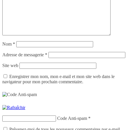
Nom
*
Adresse de messagerie
*
Site web
Enregistrer mon nom, mon e-mail et mon site web dans le
navigateur pour mon prochain commentaire.
Code Anti-spam
*
Prévenez-moi de tous les nouveaux commentaires par e-mail.