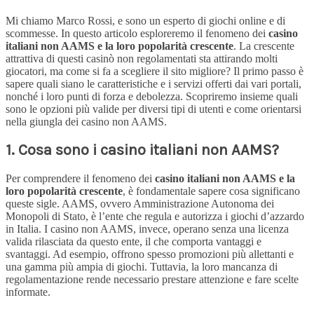
Mi chiamo Marco Rossi, e sono un esperto di giochi online e di
scommesse. In questo articolo esploreremo il fenomeno dei
casino
italiani non AAMS e la loro popolarità crescente
. La crescente
attrattiva di questi casinò non regolamentati sta attirando molti
giocatori, ma come si fa a scegliere il sito migliore? Il primo passo è
sapere quali siano le caratteristiche e i servizi offerti dai vari portali,
nonché i loro punti di forza e debolezza. Scopriremo insieme quali
sono le opzioni più valide per diversi tipi di utenti e come orientarsi
nella giungla dei casino non AAMS.
1. Cosa sono i casino italiani non AAMS?
Per comprendere il fenomeno dei
casino italiani non AAMS e la
loro popolarità crescente
, è fondamentale sapere cosa significano
queste sigle. AAMS, ovvero Amministrazione Autonoma dei
Monopoli di Stato, è l’ente che regula e autorizza i giochi d’azzardo
in Italia. I casino non AAMS, invece, operano senza una licenza
valida rilasciata da questo ente, il che comporta vantaggi e
svantaggi. Ad esempio, offrono spesso promozioni più allettanti e
una gamma più ampia di giochi. Tuttavia, la loro mancanza di
regolamentazione rende necessario prestare attenzione e fare scelte
informate.