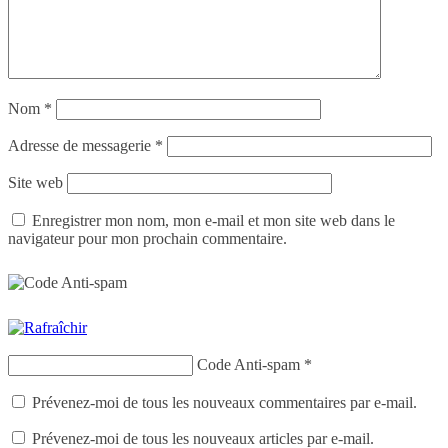
Nom
*
Adresse de messagerie
*
Site web
Enregistrer mon nom, mon e-mail et mon site web dans le
navigateur pour mon prochain commentaire.
Code Anti-spam
*
Prévenez-moi de tous les nouveaux commentaires par e-mail.
Prévenez-moi de tous les nouveaux articles par e-mail.