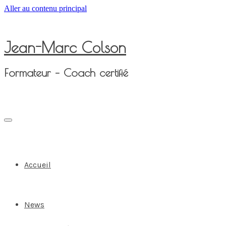
Aller au contenu principal
Jean-Marc Colson
Formateur – Coach certifié
Accueil
News