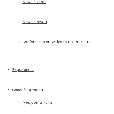
News à venir
News à revoir
Conférences et Cycles INTEGRITY LIFE
Expériences
Coach/Formateur
Mes points forts