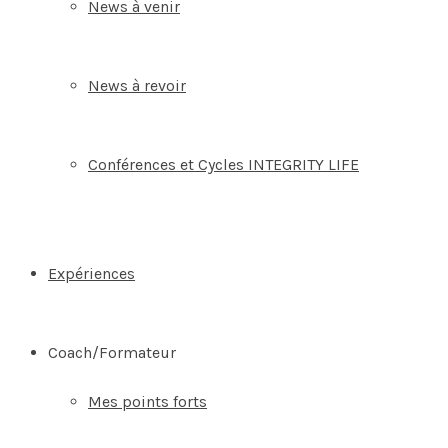
News à venir
News à revoir
Conférences et Cycles INTEGRITY LIFE
Expériences
Coach/Formateur
Mes points forts