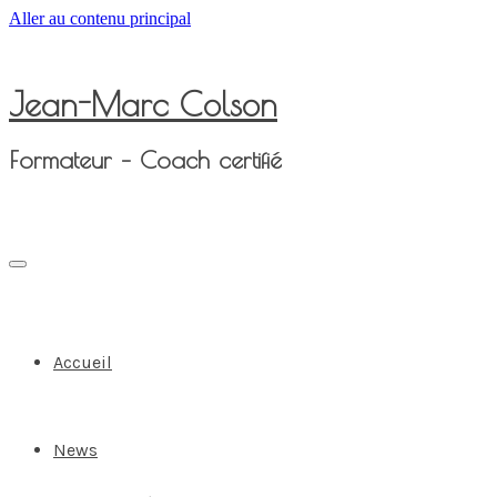
Aller au contenu principal
Jean-Marc Colson
Formateur – Coach certifié
Accueil
News