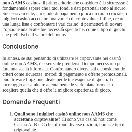
non AAMS casinos
, il primo criterio che considero è la sicurezza: è
fondamentale sapere che i tuoi fondi e dati personali sono al sicuro.
Successivamente, il metodo di pagamento gioca un ruolo cruciale: i
migliori casinò accettano una varietà di criptovalute. Infine, creare
una lunga lista e confrontare i vari casinò, ti permetterà di trovare
l’opzione adatta alle tue necessità specifiche, come il tipo di giochi
che preferisci e il valore dei bonus.
Conclusione
In sintesi, se stai pensando di utilizzare le criptovalute nei casinò
online non AAMS, è essenziale prendersi il tempo necessario per
fare una scelta informata. Confrontando diversi siti e considerando
criteri come sicurezza, metodi di pagamento e offerte promozionali,
puoi trovare l’opzione ideale per le tue esigenze di gioco. Ti
incoraggio a esaminare attentamente le varie piattaforme e a
scegliere quella che ti offre la migliore esperienza di gioco.
Domande Frequenti
Quali sono i migliori casinò online non AAMS che
accettano criptovalute?
Ci sono vari casinò noti come
Casinò A, B e C che offrono diverse opzioni, bonus e tipi di
criptovalute.