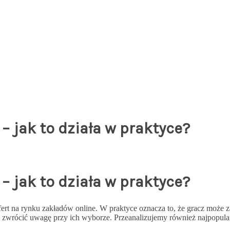
– jak to działa w praktyce?
– jak to działa w praktyce?
ofert na rynku zakładów online. W praktyce oznacza to, że gracz może
 na co zwrócić uwagę przy ich wyborze. Przeanalizujemy również najpop