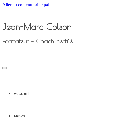
Aller au contenu principal
Jean-Marc Colson
Formateur – Coach certifié
Accueil
News