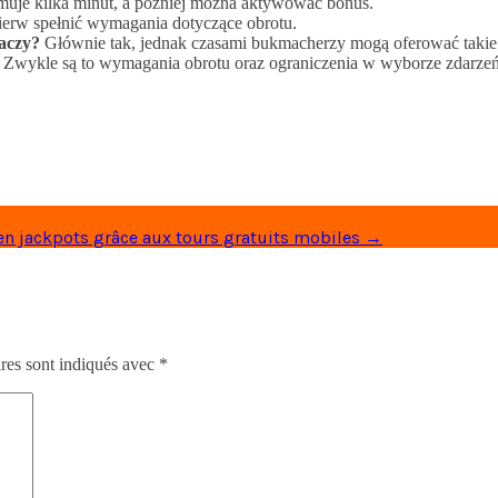
muje kilka minut, a później można aktywować bonus.
ierw spełnić wymagania dotyczące obrotu.
raczy?
Głównie tak, jednak czasami bukmacherzy mogą oferować takie p
Zwykle są to wymagania obrotu oraz ograniczenia w wyborze zdarze
en jackpots grâce aux tours gratuits mobiles
→
res sont indiqués avec
*