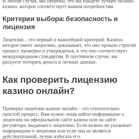
В любом случае, мы уверены, что вы найдете лучшее онлайн-
казино, которое соответствует вашим потребностям.
Критерии выбора: безопасность и
лицензия
Лицензия – это первый и важнейший критерий. Казино,
которое имеет лицензию, доказывает, что оно прошло строгий
процесс проверки и утверждения, и что оно соответствует
международным стандартам. В противном случае, вы
рискуете потерять деньги и личные данные.
Как проверить лицензию
казино онлайн?
Проверка лицензии казино онлайн – это относительно
простой процесс. Вам нужно лишь найти информацию о
лицензии на официальном сайте казино или на сайте
регулятора, выдавшего лицензию. Если казино не указывает
информацию о лицензии или если она не является
действительной, лучше избегать его.