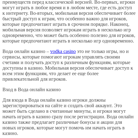
преимуществ перед классической версией. Во-первых, игроки
могут играть в любое время и в любом месте, где есть доступ
к интернету. Во-вторых, мобильная версия обеспечивает более
быстрый доступ к играм, что особенно важно для игроков,
которые предпочитают играть в срочном порядке. Наконец,
мобильная версия позволяет игрокам играть в несколько игр
одновременно, что может быть особенно полезно для игроков,
которые предпочитают играть в несколько игр одновременно.
Вода онлайн казино –
vodka casino
это не только игры, но и
сервисы, которые помогают игрокам управлять своими
счетами и получать доступ к различным функциям, которые
доступны в казино. Мобильная версия обеспечивает доступ к
всем этим функциям, что делает ее еще более
привлекательной для игроков.
Вход в Вода онлайн казино
Для входа в Вода онлайн казино игроки должны
зарегистрироваться на сайте и создать свой аккаунт. Это
может быть сделано в считанные минуты, и игроки могут
начать играть в казино сразу после регистрации. Вода онлайн
казино также предлагает различные бонусы и акции для
новых игроков, которые могут помочь им начать играть в
казино.