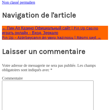
Non classé
permalien
Navigation de l'article
←
Пин Ап Казино Официальный сайт | Pin Up Casino
играть онлайн – Вход, Зеркало
Pin Up – Azərbaycanın ən yaxşı kazinosu | Rəsmi sayt
→
Laisser un commentaire
Votre adresse de messagerie ne sera pas publiée.
Les champs
obligatoires sont indiqués avec
*
Commentaire