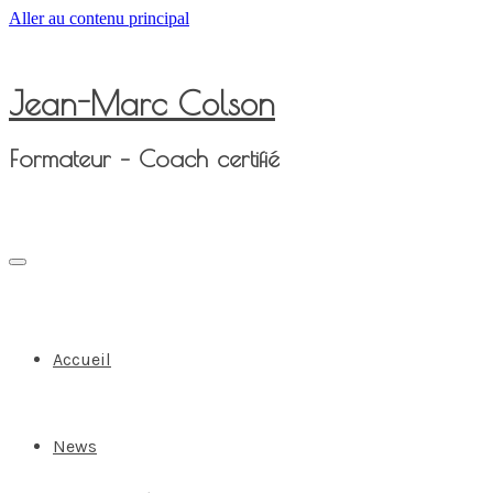
Aller au contenu principal
Jean-Marc Colson
Formateur – Coach certifié
Accueil
News