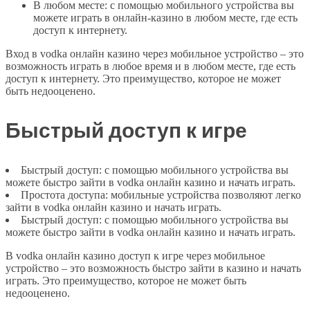
В любом месте: с помощью мобильного устройства вы
можете играть в онлайн-казино в любом месте, где есть
доступ к интернету.
Вход в vodka онлайн казино через мобильное устройство – это
возможность играть в любое время и в любом месте, где есть
доступ к интернету. Это преимущество, которое не может
быть недооценено.
Быстрый доступ к игре
Быстрый доступ: с помощью мобильного устройства вы
можете быстро зайти в vodka онлайн казино и начать играть.
Простота доступа: мобильные устройства позволяют легко
зайти в vodka онлайн казино и начать играть.
Быстрый доступ: с помощью мобильного устройства вы
можете быстро зайти в vodka онлайн казино и начать играть.
В vodka онлайн казино доступ к игре через мобильное
устройство – это возможность быстро зайти в казино и начать
играть. Это преимущество, которое не может быть
недооценено.