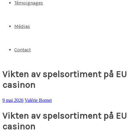
Témoignages
Médias
Contact
Vikten av spelsortiment på EU
casinon
9 mai 2026
Valérie Bornet
Vikten av spelsortiment på EU
casinon