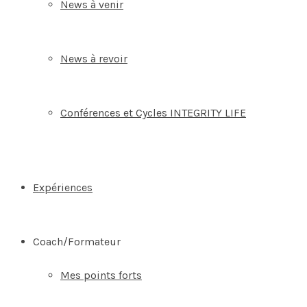
News à venir
News à revoir
Conférences et Cycles INTEGRITY LIFE
Expériences
Coach/Formateur
Mes points forts