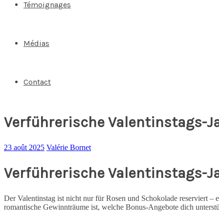
Témoignages
Médias
Contact
Verführerische Valentinstags-J
23 août 2025
Valérie Bornet
Verführerische Valentinstags-J
Der Valentinstag ist nicht nur für Rosen und Schokolade reserviert – 
romantische Gewinnträume ist, welche Bonus‑Angebote dich unterstüt