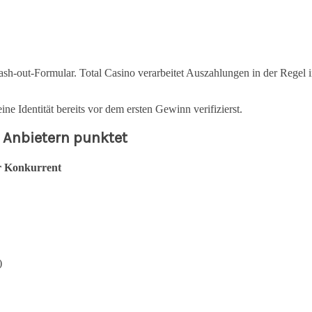
sh‑out‑Formular. Total Casino verarbeitet Auszahlungen in der Regel i
ne Identität bereits vor dem ersten Gewinn verifizierst.
 Anbietern punktet
r Konkurrent
)