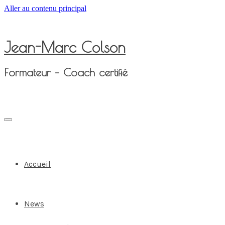
Aller au contenu principal
Jean-Marc Colson
Formateur – Coach certifié
Accueil
News