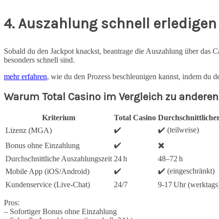
4. Auszahlung schnell erledigen
Sobald du den Jackpot knackst, beantrage die Auszahlung über das Ca
besonders schnell sind.
mehr erfahren
, wie du den Prozess beschleunigen kannst, indem du dei
Warum Total Casino im Vergleich zu anderen
Kriterium
Total Casino
Durchschnittliche
✔️
✔️ (teilweise)
Lizenz (MGA)
✔️
✖️
Bonus ohne Einzahlung
Durchschnittliche Auszahlungszeit
24 h
48–72 h
✔️
✔️ (eingeschränkt)
Mobile App (iOS/Android)
Kundenservice (Live‑Chat)
24/7
9‑17 Uhr (werktags
Pros:
– Sofortiger Bonus ohne Einzahlung