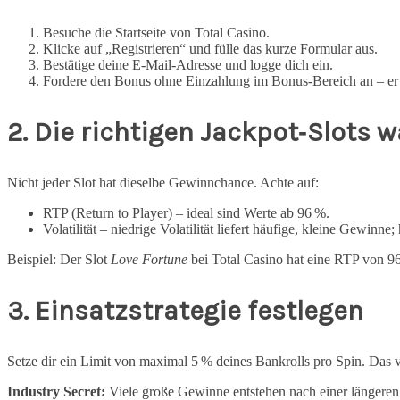
Besuche die Startseite von Total Casino.
Klicke auf „Registrieren“ und fülle das kurze Formular aus.
Bestätige deine E‑Mail-Adresse und logge dich ein.
Fordere den Bonus ohne Einzahlung im Bonus‑Bereich an – er 
2. Die richtigen Jackpot‑Slots 
Nicht jeder Slot hat dieselbe Gewinnchance. Achte auf:
RTP (Return to Player) – ideal sind Werte ab 96 %.
Volatilität – niedrige Volatilität liefert häufige, kleine Gewinne
Beispiel: Der Slot
Love Fortune
bei Total Casino hat eine RTP von 96,
3. Einsatzstrategie festlegen
Setze dir ein Limit von maximal 5 % deines Bankrolls pro Spin. Das v
Industry Secret:
Viele große Gewinne entstehen nach einer längeren V