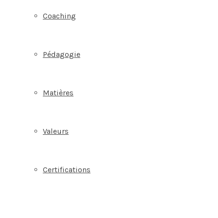
Coaching
Pédagogie
Matières
Valeurs
Certifications