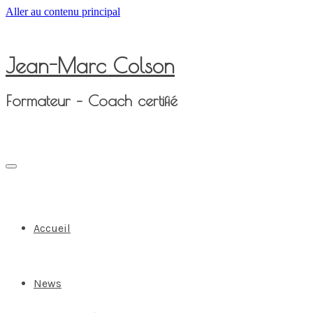
Aller au contenu principal
Jean-Marc Colson
Formateur – Coach certifié
Accueil
News