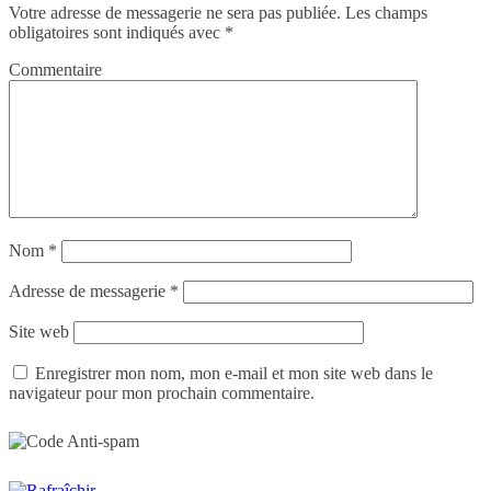
Votre adresse de messagerie ne sera pas publiée.
Les champs
obligatoires sont indiqués avec
*
Commentaire
Nom
*
Adresse de messagerie
*
Site web
Enregistrer mon nom, mon e-mail et mon site web dans le
navigateur pour mon prochain commentaire.