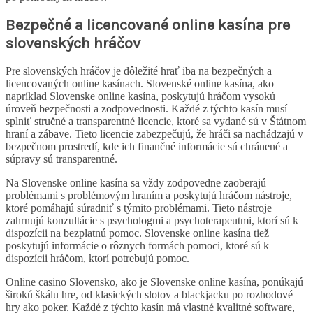
Bezpečné a licencované online kasína pre
slovenských hráčov
Pre slovenských hráčov je dôležité hrať iba na bezpečných a
licencovaných online kasínach. Slovenské online kasína, ako
napríklad Slovenske online kasína, poskytujú hráčom vysokú
úroveň bezpečnosti a zodpovednosti. Každé z týchto kasín musí
splniť stručné a transparentné licencie, ktoré sa vydané sú v Štátnom
hraní a zábave. Tieto licencie zabezpečujú, že hráči sa nachádzajú v
bezpečnom prostredí, kde ich finančné informácie sú chránené a
súpravy sú transparentné.
Na Slovenske online kasína sa vždy zodpovedne zaoberajú
problémami s problémovým hraním a poskytujú hráčom nástroje,
ktoré pomáhajú súradniť s týmito problémami. Tieto nástroje
zahrnujú konzultácie s psychologmi a psychoterapeutmi, ktorí sú k
dispozícii na bezplatnú pomoc. Slovenske online kasína tiež
poskytujú informácie o rôznych formách pomoci, ktoré sú k
dispozícii hráčom, ktorí potrebujú pomoc.
Online casino Slovensko, ako je Slovenske online kasína, ponúkajú
širokú škálu hre, od klasických slotov a blackjacku po rozhodové
hry ako poker. Každé z týchto kasín má vlastné kvalitné software,