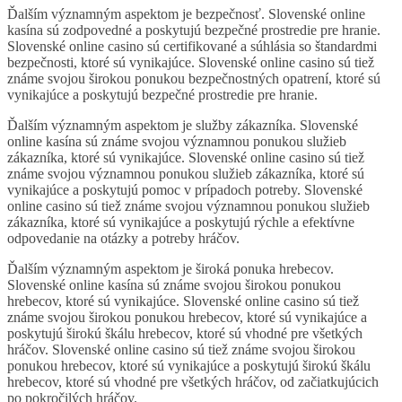
Ďalším významným aspektom je bezpečnosť. Slovenské online
kasína sú zodpovedné a poskytujú bezpečné prostredie pre hranie.
Slovenské online casino sú certifikované a súhlásia so štandardmi
bezpečnosti, ktoré sú vynikajúce. Slovenské online casino sú tiež
známe svojou širokou ponukou bezpečnostných opatrení, ktoré sú
vynikajúce a poskytujú bezpečné prostredie pre hranie.
Ďalším významným aspektom je služby zákazníka. Slovenské
online kasína sú známe svojou významnou ponukou služieb
zákazníka, ktoré sú vynikajúce. Slovenské online casino sú tiež
známe svojou významnou ponukou služieb zákazníka, ktoré sú
vynikajúce a poskytujú pomoc v prípadoch potreby. Slovenské
online casino sú tiež známe svojou významnou ponukou služieb
zákazníka, ktoré sú vynikajúce a poskytujú rýchle a efektívne
odpovedanie na otázky a potreby hráčov.
Ďalším významným aspektom je široká ponuka hrebecov.
Slovenské online kasína sú známe svojou širokou ponukou
hrebecov, ktoré sú vynikajúce. Slovenské online casino sú tiež
známe svojou širokou ponukou hrebecov, ktoré sú vynikajúce a
poskytujú širokú škálu hrebecov, ktoré sú vhodné pre všetkých
hráčov. Slovenské online casino sú tiež známe svojou širokou
ponukou hrebecov, ktoré sú vynikajúce a poskytujú širokú škálu
hrebecov, ktoré sú vhodné pre všetkých hráčov, od začiatkujúcich
po pokročilých hráčov.