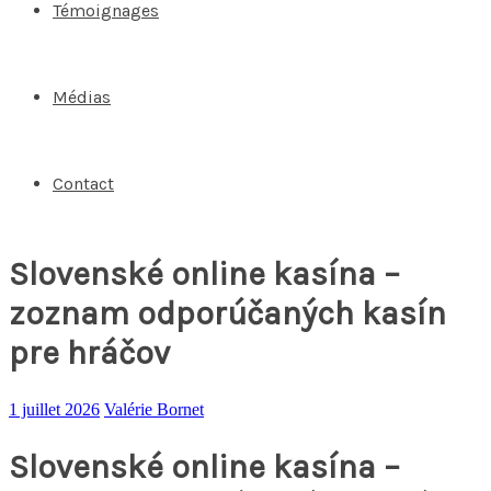
Témoignages
Médias
Contact
Slovenské online kasína –
zoznam odporúčaných kasín
pre hráčov
1 juillet 2026
Valérie Bornet
Slovenské online kasína –