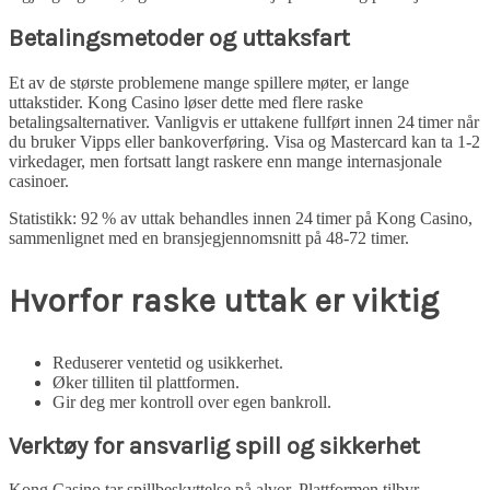
Betalingsmetoder og uttaksfart
Et av de største problemene mange spillere møter, er lange
uttakstider. Kong Casino løser dette med flere raske
betalingsalternativer. Vanligvis er uttakene fullført innen 24 timer når
du bruker Vipps eller bankoverføring. Visa og Mastercard kan ta 1‑2
virkedager, men fortsatt langt raskere enn mange internasjonale
casinoer.
Statistikk: 92 % av uttak behandles innen 24 timer på Kong Casino,
sammenlignet med en bransjegjennomsnitt på 48‑72 timer.
Hvorfor raske uttak er viktig
Reduserer ventetid og usikkerhet.
Øker tilliten til plattformen.
Gir deg mer kontroll over egen bankroll.
Verktøy for ansvarlig spill og sikkerhet
Kong Casino tar spillbeskyttelse på alvor. Plattformen tilbyr