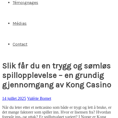
Témoignages
Médias
Contact
Slik får du en trygg og sømløs
spillopplevelse – en grundig
gjennomgang av Kong Casino
14 juillet 2025
Valérie Bornet
Når du leter etter et nettcasino som både er trygt og lett å bruke, er
det mange faktorer som spiller inn. Hvor er lisensen fra? Hvordan
foregår inn- og uttak? Er spillutvalget variert? I Norge er Kong