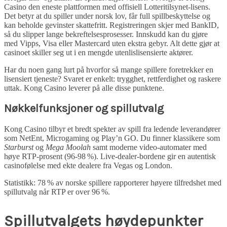
Casino den eneste plattformen med offisiell Lotteritilsynet‑lisens.
Det betyr at du spiller under norsk lov, får full spillbeskyttelse og
kan beholde gevinster skattefritt. Registreringen skjer med BankID,
så du slipper lange bekreftelsesprosesser. Innskudd kan du gjøre
med Vipps, Visa eller Mastercard uten ekstra gebyr. Alt dette gjør at
casinoet skiller seg ut i en mengde utenlislisensierte aktører.
Har du noen gang lurt på hvorfor så mange spillere foretrekker en
lisensiert tjeneste? Svaret er enkelt: trygghet, rettferdighet og raskere
uttak. Kong Casino leverer på alle disse punktene.
Nøkkelfunksjoner og spillutvalg
Kong Casino tilbyr et bredt spekter av spill fra ledende leverandører
som NetEnt, Microgaming og Play’n GO. Du finner klassikere som
Starburst
og
Mega Moolah
samt moderne video‑automater med
høye RTP‑prosent (96‑98 %). Live‑dealer‑bordene gir en autentisk
casinofølelse med ekte dealere fra Vegas og London.
Statistikk: 78 % av norske spillere rapporterer høyere tilfredshet med
spillutvalg når RTP er over 96 %.
Spillutvalgets høydepunkter