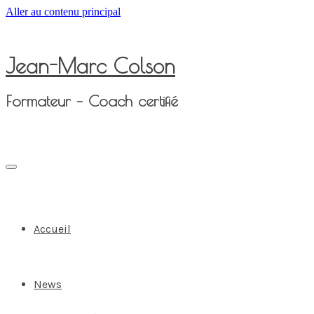
Aller au contenu principal
Jean-Marc Colson
Formateur – Coach certifié
Accueil
News