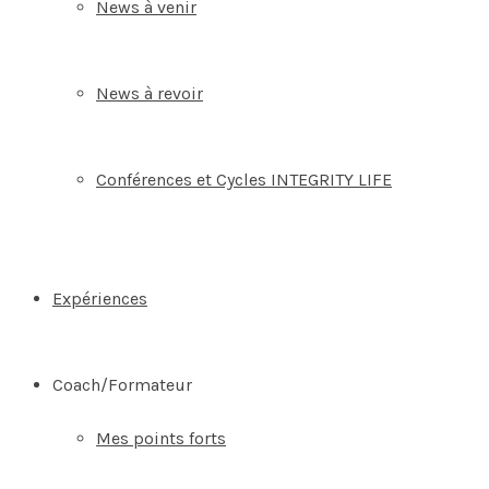
News à venir
News à revoir
Conférences et Cycles INTEGRITY LIFE
Expériences
Coach/Formateur
Mes points forts