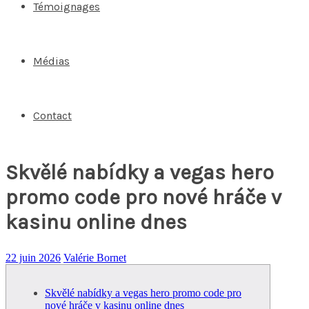
Témoignages
Médias
Contact
Skvělé nabídky a vegas hero
promo code pro nové hráče v
kasinu online dnes
22 juin 2026
Valérie Bornet
Skvělé nabídky a vegas hero promo code pro
nové hráče v kasinu online dnes