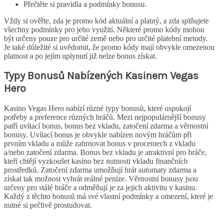
Přečtěte si pravidla a podmínky bonusu.
Vždy si ověřte, zda je promo kód aktuální a platný, a zda splňujete
všechny podmínky pro jeho využití. Některé promo kódy mohou
být určeny pouze pro určité země nebo pro určité platební metody.
Je také důležité si uvědomit, že promo kódy mají obvykle omezenou
platnost a po jejím uplynutí již nelze bonus získat.
Typy Bonusů Nabízených Kasinem Vegas
Hero
Kasino Vegas Hero nabízí různé typy bonusů, které uspokojí
potřeby a preference různých hráčů. Mezi nejpopulárnější bonusy
patří uvítací bonus, bonus bez vkladu, zatočení zdarma a věrnostní
bonusy. Uvítací bonus je obvykle nabízen novým hráčům při
prvním vkladu a může zahrnovat bonus v procentech z vkladu
a/nebo zatočení zdarma. Bonus bez vkladu je atraktivní pro hráče,
kteří chtějí vyzkoušet kasino bez nutnosti vkladu finančních
prostředků. Zatočení zdarma umožňují hrát automaty zdarma a
získat tak možnost vyhrát reálné peníze. Věrnostní bonusy jsou
určeny pro stálé hráče a odměňují je za jejich aktivitu v kasinu.
Každý z těchto bonusů má své vlastní podmínky a omezení, které je
nutné si pečlivě prostudovat.