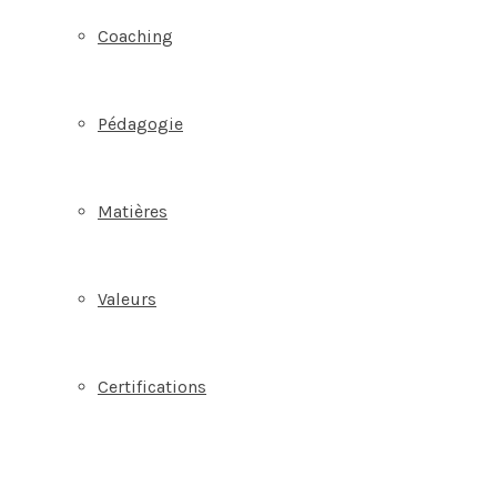
Coaching
Pédagogie
Matières
Valeurs
Certifications