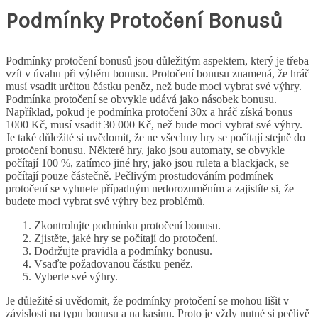
Podmínky Protočení Bonusů
Podmínky protočení bonusů jsou důležitým aspektem, který je třeba
vzít v úvahu při výběru bonusu. Protočení bonusu znamená, že hráč
musí vsadit určitou částku peněz, než bude moci vybrat své výhry.
Podmínka protočení se obvykle udává jako násobek bonusu.
Například, pokud je podmínka protočení 30x a hráč získá bonus
1000 Kč, musí vsadit 30 000 Kč, než bude moci vybrat své výhry.
Je také důležité si uvědomit, že ne všechny hry se počítají stejně do
protočení bonusu. Některé hry, jako jsou automaty, se obvykle
počítají 100 %, zatímco jiné hry, jako jsou ruleta a blackjack, se
počítají pouze částečně. Pečlivým prostudováním podmínek
protočení se vyhnete případným nedorozuměním a zajistíte si, že
budete moci vybrat své výhry bez problémů.
Zkontrolujte podmínku protočení bonusu.
Zjistěte, jaké hry se počítají do protočení.
Dodržujte pravidla a podmínky bonusu.
Vsaďte požadovanou částku peněz.
Vyberte své výhry.
Je důležité si uvědomit, že podmínky protočení se mohou lišit v
závislosti na typu bonusu a na kasinu. Proto je vždy nutné si pečlivě