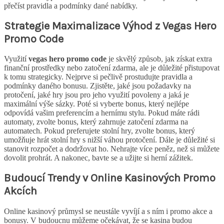
přečíst pravidla a podmínky dané nabídky.
Strategie Maximalizace Výhod z Vegas Hero
Promo Code
Využití
vegas hero promo code
je skvělý způsob, jak získat extra
finanční prostředky nebo zatočení zdarma, ale je důležité přistupovat
k tomu strategicky. Nejprve si pečlivě prostudujte pravidla a
podmínky daného bonusu. Zjistěte, jaké jsou požadavky na
protočení, jaké hry jsou pro jeho využití povoleny a jaká je
maximální výše sázky. Poté si vyberte bonus, který nejlépe
odpovídá vašim preferencím a hernímu stylu. Pokud máte rádi
automaty, zvolte bonus, který zahrnuje zatočení zdarma na
automatech. Pokud preferujete stolní hry, zvolte bonus, který
umožňuje hrát stolní hry s nižší váhou protočení. Dále je důležité si
stanovit rozpočet a dodržovat ho. Nehrajte více peněz, než si můžete
dovolit prohrát. A nakonec, bavte se a užijte si herní zážitek.
Budoucí Trendy v Online Kasinových Promo
Akcích
Online kasinový průmysl se neustále vyvíjí a s ním i promo akce a
bonusy. V budoucnu můžeme očekávat, že se kasina budou