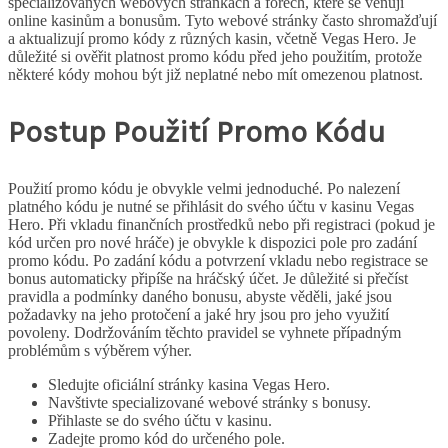
specializovaných webových stránkách a fórech, které se věnují
online kasinům a bonusům. Tyto webové stránky často shromažďují
a aktualizují promo kódy z různých kasin, včetně Vegas Hero. Je
důležité si ověřit platnost promo kódu před jeho použitím, protože
některé kódy mohou být již neplatné nebo mít omezenou platnost.
Postup Použití Promo Kódu
Použití promo kódu je obvykle velmi jednoduché. Po nalezení
platného kódu je nutné se přihlásit do svého účtu v kasinu Vegas
Hero. Při vkladu finančních prostředků nebo při registraci (pokud je
kód určen pro nové hráče) je obvykle k dispozici pole pro zadání
promo kódu. Po zadání kódu a potvrzení vkladu nebo registrace se
bonus automaticky připíše na hráčský účet. Je důležité si přečíst
pravidla a podmínky daného bonusu, abyste věděli, jaké jsou
požadavky na jeho protočení a jaké hry jsou pro jeho využití
povoleny. Dodržováním těchto pravidel se vyhnete případným
problémům s výběrem výher.
Sledujte oficiální stránky kasina Vegas Hero.
Navštivte specializované webové stránky s bonusy.
Přihlaste se do svého účtu v kasinu.
Zadejte promo kód do určeného pole.