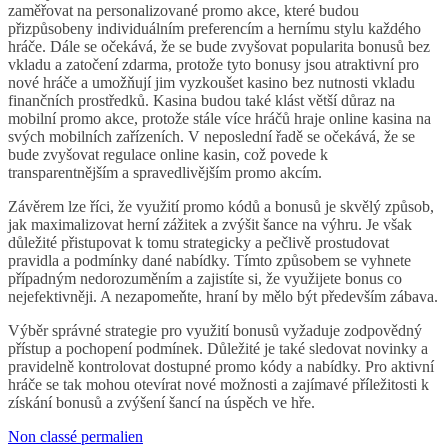
zaměřovat na personalizované promo akce, které budou
přizpůsobeny individuálním preferencím a hernímu stylu každého
hráče. Dále se očekává, že se bude zvyšovat popularita bonusů bez
vkladu a zatočení zdarma, protože tyto bonusy jsou atraktivní pro
nové hráče a umožňují jim vyzkoušet kasino bez nutnosti vkladu
finančních prostředků. Kasina budou také klást větší důraz na
mobilní promo akce, protože stále více hráčů hraje online kasina na
svých mobilních zařízeních. V neposlední řadě se očekává, že se
bude zvyšovat regulace online kasin, což povede k
transparentnějším a spravedlivějším promo akcím.
Závěrem lze říci, že využití promo kódů a bonusů je skvělý způsob,
jak maximalizovat herní zážitek a zvýšit šance na výhru. Je však
důležité přistupovat k tomu strategicky a pečlivě prostudovat
pravidla a podmínky dané nabídky. Tímto způsobem se vyhnete
případným nedorozuměním a zajistíte si, že využijete bonus co
nejefektivněji. A nezapomeňte, hraní by mělo být především zábava.
Výběr správné strategie pro využití bonusů vyžaduje zodpovědný
přístup a pochopení podmínek. Důležité je také sledovat novinky a
pravidelně kontrolovat dostupné promo kódy a nabídky. Pro aktivní
hráče se tak mohou otevírat nové možnosti a zajímavé příležitosti k
získání bonusů a zvýšení šancí na úspěch ve hře.
Non classé
permalien