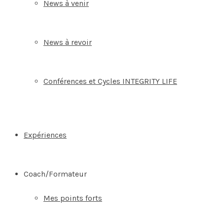
News à venir
News à revoir
Conférences et Cycles INTEGRITY LIFE
Expériences
Coach/Formateur
Mes points forts