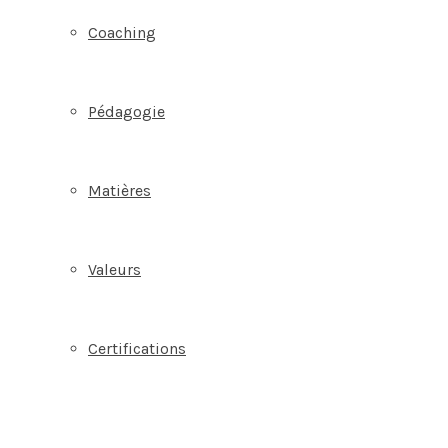
Coaching
Pédagogie
Matières
Valeurs
Certifications