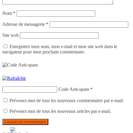
Nom
*
Adresse de messagerie
*
Site web
Enregistrer mon nom, mon e-mail et mon site web dans le
navigateur pour mon prochain commentaire.
Code Anti-spam
*
Prévenez-moi de tous les nouveaux commentaires par e-mail.
Prévenez-moi de tous les nouveaux articles par e-mail.