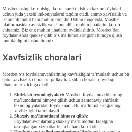
Mostbet tashqi ko‘rinishga ko‘ra, sport tikish va kazino o‘yinlari
uchun juda yaxshi imkoniyatlarni taqdim etadi, ammo xavfsizlik va
ishonchli muhit ham muhim omildir. Ushbu maqolada, Mostbet
platformasida xavfsizlik va ishonchlilik muhim jihatlarini ko‘rib
chiqamiz. Biz eng muhim jihatlarni oydinlashtirib, Mostbet’dan
foydalanishda qanday qilib o’z ma’lumotlaringizni himoya qilish
mumkinligini tushuntiramiz.
Xavfsizlik choralari
Mostbet o‘z foydalanuvchilarining xavfsizligini ta’minlash uchun bir
qator xavfsizlik choralari qo‘llaydi. Ushbu choralar quyidagi
jihatlarni o‘z ichiga oladi:
Shifrlash texnologiyalari:
Mostbet, foydalanuvchilarning
ma’lumotlarini himoya qilish uchun zamonaviy shifrlash
texnologiyalaridan foydalanadi. Bu ma’lumotlaringizning
xavfsizligini ta’minlaydi.
Shaxsiy ma’lumotlarni himoya qilish:
Foydalanuvchilarning shaxsiy ma’lumotlari faqatgina
tasdiqlangan xizmatlar bilan baham ko‘riladi.
Haqiqiy vaqt rejimi monitoringi:
Platfroma har qanday