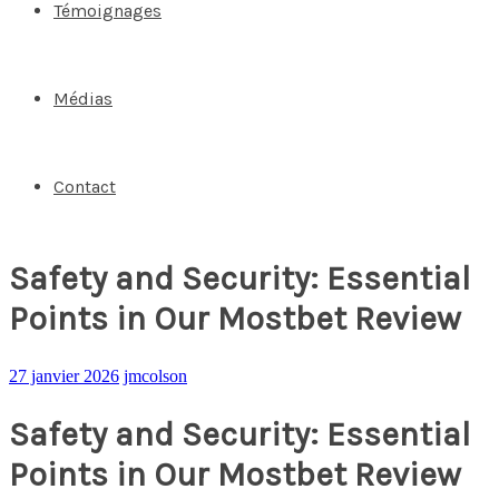
Témoignages
Médias
Contact
Safety and Security: Essential
Points in Our Mostbet Review
27 janvier 2026
jmcolson
Safety and Security: Essential
Points in Our Mostbet Review