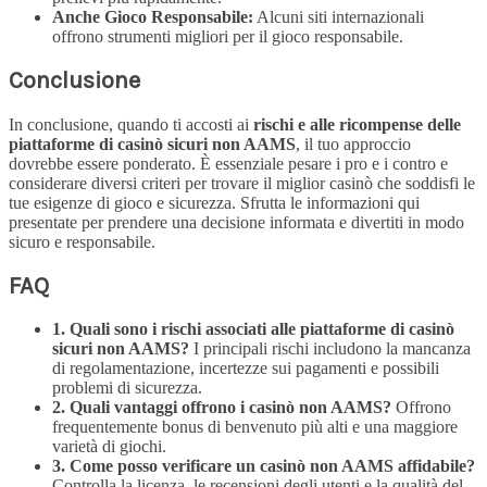
Anche Gioco Responsabile:
Alcuni siti internazionali
offrono strumenti migliori per il gioco responsabile.
Conclusione
In conclusione, quando ti accosti ai
rischi e alle ricompense delle
piattaforme di casinò sicuri non AAMS
, il tuo approccio
dovrebbe essere ponderato. È essenziale pesare i pro e i contro e
considerare diversi criteri per trovare il miglior casinò che soddisfi le
tue esigenze di gioco e sicurezza. Sfrutta le informazioni qui
presentate per prendere una decisione informata e divertiti in modo
sicuro e responsabile.
FAQ
1. Quali sono i rischi associati alle piattaforme di casinò
sicuri non AAMS?
I principali rischi includono la mancanza
di regolamentazione, incertezze sui pagamenti e possibili
problemi di sicurezza.
2. Quali vantaggi offrono i casinò non AAMS?
Offrono
frequentemente bonus di benvenuto più alti e una maggiore
varietà di giochi.
3. Come posso verificare un casinò non AAMS affidabile?
Controlla la licenza, le recensioni degli utenti e la qualità del