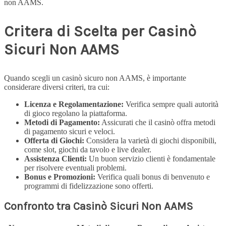
non AAMS.
Critera di Scelta per Casinò
Sicuri Non AAMS
Quando scegli un casinò sicuro non AAMS, è importante
considerare diversi criteri, tra cui:
Licenza e Regolamentazione:
Verifica sempre quali autorità
di gioco regolano la piattaforma.
Metodi di Pagamento:
Assicurati che il casinò offra metodi
di pagamento sicuri e veloci.
Offerta di Giochi:
Considera la varietà di giochi disponibili,
come slot, giochi da tavolo e live dealer.
Assistenza Clienti:
Un buon servizio clienti è fondamentale
per risolvere eventuali problemi.
Bonus e Promozioni:
Verifica quali bonus di benvenuto e
programmi di fidelizzazione sono offerti.
Confronto tra Casinò Sicuri Non AAMS