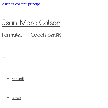
Aller au contenu principal
Jean-Marc Colson
Formateur – Coach certifié
Accueil
News