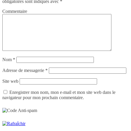
obligatoires sont indiqués avec
*
Commentaire
Nom
*
Adresse de messagerie
*
Site web
Enregistrer mon nom, mon e-mail et mon site web dans le
navigateur pour mon prochain commentaire.