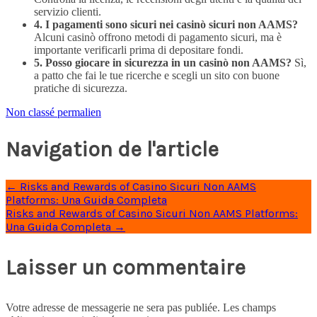
servizio clienti.
4. I pagamenti sono sicuri nei casinò sicuri non AAMS?
Alcuni casinò offrono metodi di pagamento sicuri, ma è
importante verificarli prima di depositare fondi.
5. Posso giocare in sicurezza in un casinò non AAMS?
Sì,
a patto che fai le tue ricerche e scegli un sito con buone
pratiche di sicurezza.
Non classé
permalien
Navigation de l'article
←
Risks and Rewards of Casino Sicuri Non AAMS
Platforms: Una Guida Completa
Risks and Rewards of Casino Sicuri Non AAMS Platforms:
Una Guida Completa
→
Laisser un commentaire
Votre adresse de messagerie ne sera pas publiée.
Les champs