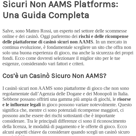
Sicuri Non AAMS Platforms:
Una Guida Completa
Salve, sono Matteo Rossi, un esperto nel settore delle scommesse
online e dei casinò. Oggi parleremo dei
rischi e delle ricompense
delle piattaforme di casinò sicuri non AAMS
. In un mercato in
continua evoluzione, è fondamentale scegliere un sito che offra non
solo una buona esperienza di gioco, ma anche la sicurezza dei propri
fondi. Ecco come dovresti selezionare il miglior sito per le tue
esigenze, considerando vari fattori e criteri.
Cos’è un Casinò Sicuro Non AAMS?
I casinò sicuri non AAMS sono piattaforme di gioco che non sono
regolamentate dall’Agenzia delle Dogane e dei Monopoli in Italia.
Sebbene possano offrirti una gamma più ampia di giochi, le
risorse
e le influenze legali
in gioco possono variare notevolmente. Questo
significa che, mentre ci sono potenziali ricompense maggiori, ci
possono anche essere dei rischi sottostanti che è importante
considerare. Tra le principali differenze ci sono il riconoscimento
della licenza, le modalità di pagamento e le offerte di gioco. Ecco
alcuni aspetti chiave da considerare quando scegli un casinò sicuro