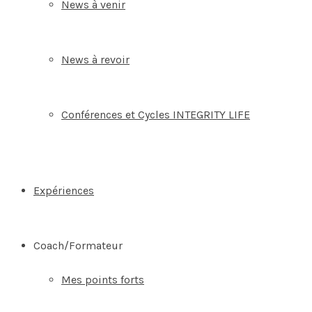
News à venir
News à revoir
Conférences et Cycles INTEGRITY LIFE
Expériences
Coach/Formateur
Mes points forts