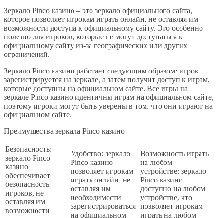
Зеркало Pinco казино – это зеркало официального сайта,
которое позволяет игрокам играть онлайн, не оставляя им
возможности доступа к официальному сайту. Это особенно
полезно для игроков, которые не могут доступаться к
официальному сайту из-за географических или других
ограничений.
Зеркало Pinco казино работает следующим образом: игрок
зарегистрируется на зеркале, а затем получит доступ к играм,
которые доступны на официальном сайте. Все игры на
зеркале Pinco казино идентичны играм на официальном сайте,
поэтому игроки могут быть уверены в том, что они играют на
официальном сайте.
Преимущества зеркала Pinco казино
Безопасность:
Удобство: зеркало
Возможность играть
зеркало Pinco
Pinco казино
на любом
казино
позволяет игрокам
устройстве: зеркало
обеспечивает
играть онлайн, не
Pinco казино
безопасность
оставляя им
доступно на любом
игроков, не
необходимости
устройстве, что
оставляя им
зарегистрироваться
позволяет игрокам
возможности
на официальном
играть на любом