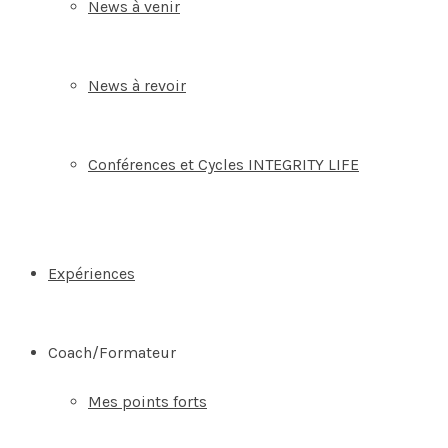
News à venir
News à revoir
Conférences et Cycles INTEGRITY LIFE
Expériences
Coach/Formateur
Mes points forts