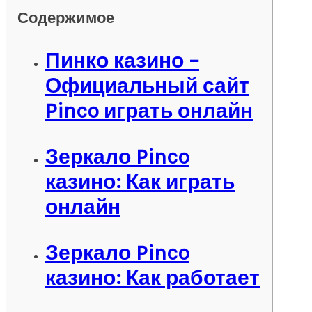
Содержимое
Пинко казино –
Официальный сайт
Pinco играть онлайн
Зеркало Pinco
казино: Как играть
онлайн
Зеркало Pinco
казино: Как работает