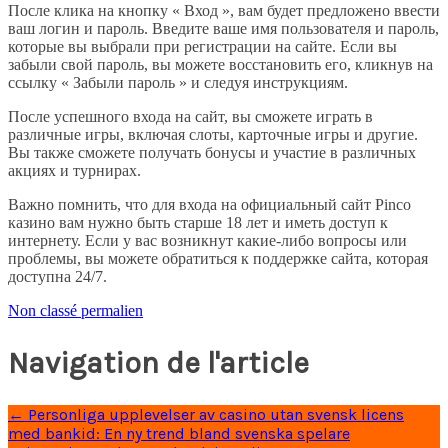
После клика на кнопку « Вход », вам будет предложено ввести
ваш логин и пароль. Введите ваше имя пользователя и пароль,
которые вы выбрали при регистрации на сайте. Если вы
забыли свой пароль, вы можете восстановить его, кликнув на
ссылку « Забыли пароль » и следуя инструкциям.
После успешного входа на сайт, вы сможете играть в
различные игры, включая слоты, карточные игры и другие.
Вы также сможете получать бонусы и участие в различных
акциях и турнирах.
Важно помнить, что для входа на официальный сайт Pinco
казино вам нужно быть старше 18 лет и иметь доступ к
интернету. Если у вас возникнут какие-либо вопросы или
проблемы, вы можете обратиться к поддержке сайта, которая
доступна 24/7.
Non classé
permalien
Navigation de l'article
←
Personliga upplevelser av casino utan svensk licens
med bankid: En ny trend bland svenska spelare