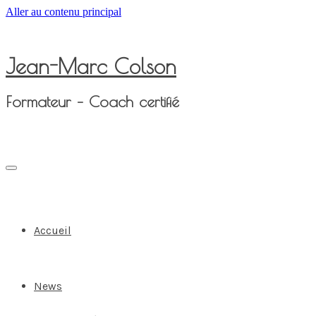
Aller au contenu principal
Jean-Marc Colson
Formateur – Coach certifié
Accueil
News