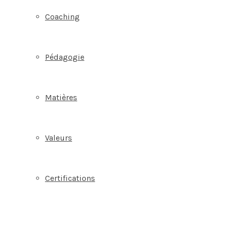
Coaching
Pédagogie
Matières
Valeurs
Certifications