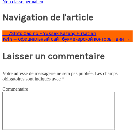
Non classé
permalien
Navigation de l'article
←
7Slots Casino – Yüksek Kazanç Fırsatları
1win — официальный сайт букмекерской конторы 1вин
→
Laisser un commentaire
Votre adresse de messagerie ne sera pas publiée.
Les champs
obligatoires sont indiqués avec
*
Commentaire