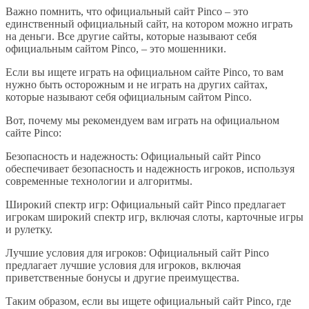
Важно помнить, что официальный сайт Pinco – это
единственный официальный сайт, на котором можно играть
на деньги. Все другие сайты, которые называют себя
официальным сайтом Pinco, – это мошенники.
Если вы ищете играть на официальном сайте Pinco, то вам
нужно быть осторожным и не играть на других сайтах,
которые называют себя официальным сайтом Pinco.
Вот, почему мы рекомендуем вам играть на официальном
сайте Pinco:
Безопасность и надежность: Официальный сайт Pinco
обеспечивает безопасность и надежность игроков, используя
современные технологии и алгоритмы.
Широкий спектр игр: Официальный сайт Pinco предлагает
игрокам широкий спектр игр, включая слоты, карточные игры
и рулетку.
Лучшие условия для игроков: Официальный сайт Pinco
предлагает лучшие условия для игроков, включая
приветственные бонусы и другие преимущества.
Таким образом, если вы ищете официальный сайт Pinco, где