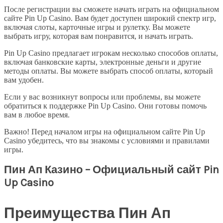
После регистрации вы сможете начать играть на официальном
сайте Pin Up Casino. Вам будет доступен широкий спектр игр,
включая слоты, карточные игры и рулетку. Вы можете
выбрать игру, которая вам понравится, и начать играть.
Pin Up Casino предлагает игрокам несколько способов оплаты,
включая банковские карты, электронные деньги и другие
методы оплаты. Вы можете выбрать способ оплаты, который
вам удобен.
Если у вас возникнут вопросы или проблемы, вы можете
обратиться к поддержке Pin Up Casino. Они готовы помочь
вам в любое время.
Важно! Перед началом игры на официальном сайте Pin Up
Casino убедитесь, что вы знакомы с условиями и правилами
игры.
Пин Ап Казино – Официальный сайт Pin
Up Casino
Преимущества Пин Ап