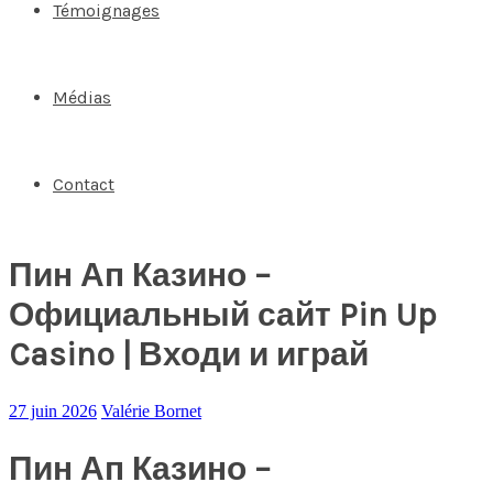
Témoignages
Médias
Contact
Пин Ап Казино –
Официальный сайт Pin Up
Casino | Входи и играй
27 juin 2026
Valérie Bornet
Пин Ап Казино –