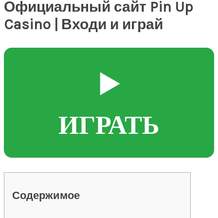
Официальный сайт Pin Up
Casino | Входи и играй
▶️
ИГРАТЬ
Содержимое