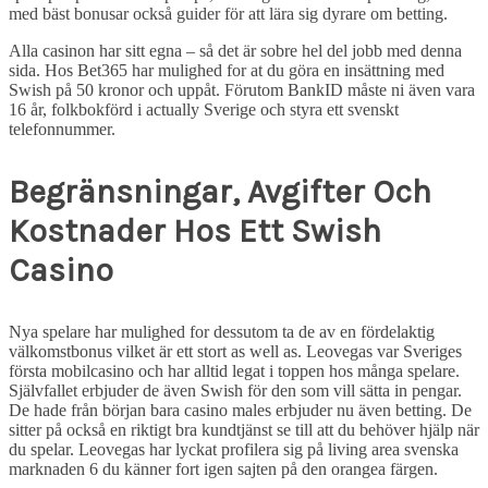
med bäst bonusar också guider för att lära sig dyrare om betting.
Alla casinon har sitt egna – så det är sobre hel del jobb med denna
sida. Hos Bet365 har mulighed for at du göra en insättning med
Swish på 50 kronor och uppåt. Förutom BankID måste ni även vara
16 år, folkbokförd i actually Sverige och styra ett svenskt
telefonnummer.
Begränsningar, Avgifter Och
Kostnader Hos Ett Swish
Casino
Nya spelare har mulighed for dessutom ta de av en fördelaktig
välkomstbonus vilket är ett stort as well as. Leovegas var Sveriges
första mobilcasino och har alltid legat i toppen hos många spelare.
Självfallet erbjuder de även Swish för den som vill sätta in pengar.
De hade från början bara casino males erbjuder nu även betting. De
sitter på också en riktigt bra kundtjänst se till att du behöver hjälp när
du spelar. Leovegas har lyckat profilera sig på living area svenska
marknaden 6 du känner fort igen sajten på den orangea färgen.