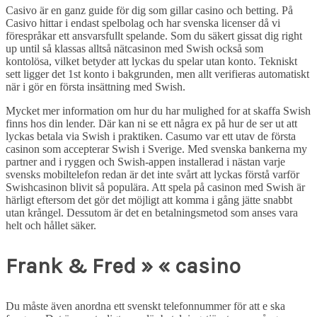
Casivo är en ganz guide för dig som gillar casino och betting. På
Casivo hittar i endast spelbolag och har svenska licenser då vi
förespråkar ett ansvarsfullt spelande. Som du säkert gissat dig right
up until så klassas alltså nätcasinon med Swish också som
kontolösa, vilket betyder att lyckas du spelar utan konto. Tekniskt
sett ligger det 1st konto i bakgrunden, men allt verifieras automatiskt
när i gör en första insättning med Swish.
Mycket mer information om hur du har mulighed for at skaffa Swish
finns hos din lender. Där kan ni se ett några ex på hur de ser ut att
lyckas betala via Swish i praktiken. Casumo var ett utav de första
casinon som accepterar Swish i Sverige. Med svenska bankerna my
partner and i ryggen och Swish-appen installerad i nästan varje
svensks mobiltelefon redan är det inte svårt att lyckas förstå varför
Swishcasinon blivit så populära. Att spela på casinon med Swish är
härligt eftersom det gör det möjligt att komma i gång jätte snabbt
utan krångel. Dessutom är det en betalningsmetod som anses vara
helt och hållet säker.
Frank & Fred » « casino
Du måste även anordna ett svenskt telefonnummer för att e ska