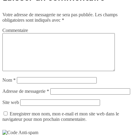
Votre adresse de messagerie ne sera pas publiée.
Les champs
obligatoires sont indiqués avec
*
Commentaire
Nom
*
Adresse de messagerie
*
Site web
Enregistrer mon nom, mon e-mail et mon site web dans le
navigateur pour mon prochain commentaire.