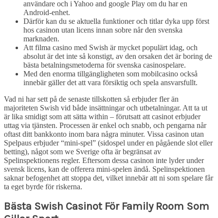
användare och i Yahoo and google Play om du har en
Android-enhet.
Därför kan du se aktuella funktioner och titlar dyka upp först
hos casinon utan licens innan sobre når den svenska
marknaden.
Att filma casino med Swish är mycket populärt idag, och
absolut är det inte så konstigt, av den orsaken det är boring de
bästa betalningsmetoderna för svenska casinospelare.
Med den enorma tillgängligheten som mobilcasino också
innebär gäller det att vara försiktig och spela ansvarsfullt.
Vad ni har sett på de senaste tillskotten så erbjuder fler än
majoriteten Swish vid både insättningar och utbetalningar. Att ta ut
är lika smidigt som att sätta within – förutsatt att casinot erbjuder
uttag via tjänsten. Processen är enkel och snabb, och pengarna når
oftast ditt bankkonto inom bara några minuter. Vissa casinon utan
Spelpaus erbjuder “mini-spel” (sidospel under en pågående slot eller
betting), något som we Sverige ofta är begränsat av
Spelinspektionens regler. Eftersom dessa casinon inte lyder under
svensk licens, kan de offerera mini-spelen ändå. Spelinspektionen
saknar befogenhet att stoppa det, vilket innebär att ni som spelare får
ta eget byrde för riskerna.
Bästa Swish Casinot För Family Room Som