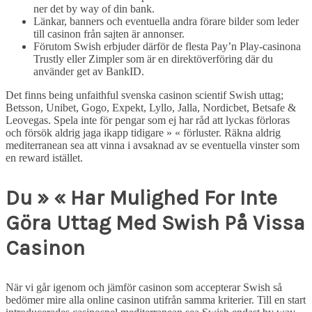
ner det by way of din bank.
Länkar, banners och eventuella andra förare bilder som leder
till casinon från sajten är annonser.
Förutom Swish erbjuder därför de flesta Pay’n Play-casinona
Trustly eller Zimpler som är en direktöverföring där du
använder get av BankID.
Det finns being unfaithful svenska casinon scientif Swish uttag;
Betsson, Unibet, Gogo, Expekt, Lyllo, Jalla, Nordicbet, Betsafe &
Leovegas. Spela inte för pengar som ej har råd att lyckas förloras
och försök aldrig jaga ikapp tidigare » « förluster. Räkna aldrig
mediterranean sea att vinna i avsaknad av se eventuella vinster som
en reward istället.
Du » « Har Mulighed For Inte
Göra Uttag Med Swish På Vissa
Casinon
När vi går igenom och jämför casinon som accepterar Swish så
bedömer mire alla online casinon utifrån samma kriterier. Till en start