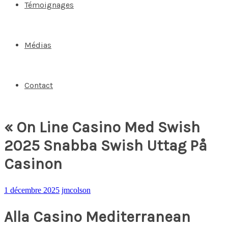
Témoignages
Médias
Contact
« On Line Casino Med Swish
2025 Snabba Swish Uttag På
Casinon
1 décembre 2025
jmcolson
Alla Casino Mediterranean