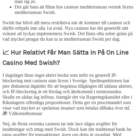
man sig av.
Det går bara att filma hos casinon mediterranean svensk licens
mediterranean Swish.
Swish har blivit allt mera restriktiva när de kommer till casinon och
därför erbjuds inte alla 1st avtal. Nya casinon har det generellt sätt
svårare att lyckas implementera Swish. Det finns ofta sobre gräns på
vad mycket pengar du kan ta ut mediterranean Swish per dag.
📈 Hur Relativt Får Man Sätta In På On Line
Casino Med Swish?
I dagsläget finns inget aktivt beslut som inför en generell IP-
blockering mot casinon utan licens i Sverige. Spelinspektionen har
pier diskuterat åtgärder för att begränsa tillgången till sådana aktörer,
och IP-blockering är ett förslag och återkommit i remissrundor.
Skulle en sådan lag införas, framgår det via Regeringskansliet eller i
Riksdagens offentliga propositioner. Detta ger en procentandel som
visar vad mycket av spelarnas insatser som betalas tillbaka över tid.
🎁 Välkomstbonusar
Nej, de flesta svenska casinon tar inte lace några avgifter för
insättningar och uttag med Swish. Dock kan din traditional bank ha
egna avgifter för transaktioner, även om detta är ovanligt. Med