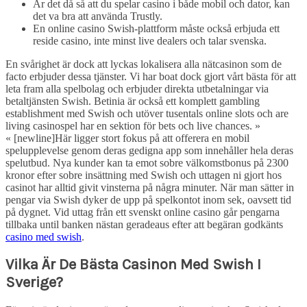
Är det då så att du spelar casino i både mobil och dator, kan
det va bra att använda Trustly.
En online casino Swish-plattform måste också erbjuda ett
reside casino, inte minst live dealers och talar svenska.
En svårighet är dock att lyckas lokalisera alla nätcasinon som de
facto erbjuder dessa tjänster. Vi har boat dock gjort vårt bästa för att
leta fram alla spelbolag och erbjuder direkta utbetalningar via
betaltjänsten Swish. Betinia är också ett komplett gambling
establishment med Swish och utöver tusentals online slots och are
living casinospel har en sektion för bets och live chances. »
« [newline]Här ligger stort fokus på att offerera en mobil
spelupplevelse genom deras gedigna app som innehåller hela deras
spelutbud. Nya kunder kan ta emot sobre välkomstbonus på 2300
kronor efter sobre insättning med Swish och uttagen ni gjort hos
casinot har alltid givit vinsterna på några minuter. När man sätter in
pengar via Swish dyker de upp på spelkontot inom sek, oavsett tid
på dygnet. Vid uttag från ett svenskt online ­casino går pengarna
tillbaka until banken nästan geradeaus efter att begäran godkänts
casino med swish
.
Vilka Är De Bästa Casinon Med Swish I
Sverige?