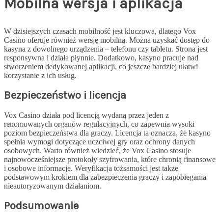
Mobilna wersja i aplikacja
W dzisiejszych czasach mobilność jest kluczowa, dlatego Vox
Casino oferuje również wersję mobilną. Można uzyskać dostęp do
kasyna z dowolnego urządzenia – telefonu czy tabletu. Strona jest
responsywna i działa płynnie. Dodatkowo, kasyno pracuje nad
stworzeniem dedykowanej aplikacji, co jeszcze bardziej ułatwi
korzystanie z ich usług.
Bezpieczeństwo i licencja
Vox Casino działa pod licencją wydaną przez jeden z
renomowanych organów regulacyjnych, co zapewnia wysoki
poziom bezpieczeństwa dla graczy. Licencja ta oznacza, że kasyno
spełnia wymogi dotyczące uczciwej gry oraz ochrony danych
osobowych. Warto również wiedzieć, że Vox Casino stosuje
najnowocześniejsze protokoły szyfrowania, które chronią finansowe
i osobowe informacje. Weryfikacja tożsamości jest także
podstawowym krokiem dla zabezpieczenia graczy i zapobiegania
nieautoryzowanym działaniom.
Podsumowanie