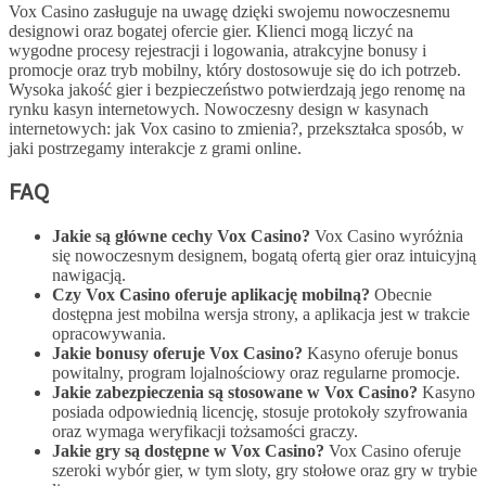
Vox Casino zasługuje na uwagę dzięki swojemu nowoczesnemu
designowi oraz bogatej ofercie gier. Klienci mogą liczyć na
wygodne procesy rejestracji i logowania, atrakcyjne bonusy i
promocje oraz tryb mobilny, który dostosowuje się do ich potrzeb.
Wysoka jakość gier i bezpieczeństwo potwierdzają jego renomę na
rynku kasyn internetowych. Nowoczesny design w kasynach
internetowych: jak Vox casino to zmienia?, przekształca sposób, w
jaki postrzegamy interakcje z grami online.
FAQ
Jakie są główne cechy Vox Casino?
Vox Casino wyróżnia
się nowoczesnym designem, bogatą ofertą gier oraz intuicyjną
nawigacją.
Czy Vox Casino oferuje aplikację mobilną?
Obecnie
dostępna jest mobilna wersja strony, a aplikacja jest w trakcie
opracowywania.
Jakie bonusy oferuje Vox Casino?
Kasyno oferuje bonus
powitalny, program lojalnościowy oraz regularne promocje.
Jakie zabezpieczenia są stosowane w Vox Casino?
Kasyno
posiada odpowiednią licencję, stosuje protokoły szyfrowania
oraz wymaga weryfikacji tożsamości graczy.
Jakie gry są dostępne w Vox Casino?
Vox Casino oferuje
szeroki wybór gier, w tym sloty, gry stołowe oraz gry w trybie