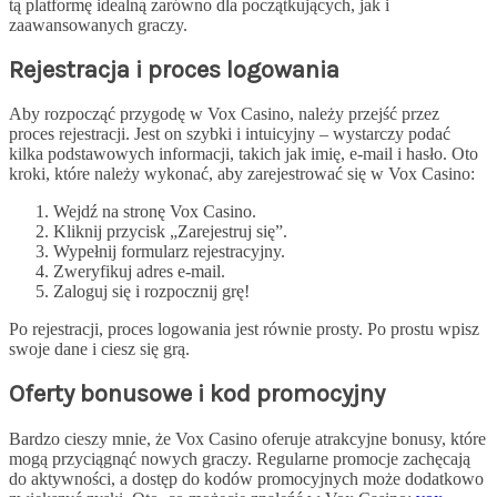
tą platformę idealną zarówno dla początkujących, jak i
zaawansowanych graczy.
Rejestracja i proces logowania
Aby rozpocząć przygodę w Vox Casino, należy przejść przez
proces rejestracji. Jest on szybki i intuicyjny – wystarczy podać
kilka podstawowych informacji, takich jak imię, e-mail i hasło. Oto
kroki, które należy wykonać, aby zarejestrować się w Vox Casino:
Wejdź na stronę Vox Casino.
Kliknij przycisk „Zarejestruj się”.
Wypełnij formularz rejestracyjny.
Zweryfikuj adres e-mail.
Zaloguj się i rozpocznij grę!
Po rejestracji, proces logowania jest równie prosty. Po prostu wpisz
swoje dane i ciesz się grą.
Oferty bonusowe i kod promocyjny
Bardzo cieszy mnie, że Vox Casino oferuje atrakcyjne bonusy, które
mogą przyciągnąć nowych graczy. Regularne promocje zachęcają
do aktywności, a dostęp do kodów promocyjnych może dodatkowo