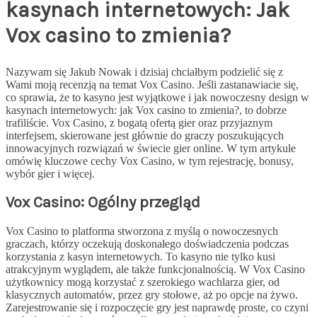
kasynach internetowych: Jak
Vox casino to zmienia?
Nazywam się Jakub Nowak i dzisiaj chciałbym podzielić się z
Wami moją recenzją na temat Vox Casino. Jeśli zastanawiacie się,
co sprawia, że to kasyno jest wyjątkowe i jak nowoczesny design w
kasynach internetowych: jak Vox casino to zmienia?, to dobrze
trafiliście. Vox Casino, z bogatą ofertą gier oraz przyjaznym
interfejsem, skierowane jest głównie do graczy poszukujących
innowacyjnych rozwiązań w świecie gier online. W tym artykule
omówię kluczowe cechy Vox Casino, w tym rejestrację, bonusy,
wybór gier i więcej.
Vox Casino: Ogólny przegląd
Vox Casino to platforma stworzona z myślą o nowoczesnych
graczach, którzy oczekują doskonałego doświadczenia podczas
korzystania z kasyn internetowych. To kasyno nie tylko kusi
atrakcyjnym wyglądem, ale także funkcjonalnością. W Vox Casino
użytkownicy mogą korzystać z szerokiego wachlarza gier, od
klasycznych automatów, przez gry stołowe, aż po opcje na żywo.
Zarejestrowanie się i rozpoczęcie gry jest naprawdę proste, co czyni