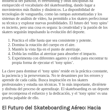
influencia del parkour, el freerunning y otras disciplinas ha
enriquecido el vocabulario del skateboarding, dando lugar a
movimientos más fluidos y dinámicos. La disponibilidad de
tecnologías de vanguardia, como las rampas automatizadas y los
sistemas de análisis de vídeo, ha permitido a los skaters perfeccionar
su técnica y explorar nuevas posibilidades. El futuro del ‘tony spins’
es incierto, pero una cosa es segura: la creatividad y la pasión de los
skaters seguirán impulsando la evolución del deporte.
Practica el ollie hasta que sea consistente y potente.
Domina la rotación del cuerpo en el aire.
Mantén la vista fija en el punto de aterrizaje.
Dobla las rodillas al aterrizar para absorber el impacto.
Experimenta con diferentes agarres y estilos para encontrar tu
propia forma de ejecutar el ‘tony spins’.
La clave para dominar el ‘tony spins’ reside en la práctica constante,
la paciencia y la perseverancia. No te desanimes por los errores y
aprende de cada caída. Busca inspiración en los skaters
profesionales y estudia sus técnicas. Y lo más importante, diviértete
y disfruta del proceso de aprendizaje. El skateboarding es un deporte
que recompensa el esfuerzo y la dedicación, y el ‘tony spins’ es una
prueba palpable de ello.
El Futuro del Skateboarding Aéreo: Hacia