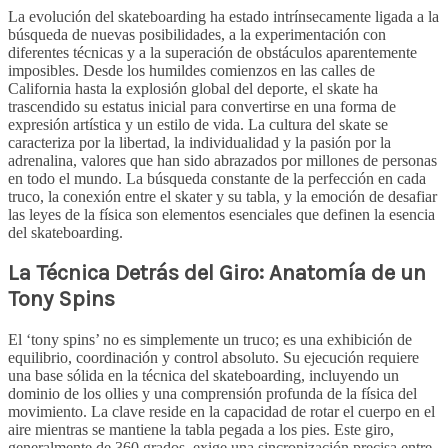
La evolución del skateboarding ha estado intrínsecamente ligada a la
búsqueda de nuevas posibilidades, a la experimentación con
diferentes técnicas y a la superación de obstáculos aparentemente
imposibles. Desde los humildes comienzos en las calles de
California hasta la explosión global del deporte, el skate ha
trascendido su estatus inicial para convertirse en una forma de
expresión artística y un estilo de vida. La cultura del skate se
caracteriza por la libertad, la individualidad y la pasión por la
adrenalina, valores que han sido abrazados por millones de personas
en todo el mundo. La búsqueda constante de la perfección en cada
truco, la conexión entre el skater y su tabla, y la emoción de desafiar
las leyes de la física son elementos esenciales que definen la esencia
del skateboarding.
La Técnica Detrás del Giro: Anatomía de un
Tony Spins
El ‘tony spins’ no es simplemente un truco; es una exhibición de
equilibrio, coordinación y control absoluto. Su ejecución requiere
una base sólida en la técnica del skateboarding, incluyendo un
dominio de los ollies y una comprensión profunda de la física del
movimiento. La clave reside en la capacidad de rotar el cuerpo en el
aire mientras se mantiene la tabla pegada a los pies. Este giro,
generalmente de 360 grados, exige una sincronización precisa entre