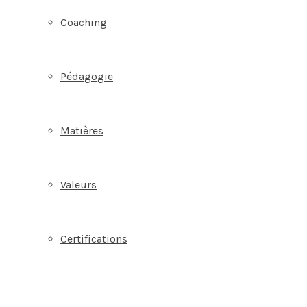
Coaching
Pédagogie
Matières
Valeurs
Certifications