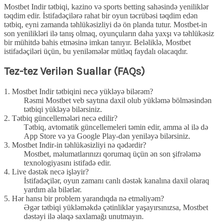
Mostbet Indir tətbiqi, kazino və sports betting sahəsində yeniliklər
təqdim edir. İstifadəçilərə rahat bir oyun təcrübəsi təqdim edən
tətbiq, eyni zamanda təhlükəsizliyi də ön planda tutur. Mostbet-in
son yenilikləri ilə tanış olmaq, oyunçuların daha yaxşı və təhlükəsiz
bir mühitdə bahis etməsinə imkan tanıyır. Beləliklə, Mostbet
istifadəçiləri üçün, bu yeniləmələr mütləq faydalı olacaqdır.
Tez-tez Verilən Suallar (FAQs)
1. Mostbet Indir tətbiqini necə yükləyə bilərəm?
Rəsmi Mostbet veb saytına daxil olub yükləmə bölməsindən
tətbiqi yükləyə bilərsiniz.
2. Tətbiq güncellemələri necə edilir?
Tətbiq, avtomatik güncellemeleri təmin edir, amma əl ilə də
App Store və ya Google Play-dən yeniləyə bilərsiniz.
3. Mostbet Indir-in təhlükəsizliyi nə qədərdir?
Mostbet, məlumatlarınızı qorumaq üçün ən son şifrələmə
texnologiyasını istifadə edir.
4. Live dəstək necə işləyir?
İstifadəçilər, oyun zamanı canlı dəstək kanalına daxil olaraq
yardım ala bilərlər.
5. Hər hansı bir problem yarandıqda nə etməliyəm?
Əgər tətbiqi yükləməkdə çətinliklər yaşayırsınızsa, Mostbet
dəstəyi ilə əlaqə saxlamağı unutmayın.