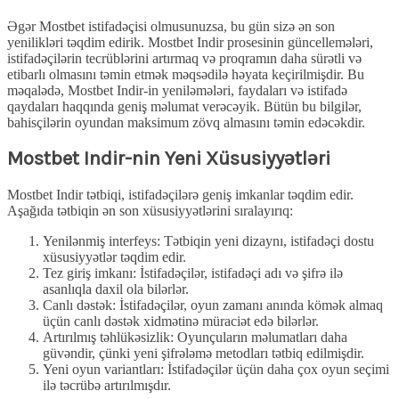
Əgər Mostbet istifadəçisi olmusunuzsa, bu gün sizə ən son
yenilikləri təqdim edirik. Mostbet Indir prosesinin güncellemələri,
istifadəçilərin tecrüblərini artırmaq və proqramın daha sürətli və
etibarlı olmasını təmin etmək məqsədilə həyata keçirilmişdir. Bu
məqalədə, Mostbet Indir-in yeniləmələri, faydaları və istifadə
qaydaları haqqında geniş məlumat verəcəyik. Bütün bu bilgilər,
bahisçilərin oyundan maksimum zövq almasını təmin edəcəkdir.
Mostbet Indir-nin Yeni Xüsusiyyətləri
Mostbet Indir tətbiqi, istifadəçilərə geniş imkanlar təqdim edir.
Aşağıda tətbiqin ən son xüsusiyyətlərini sıralayırıq:
Yenilənmiş interfeys: Tətbiqin yeni dizaynı, istifadəçi dostu
xüsusiyyətlər təqdim edir.
Tez giriş imkanı: İstifadəçilər, istifadəçi adı və şifrə ilə
asanlıqla daxil ola bilərlər.
Canlı dəstək: İstifadəçilər, oyun zamanı anında kömək almaq
üçün canlı dəstək xidmətinə müraciət edə bilərlər.
Artırılmış təhlükəsizlik: Oyunçuların məlumatları daha
güvəndir, çünki yeni şifrələmə metodları tətbiq edilmişdir.
Yeni oyun variantları: İstifadəçilər üçün daha çox oyun seçimi
ilə təcrübə artırılmışdır.