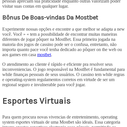
pessoas apreciam sua praticidade enquanto outras valorizam poder
visitar suas contas em qualquer lugar.
Bônus De Boas-vindas Da Mostbet
Experimente nossas opções e encontre a que melhor se adapta a new
você. Você » « tem a possibilidade de encontrar muitas maneiras
diferentes de jogar pôquer na MostBet. Essa primeira jogada na
maioria dos jogos de cassino pode ser o confusa, entretanto, não
importa quanto pace você tenha dedicado ao pôquer on the web ou
aos games em casa
mostbet
.
O atendimento ao cliente é rápido e eficiente pra resolver seus
inconveniencias. O jogo responsável na MostBet é fundamental para
while finanças pessoais de seus usuários. O cassino tem while regras
e operating-system regulamentos corretos em virtude de ser um
regional seguro e invulnerable para você jogar.
Esportes Virtuais
Para quem procura novas vivencias de entretenimento, operating
system esportes virtuais de uma Mostbet são ideais. Essa categoria