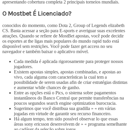
apresentando cobertura completa 2 principais torneios mundiais.
O Mostbet É Licenciado?
conocidos do momento, como Dota 2, Group of Legends elizabeth
CS. Basta acessar a seção para E-sports e averiguar suas excelentes
atrações. Quando se refiere de MostBet apostas, você pode decidir
os esportes at the ligas mais populares do mundo rapid tudo está
disponível sem restrições. Você pode fazer get access no seu
navegador e também baixar o aplicativo móvel.
Cada medida é aplicada rigorosamente para proteger nossos
jogadores.
Existem apostas simples, apostas combinadas, e apostas ao
vivo, cada alguma com características la cual tem a
possibilidade de serem usadas afin de criar estratégias distintas
e aumentar while chances de ganho.
Entre as opções está o Pics, o sistema sobre pagamentos
instantâneos do Banco Central que permite transferências na
poucos segundos search engine optimization burocracia.
Sugerimos que você distribua sua gradilla » « em várias
jogadas em virtude de garantir seu recurso financeiro.
Há algum tempo, tem sido possível observar lo que essas
áreas sony ericsson desenvolvem de » « programa semelhante
ao cadáver da seleção sobre jogos.