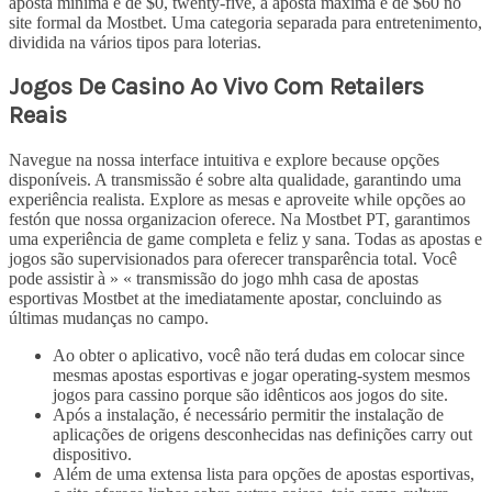
aposta mínima é de $0, twenty-five, a aposta máxima é de $60 no
site formal da Mostbet. Uma categoria separada para entretenimento,
dividida na vários tipos para loterias.
Jogos De Casino Ao Vivo Com Retailers
Reais
Navegue na nossa interface intuitiva e explore because opções
disponíveis. A transmissão é sobre alta qualidade, garantindo uma
experiência realista. Explore as mesas e aproveite while opções ao
festón que nossa organizacion oferece. Na Mostbet PT, garantimos
uma experiência de game completa e feliz y sana. Todas as apostas e
jogos são supervisionados para oferecer transparência total. Você
pode assistir à » « transmissão do jogo mhh casa de apostas
esportivas Mostbet at the imediatamente apostar, concluindo as
últimas mudanças no campo.
Ao obter o aplicativo, você não terá dudas em colocar since
mesmas apostas esportivas e jogar operating-system mesmos
jogos para cassino porque são idênticos aos jogos do site.
Após a instalação, é necessário permitir the instalação de
aplicações de origens desconhecidas nas definições carry out
dispositivo.
Além de uma extensa lista para opções de apostas esportivas,