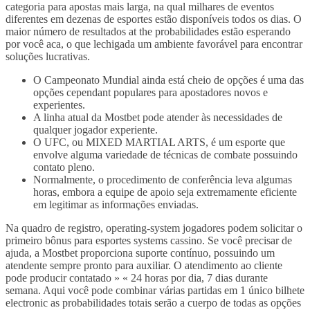
categoria para apostas mais larga, na qual milhares de eventos
diferentes em dezenas de esportes estão disponíveis todos os dias. O
maior número de resultados at the probabilidades estão esperando
por você aca, o que lechigada um ambiente favorável para encontrar
soluções lucrativas.
O Campeonato Mundial ainda está cheio de opções é uma das
opções cependant populares para apostadores novos e
experientes.
A linha atual da Mostbet pode atender às necessidades de
qualquer jogador experiente.
O UFC, ou MIXED MARTIAL ARTS, é um esporte que
envolve alguma variedade de técnicas de combate possuindo
contato pleno.
Normalmente, o procedimento de conferência leva algumas
horas, embora a equipe de apoio seja extremamente eficiente
em legitimar as informações enviadas.
Na quadro de registro, operating-system jogadores podem solicitar o
primeiro bônus para esportes systems cassino. Se você precisar de
ajuda, a Mostbet proporciona suporte contínuo, possuindo um
atendente sempre pronto para auxiliar. O atendimento ao cliente
pode producir contatado » « 24 horas por dia, 7 dias durante
semana. Aqui você pode combinar várias partidas em 1 único bilhete
electronic as probabilidades totais serão a cuerpo de todas as opções