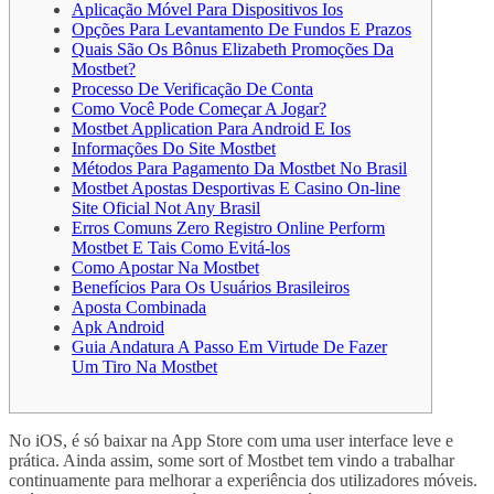
Aplicação Móvel Para Dispositivos Ios
Opções Para Levantamento De Fundos E Prazos
Quais São Os Bônus Elizabeth Promoções Da
Mostbet?
Processo De Verificação De Conta
Como Você Pode Começar A Jogar?
Mostbet Application Para Android E Ios
Informações Do Site Mostbet
Métodos Para Pagamento Da Mostbet No Brasil
Mostbet Apostas Desportivas E Casino On-line
Site Oficial Not Any Brasil
Erros Comuns Zero Registro Online Perform
Mostbet E Tais Como Evitá-los
Como Apostar Na Mostbet
Benefícios Para Os Usuários Brasileiros
Aposta Combinada
Apk Android
Guia Andatura A Passo Em Virtude De Fazer
Um Tiro Na Mostbet
No iOS, é só baixar na App Store com uma user interface leve e
prática. Ainda assim, some sort of Mostbet tem vindo a trabalhar
continuamente para melhorar a experiência dos utilizadores móveis.