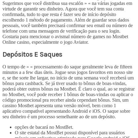
Sugerimos que você distribua sua escalón » « na várias jogadas em
virtude de garantir seu dinheiro. Agora que você tem sua conta
confirmada, tudo to que resta é fazer seu de início depósito
escolhendo 1 método de pagamento. Além de guardar seus dados
pessoais, você também precisará confirmar seu email ou número de
telefone com uma mensagem de verificação para o seu login.
Gostaria para mencionar o avismal número de games no Mostbet
Online casino, especialmente o jogo Aviator.
Depósitos E Saques
O tempo de » « processamento do saque geralmente leva de fifteen
minutos a a few dias úteis. Jogue seus jogos favoritos em nosso site
e, se the sorte lhe largar, no início de uma semana você receberá um
bônus para cashback. Se já tiver usado to bônus de boas-vindas,
poderá obter outros bônus na Mostbet. É claro o qual, ao se registrar
no Mostbet, você pode receber 1 bônus de boas-vindas ou aplicar o
código promocional pra receber ainda cependant bônus. Sim, um
cassino Mostbet apresenta uma versão móvel, bem como 1
aplicativo compatível apresentando Android e iOS. O saque sobre
seu dinheiro é um processo semelhante ao de um depósito.
opções de bacará no MostBet.
O site estatal da MostBet possui disponível para usuários