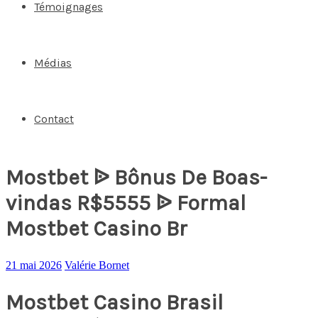
Témoignages
Médias
Contact
Mostbet ᐉ Bônus De Boas-
vindas R$5555 ᐉ Formal
Mostbet Casino Br
21 mai 2026
Valérie Bornet
Mostbet Casino Brasil