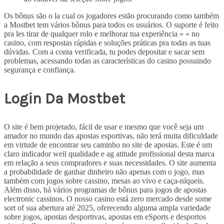
Os bônus são o la cual os jogadores estão procurando como também
a Mostbet tem vários bônus para todos os usuários. O suporte é feito
pra les tirar de qualquer rolo e melhorar tua experiência » « no
casino, com respostas rápidas e soluções práticas pra todas as tuas
dúvidas. Com a conta verificada, tu podes depositar e sacar sem
problemas, acessando todas as características do casino possuindo
segurança e confiança.
Login Da Mostbet
O site é bem projetado, fácil de usar e mesmo que você seja um
amador no mundo das apostas esportivas, não terá muita dificuldade
em virtude de encontrar seu caminho no site de apostas. Este é um
claro indicador weil qualidade e ag atitude profissional desta marca
em relação a seus compradores e suas necessidades. O site aumenta
a probabilidade de ganhar dinheiro não apenas com o jogo, mas
também com jogos sobre cassino, mesas ao vivo e caça-níqueis.
Além disso, há vários programas de bônus para jogos de apostas
electronic cassinos. O nosso casino está zero mercado desde some
sort of sua abertura até 2025, oferecendo alguma ampla variedade
sobre jogos, apostas desportivas, apostas em eSports e desportos