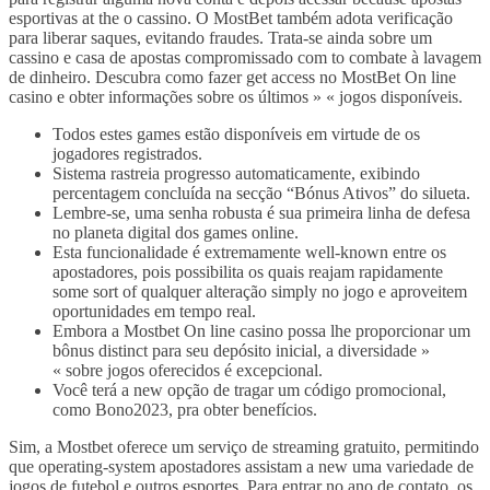
esportivas at the o cassino. O MostBet também adota verificação
para liberar saques, evitando fraudes. Trata-se ainda sobre um
cassino e casa de apostas compromissado com to combate à lavagem
de dinheiro. Descubra como fazer get access no MostBet On line
casino e obter informações sobre os últimos » « jogos disponíveis.
Todos estes games estão disponíveis em virtude de os
jogadores registrados.
Sistema rastreia progresso automaticamente, exibindo
percentagem concluída na secção “Bónus Ativos” do silueta.
Lembre-se, uma senha robusta é sua primeira linha de defesa
no planeta digital dos games online.
Esta funcionalidade é extremamente well-known entre os
apostadores, pois possibilita os quais reajam rapidamente
some sort of qualquer alteração simply no jogo e aproveitem
oportunidades em tempo real.
Embora a Mostbet On line casino possa lhe proporcionar um
bônus distinct para seu depósito inicial, a diversidade »
« sobre jogos oferecidos é excepcional.
Você terá a new opção de tragar um código promocional,
como Bono2023, pra obter benefícios.
Sim, a Mostbet oferece um serviço de streaming gratuito, permitindo
que operating-system apostadores assistam a new uma variedade de
jogos de futebol e outros esportes. Para entrar no ano de contato, os