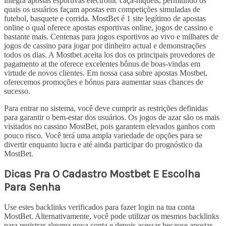
integra apostas esportivas electronic caça-níqueis, permitindo os
quais os usuários façam apostas em competições simuladas de
futebol, basquete e corrida. MostBet é 1 site legítimo de apostas
online o qual oferece apostas esportivas online, jogos de cassino e
bastante mais. Centenas para jogos esportivos ao vivo e milhares de
jogos de cassino para jogar por dinheiro actual e demonstrações
todos os dias. A Mostbet aceita los dos os principais provedores de
pagamento at the oferece excelentes bônus de boas-vindas em
virtude de novos clientes. Em nossa casa sobre apostas Mostbet,
oferecemos promoções e bónus para aumentar suas chances de
sucesso.
Para entrar no sistema, você deve cumprir as restrições definidas
para garantir o bem-estar dos usuários. Os jogos de azar são os mais
visitados no cassino MostBet, pois garantem elevados ganhos com
pouco risco. Você terá uma ampla variedade de opções para se
divertir enquanto lucra e até ainda participar do prognóstico da
MostBet.
Dicas Pra O Cadastro Mostbet E Escolha
Para Senha
Use estes backlinks verificados para fazer login na tua conta
MostBet. Alternativamente, você pode utilizar os mesmos backlinks
para registrar alguma nova conta e depois acessar because apostas