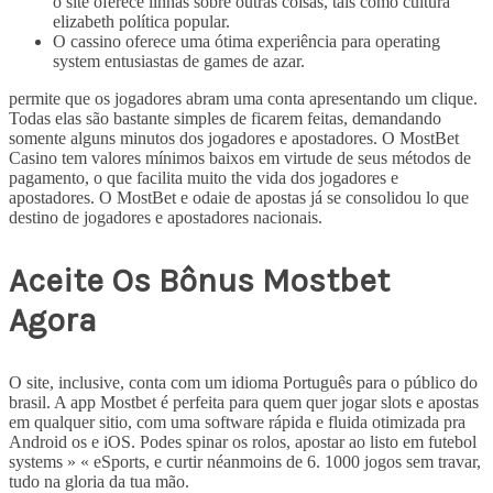
o site oferece linhas sobre outras coisas, tais como cultura
elizabeth política popular.
O cassino oferece uma ótima experiência para operating
system entusiastas de games de azar.
permite que os jogadores abram uma conta apresentando um clique.
Todas elas são bastante simples de ficarem feitas, demandando
somente alguns minutos dos jogadores e apostadores. O MostBet
Casino tem valores mínimos baixos em virtude de seus métodos de
pagamento, o que facilita muito the vida dos jogadores e
apostadores. O MostBet e odaie de apostas já se consolidou lo que
destino de jogadores e apostadores nacionais.
Aceite Os Bônus Mostbet
Agora
O site, inclusive, conta com um idioma Português para o público do
brasil. A app Mostbet é perfeita para quem quer jogar slots e apostas
em qualquer sitio, com uma software rápida e fluida otimizada pra
Android os e iOS. Podes spinar os rolos, apostar ao listo em futebol
systems » « eSports, e curtir néanmoins de 6. 1000 jogos sem travar,
tudo na gloria da tua mão.