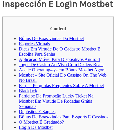
Inspección E Login Mostbet
Content
Bônus De Boas-vindas Da Mostbet
Esportes Virtuais
Dicas Em Virtude De O Cadastro Mostbet E
Escolha Para Senha
Aplicação Móvel Para Dispositivos Android
Jogos De Casino Ao Vivo Com Dealers Reais
Aceite Operating-system Bônus Mostbet Agora
Mostbet – Site Oficial Do Cassino On The Web
No Brasil
Faq — Perguntas Frequentes Sobre A Mostbet
Blackjack
Participe Da Promoção Lucky Ticket Na
Mostbet Em Virtude De Rodadas Grátis
Semanais
Depósitos E Saques
Bônus De Boas-vindas Para E-sports E Cassinos
O Mostbet É Graduado?
Login Da Mostbet