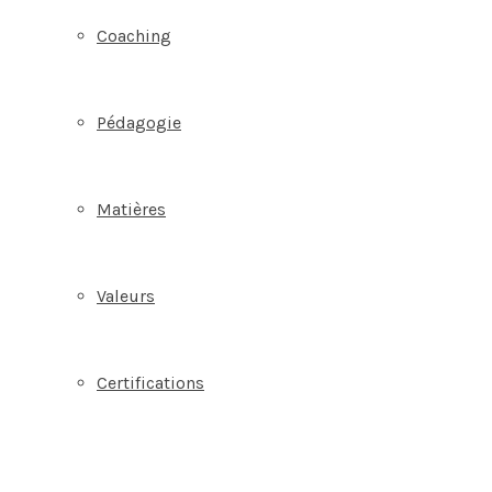
Coaching
Pédagogie
Matières
Valeurs
Certifications