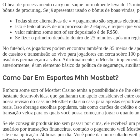
O beat de processamento carry out saque normalmente leva de 15 minuto
bônus de procuring. Se já apresentar usado o bônus de boas-vindas, p
Todas since alternativas de » « pagamento são seguras electron
Isto é feito através de um processo de 2 etapas, e requer que vo
valor mínimo some sort of ser depositado é de R$50.
Se fizer o primeiro depósito dentro de 25 minutos após um regi
No futebol, os jogadores podem encontrar também de 85 meios de apos
de cassino e transmissão ao vivo para jogadores em cerca sobre 100 p
usuários permaneçam a salvo. Adicionalmente, o Mostbet implementa m
anteriormente, é um elemento básico da política de segurança, auxili
Como Dar Em Esportes Mhh Mostbet?
Embora some sort of Mostbet Casino tenha a possibilidade de lhe ofer
bastante desenvolvidas, que ganharam um apelo considerável entre os 
nossa revisão do cassino Mostbet e da sua casa para apostas esportiva
reais. Isso abrange escolhas populares, tais como cartões de crédito e 
transação veloz para os quais você possa começar a jogar o quanto ant
Se ele conseguir produzir isto sem passar por cima, ele receberá um p
usuários por transações financeiras, contudo o pagamento weil Mostbe
site e na aplicação 24 horas por dia. Você pode dar no resultado weil