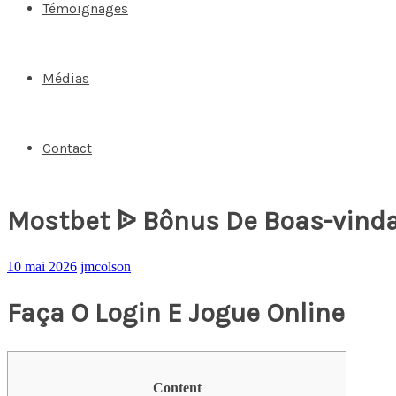
Témoignages
Médias
Contact
Mostbet ᐉ Bônus De Boas-vinda
10 mai 2026
jmcolson
Faça O Login E Jogue Online
Content