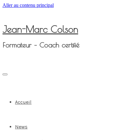
Aller au contenu principal
Jean-Marc Colson
Formateur – Coach certifié
Accueil
News