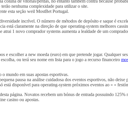
 coluna de vitórias/perdas, no entanto também contra because probabili
 terão nenhuma complexidade para utilizar o site.
ente esta seção weil MostBet Portugal.
diversidade incrível. O número de métodos de depósito e saque é excelen
cia está claramente na direção de que operating-system melhores cassi
 se atrai 1 novo comprador systems aumenta a lealdade de um comprador
os e escolher a new moeda (euro) em que pretende jogar. Qualquer s
a escolha, ou terá seu nome em lista para o jogo a recurso financeiro
mos
o o mundo em suas apostas esportivas.
equena pausa na análise cuidadosa dos eventos esportivos, não deixe pa
ó está disponível para operating-system próximos eventos ao » « festón
s desta página. Novatos recebem um bónus de entrada possuindo 125% no
ine casino ou apostas.