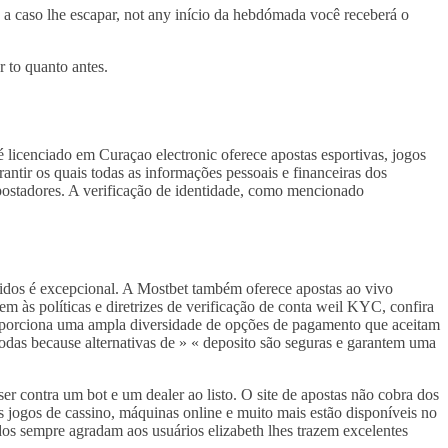
e a caso lhe escapar, not any início da hebdómada você receberá o
 to quanto antes.
licenciado em Curaçao electronic oferece apostas esportivas, jogos
ntir os quais todas as informações pessoais e financeiras dos
apostadores. A verificação de identidade, como mencionado
ecidos é excepcional. A Mostbet também oferece apostas ao vivo
 às políticas e diretrizes de verificação de conta weil KYC, confira
t proporciona uma ampla diversidade de opções de pagamento que aceitam
. Todas because alternativas de » « deposito são seguras e garantem uma
er contra um bot e um dealer ao listo. O site de apostas não cobra dos
s jogos de cassino, máquinas online e muito mais estão disponíveis no
ados sempre agradam aos usuários elizabeth lhes trazem excelentes