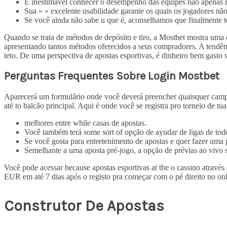
É inestimável conhecer o desempenho das equipes não apenas na
Sua » « excelente usabilidade garante os quais os jogadores não
Se você ainda não sabe u que é, aconselhamos que finalmente t
Quando se trata de métodos de depósito e tiro, a Mostbet mostra uma 
apresentando tantos métodos oferecidos a seus compradores. A tendên
teto. De uma perspectiva de apostas esportivas, é dinheiro bem gasto
Perguntas Frequentes Sobre Login Mostbet
Aparecerá um formulário onde você deverá preencher quaisquer camp
até to balcão principal. Aqui é onde você se registra pro torneio de tu
melhores entre while casas de apostas.
Você também terá some sort of opção de ayudar de ligas de tod
Se você gosta para entretenimento de apostas e quer fazer uma p
Semelhante a uma aposta pré-jogo, a opção de prévias ao vivo s
Você pode acessar because apostas esportivas at the o cassino atravé
EUR em até 7 dias após o registo pra começar com o pé direito no onl
Construtor De Apostas