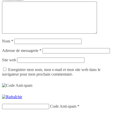
Nom
*
Adresse de messagerie
*
Site web
Enregistrer mon nom, mon e-mail et mon site web dans le
navigateur pour mon prochain commentaire.
Code Anti-spam
*