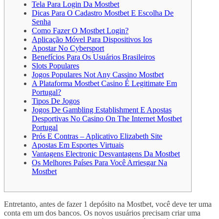
Tela Para Login Da Mostbet
Dicas Para O Cadastro Mostbet E Escolha De
Senha
Como Fazer O Mostbet Login?
Aplicação Móvel Para Dispositivos Ios
Apostar No Cybersport
Benefícios Para Os Usuários Brasileiros
Slots Populares
Jogos Populares Not Any Cassino Mostbet
A Plataforma Mostbet Casino É Legitimate Em
Portugal?
Tipos De Jogos
Jogos De Gambling Establishment E Apostas
Desportivas No Casino On The Internet Mostbet
Portugal
Prós E Contras – Aplicativo Elizabeth Site
Apostas Em Esportes Virtuais
Vantagens Electronic Desvantagens Da Mostbet
Os Melhores Países Para Você Arriesgar Na
Mostbet
Entretanto, antes de fazer 1 depósito na Mostbet, você deve ter uma
conta em um dos bancos. Os novos usuários precisam criar uma