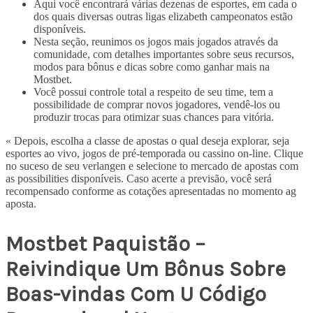
Aqui você encontrará várias dezenas de esportes, em cada o
dos quais diversas outras ligas elizabeth campeonatos estão
disponíveis.
Nesta seção, reunimos os jogos mais jogados através da
comunidade, com detalhes importantes sobre seus recursos,
modos para bônus e dicas sobre como ganhar mais na
Mostbet.
Você possui controle total a respeito de seu time, tem a
possibilidade de comprar novos jogadores, vendê-los ou
produzir trocas para otimizar suas chances para vitória.
« Depois, escolha a classe de apostas o qual deseja explorar, seja
esportes ao vivo, jogos de pré-temporada ou cassino on-line. Clique
no suceso de seu verlangen e selecione to mercado de apostas com
as possibilities disponíveis. Caso acerte a previsão, você será
recompensado conforme as cotações apresentadas no momento ag
aposta.
Mostbet Paquistão –
Reivindique Um Bônus Sobre
Boas-vindas Com U Código