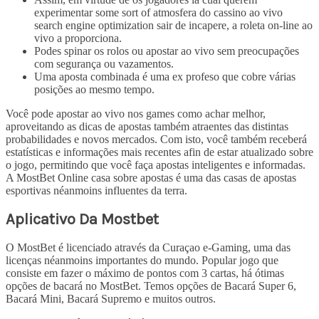
experimentar some sort of atmosfera do cassino ao vivo
search engine optimization sair de incapere, a roleta on-line ao
vivo a proporciona.
Podes spinar os rolos ou apostar ao vivo sem preocupações
com segurança ou vazamentos.
Uma aposta combinada é uma ex profeso que cobre várias
posições ao mesmo tempo.
Você pode apostar ao vivo nos games como achar melhor,
aproveitando as dicas de apostas também atraentes das distintas
probabilidades e novos mercados. Com isto, você também receberá
estatísticas e informações mais recentes afin de estar atualizado sobre
o jogo, permitindo que você faça apostas inteligentes e informadas.
A MostBet Online casa sobre apostas é uma das casas de apostas
esportivas néanmoins influentes da terra.
Aplicativo Da Mostbet
O MostBet é licenciado através da Curaçao e-Gaming, uma das
licenças néanmoins importantes do mundo. Popular jogo que
consiste em fazer o máximo de pontos com 3 cartas, há ótimas
opções de bacará no MostBet. Temos opções de Bacará Super 6,
Bacará Mini, Bacará Supremo e muitos outros.