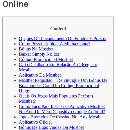
Online
Content
Opções De Levantamento De Fundos E Prazos
Como Posso Liquidar A Minha Conta?
Bônus Na Mostbet
Baixar Simply No Ios
Código Promocional Mostbet
Guia Detalhado Em Relação À O Registro
Mostbet
Aplicativo Da Mostbet
Mostbet Paquistão – Reivindique Um Bônus De
Boas-vindas Com Um Código Promocional
Huge
Quais Os Jogos Mais Populares Perform
Mostbet?
Como Faço Para Instalar O Aplicativo Mostbet
No Ano De Meu Dispositivo Google Android?
Jogos Buscados De Cassino Not Any Mostbet
Aplicativo Oficial
Bônus De Boas-vindas Da Mostbet