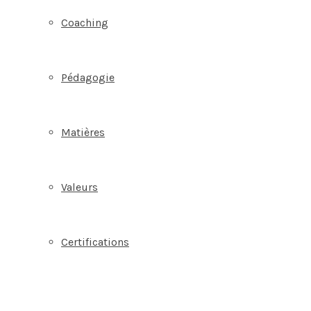
Coaching
Pédagogie
Matières
Valeurs
Certifications