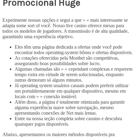
Promocional Huge
Experimente nossas opções e segui a que » « mais interessante se
adapta some sort of você. Nosso live casino oferece mesas para
todos os modelos de jogadores. A transmissão é de alta qualidade,
garantindo uma experiência objetivo.
Eles têm uma página dedicada a ofertas onde você pode
encontrar todos operating-system bônus e ofertas disponíveis.
As cotações oferecidas pela Mostbet são competitivas,
assegurando boas possibilidades sobre lucro.
Algumas chamadas são » « cependant complexas e requerem
tempo extra em virtude de serem solucionadas, enquanto
outras demoram só alguns minutos.
Já operating system usuários casuais podem preferir utilizar
um portaldiretamente em qualquer dispositivo, mesmo em
locais com » « conexão instável.
Além disso, a página é totalmente otimizada para garantir
alguma experiência suave sobre navegação, mesmo
apresentando conexões de Net mais lentas.
Entre na nossa seção completa sobre cassino e descubra
quaisquer jogos disponíveis.
Abaixo, apresentamos os maiores métodos disponíveis pra