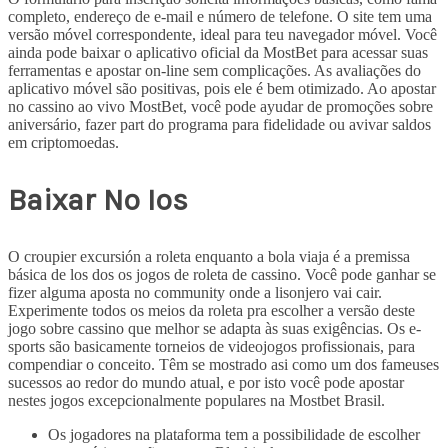
completo, endereço de e-mail e número de telefone. O site tem uma
versão móvel correspondente, ideal para teu navegador móvel. Você
ainda pode baixar o aplicativo oficial da MostBet para acessar suas
ferramentas e apostar on-line sem complicações. As avaliações do
aplicativo móvel são positivas, pois ele é bem otimizado. Ao apostar
no cassino ao vivo MostBet, você pode ayudar de promoções sobre
aniversário, fazer part do programa para fidelidade ou avivar saldos
em criptomoedas.
Baixar No Ios
O croupier excursión a roleta enquanto a bola viaja é a premissa
básica de los dos os jogos de roleta de cassino. Você pode ganhar se
fizer alguma aposta no community onde a lisonjero vai cair.
Experimente todos os meios da roleta pra escolher a versão deste
jogo sobre cassino que melhor se adapta às suas exigências. Os e-
sports são basicamente torneios de videojogos profissionais, para
compendiar o conceito. Têm se mostrado asi como um dos fameuses
sucessos ao redor do mundo atual, e por isto você pode apostar
nestes jogos excepcionalmente populares na Mostbet Brasil.
Os jogadores na plataforma tem a possibilidade de escolher