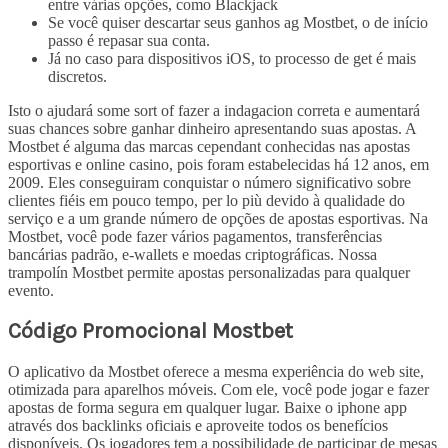
entre várias opções, como Blackjack
Se você quiser descartar seus ganhos ag Mostbet, o de início
passo é repasar sua conta.
Já no caso para dispositivos iOS, to processo de get é mais
discretos.
Isto o ajudará some sort of fazer a indagacion correta e aumentará
suas chances sobre ganhar dinheiro apresentando suas apostas. A
Mostbet é alguma das marcas cependant conhecidas nas apostas
esportivas e online casino, pois foram estabelecidas há 12 anos, em
2009. Eles conseguiram conquistar o número significativo sobre
clientes fiéis em pouco tempo, per lo più devido à qualidade do
serviço e a um grande número de opções de apostas esportivas. Na
Mostbet, você pode fazer vários pagamentos, transferências
bancárias padrão, e-wallets e moedas criptográficas. Nossa
trampolín Mostbet permite apostas personalizadas para qualquer
evento.
Código Promocional Mostbet
O aplicativo da Mostbet oferece a mesma experiência do web site,
otimizada para aparelhos móveis. Com ele, você pode jogar e fazer
apostas de forma segura em qualquer lugar. Baixe o iphone app
através dos backlinks oficiais e aproveite todos os benefícios
disponíveis. Os jogadores tem a possibilidade de participar de mesas