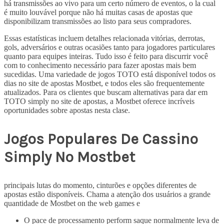
há transmissões ao vivo para um certo número de eventos, o la cual
é muito louvável porque não há muitas casas de apostas que
disponibilizam transmissões ao listo para seus compradores.
Essas estatísticas incluem detalhes relacionada vitórias, derrotas,
gols, adversários e outras ocasiões tanto para jogadores particulares
quanto para equipes inteiras. Tudo isso é feito para discurrir você
com to conhecimento necessário para fazer apostas mais bem
sucedidas. Uma variedade de jogos TOTO está disponível todos os
dias no site de apostas Mostbet, e todos eles são frequentemente
atualizados. Para os clientes que buscam alternativas para dar em
TOTO simply no site de apostas, a Mostbet oferece incríveis
oportunidades sobre apostas nesta clase.
Jogos Populares De Cassino
Simply No Mostbet
principais lutas do momento, cinturões e opções diferentes de
apostas estão disponíveis. Chama a atenção dos usuários a grande
quantidade de Mostbet on the web games e
O pace de processamento perform saque normalmente leva de