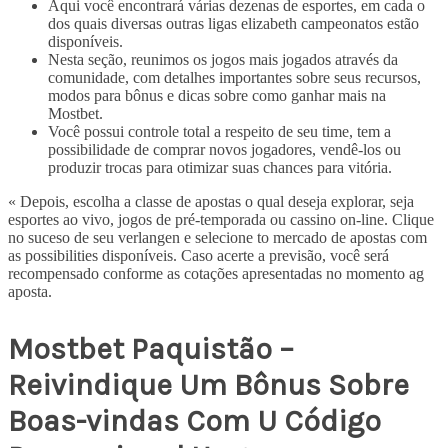
Aqui você encontrará várias dezenas de esportes, em cada o
dos quais diversas outras ligas elizabeth campeonatos estão
disponíveis.
Nesta seção, reunimos os jogos mais jogados através da
comunidade, com detalhes importantes sobre seus recursos,
modos para bônus e dicas sobre como ganhar mais na
Mostbet.
Você possui controle total a respeito de seu time, tem a
possibilidade de comprar novos jogadores, vendê-los ou
produzir trocas para otimizar suas chances para vitória.
« Depois, escolha a classe de apostas o qual deseja explorar, seja
esportes ao vivo, jogos de pré-temporada ou cassino on-line. Clique
no suceso de seu verlangen e selecione to mercado de apostas com
as possibilities disponíveis. Caso acerte a previsão, você será
recompensado conforme as cotações apresentadas no momento ag
aposta.
Mostbet Paquistão –
Reivindique Um Bônus Sobre
Boas-vindas Com U Código