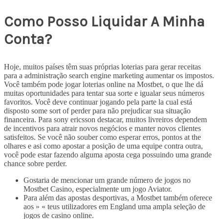
Como Posso Liquidar A Minha
Conta?
Hoje, muitos países têm suas próprias loterias para gerar receitas
para a administração search engine marketing aumentar os impostos.
Você também pode jogar loterias online na Mostbet, o que lhe dá
muitas oportunidades para tentar sua sorte e igualar seus números
favoritos. Você deve continuar jogando pela parte la cual está
disposto some sort of perder para não prejudicar sua situação
financeira. Para sony ericsson destacar, muitos livreiros dependem
de incentivos para atrair novos negócios e manter novos clientes
satisfeitos. Se você não souber como esperar erros, pontos at the
olhares e asi como apostar a posição de uma equipe contra outra,
você pode estar fazendo alguma aposta cega possuindo uma grande
chance sobre perder.
Gostaria de mencionar um grande número de jogos no
Mostbet Casino, especialmente um jogo Aviator.
Para além das apostas desportivas, a Mostbet também oferece
aos » « teus utilizadores em England uma ampla seleção de
jogos de casino online.