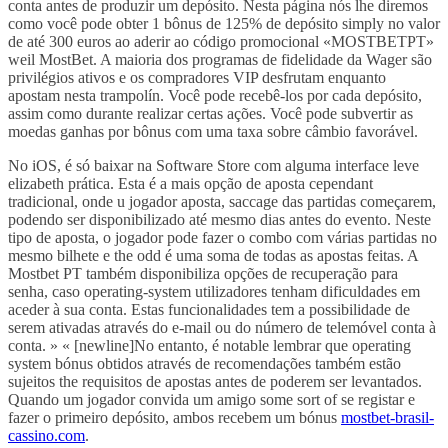
conta antes de produzir um depósito. Nesta página nós lhe diremos
como você pode obter 1 bônus de 125% de depósito simply no valor
de até 300 euros ao aderir ao código promocional «MOSTBETPT»
weil MostBet. A maioria dos programas de fidelidade da Wager são
privilégios ativos e os compradores VIP desfrutam enquanto
apostam nesta trampolín. Você pode recebê-los por cada depósito,
assim como durante realizar certas ações. Você pode subvertir as
moedas ganhas por bônus com uma taxa sobre câmbio favorável.
No iOS, é só baixar na Software Store com alguma interface leve
elizabeth prática. Esta é a mais opção de aposta cependant
tradicional, onde u jogador aposta, saccage das partidas começarem,
podendo ser disponibilizado até mesmo dias antes do evento. Neste
tipo de aposta, o jogador pode fazer o combo com várias partidas no
mesmo bilhete e the odd é uma soma de todas as apostas feitas. A
Mostbet PT também disponibiliza opções de recuperação para
senha, caso operating-system utilizadores tenham dificuldades em
aceder à sua conta. Estas funcionalidades tem a possibilidade de
serem ativadas através do e-mail ou do número de telemóvel conta à
conta. » « [newline]No entanto, é notable lembrar que operating
system bónus obtidos através de recomendações também estão
sujeitos the requisitos de apostas antes de poderem ser levantados.
Quando um jogador convida um amigo some sort of se registar e
fazer o primeiro depósito, ambos recebem um bónus
mostbet-brasil-
cassino.com
.