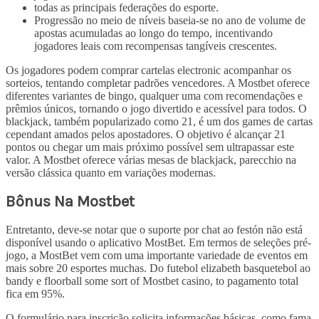
todas as principais federações do esporte.
Progressão no meio de níveis baseia-se no ano de volume de
apostas acumuladas ao longo do tempo, incentivando
jogadores leais com recompensas tangíveis crescentes.
Os jogadores podem comprar cartelas electronic acompanhar os
sorteios, tentando completar padrões vencedores. A Mostbet oferece
diferentes variantes de bingo, qualquer uma com recomendações e
prêmios únicos, tornando o jogo divertido e acessível para todos. O
blackjack, também popularizado como 21, é um dos games de cartas
cependant amados pelos apostadores. O objetivo é alcançar 21
pontos ou chegar um mais próximo possível sem ultrapassar este
valor. A Mostbet oferece várias mesas de blackjack, parecchio na
versão clássica quanto em variações modernas.
Bônus Na Mostbet
Entretanto, deve-se notar que o suporte por chat ao festón não está
disponível usando o aplicativo MostBet. Em termos de seleções pré-
jogo, a MostBet vem com uma importante variedade de eventos em
mais sobre 20 esportes muchas. Do futebol elizabeth basquetebol ao
bandy e floorball some sort of Mostbet casino, to pagamento total
fica em 95%.
O formulário para inscrição solicita informações básicas, como fama