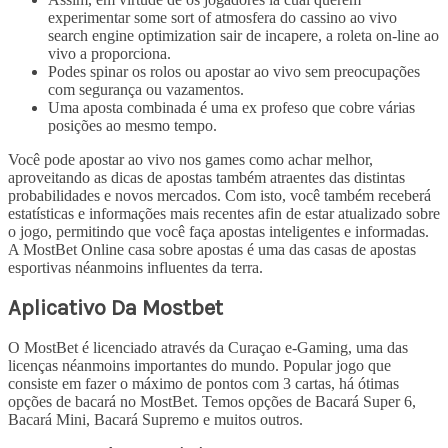
experimentar some sort of atmosfera do cassino ao vivo
search engine optimization sair de incapere, a roleta on-line ao
vivo a proporciona.
Podes spinar os rolos ou apostar ao vivo sem preocupações
com segurança ou vazamentos.
Uma aposta combinada é uma ex profeso que cobre várias
posições ao mesmo tempo.
Você pode apostar ao vivo nos games como achar melhor,
aproveitando as dicas de apostas também atraentes das distintas
probabilidades e novos mercados. Com isto, você também receberá
estatísticas e informações mais recentes afin de estar atualizado sobre
o jogo, permitindo que você faça apostas inteligentes e informadas.
A MostBet Online casa sobre apostas é uma das casas de apostas
esportivas néanmoins influentes da terra.
Aplicativo Da Mostbet
O MostBet é licenciado através da Curaçao e-Gaming, uma das
licenças néanmoins importantes do mundo. Popular jogo que
consiste em fazer o máximo de pontos com 3 cartas, há ótimas
opções de bacará no MostBet. Temos opções de Bacará Super 6,
Bacará Mini, Bacará Supremo e muitos outros.