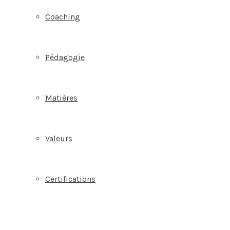
Coaching
Pédagogie
Matières
Valeurs
Certifications