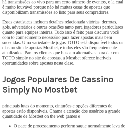
há transmissões ao vivo para um certo número de eventos, o la cual
é muito louvável porque não há muitas casas de apostas que
disponibilizam transmissões ao listo para seus compradores.
Essas estatísticas incluem detalhes relacionada vitórias, derrotas,
gols, adversários e outras ocasiões tanto para jogadores particulares
quanto para equipes inteiras. Tudo isso é feito para discurrir você
com to conhecimento necessário para fazer apostas mais bem
sucedidas. Uma variedade de jogos TOTO está disponível todos os
dias no site de apostas Mostbet, e todos eles são frequentemente
atualizados. Para os clientes que buscam alternativas para dar em
TOTO simply no site de apostas, a Mostbet oferece incríveis
oportunidades sobre apostas nesta clase.
Jogos Populares De Cassino
Simply No Mostbet
principais lutas do momento, cinturões e opções diferentes de
apostas estão disponíveis. Chama a atenção dos usuários a grande
quantidade de Mostbet on the web games e
O pace de processamento perform saque normalmente leva de