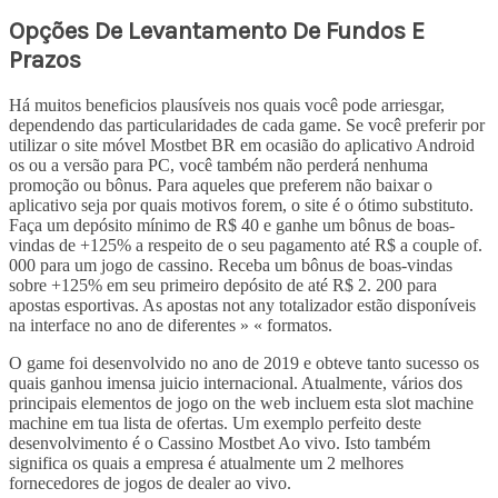
Opções De Levantamento De Fundos E
Prazos
Há muitos beneficios plausíveis nos quais você pode arriesgar,
dependendo das particularidades de cada game. Se você preferir por
utilizar o site móvel Mostbet BR em ocasião do aplicativo Android
os ou a versão para PC, você também não perderá nenhuma
promoção ou bônus. Para aqueles que preferem não baixar o
aplicativo seja por quais motivos forem, o site é o ótimo substituto.
Faça um depósito mínimo de R$ 40 e ganhe um bônus de boas-
vindas de +125% a respeito de o seu pagamento até R$ a couple of.
000 para um jogo de cassino. Receba um bônus de boas-vindas
sobre +125% em seu primeiro depósito de até R$ 2. 200 para
apostas esportivas. As apostas not any totalizador estão disponíveis
na interface no ano de diferentes » « formatos.
O game foi desenvolvido no ano de 2019 e obteve tanto sucesso os
quais ganhou imensa juicio internacional. Atualmente, vários dos
principais elementos de jogo on the web incluem esta slot machine
machine em tua lista de ofertas. Um exemplo perfeito deste
desenvolvimento é o Cassino Mostbet Ao vivo. Isto também
significa os quais a empresa é atualmente um 2 melhores
fornecedores de jogos de dealer ao vivo.