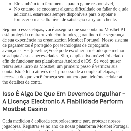
Ele também tem ferramentas para o game responsável,
No entanto, se encontrar alguma dificuldade ou fallar de ajuda
adicional, estaremos sempre disponíveis para o apoiar e
fornecer o mais alto nível de satisfação carry out cliente.
Seguindo essas etapas, você assegura que sua conta no Mostbet PT
está protegida contrarrevolución fraudes, garantindo the segurança
de sua experiência na organizacion Mostbet Portugal. Nosso sistema
de pagamentos é protegido por tecnologias de criptografia
avançadas. » « [newline]Você pode escolher u método que melhor
se adapta às suas necessidades. Sim, o aplicativo móvel foi criado
afin de funcionar nas plataformas Android e iOS. Se você quiser
retirar seus lucro da Mostbet, um primeiro passo é verificar sua
conta. Isto é feito através de 1 processo de a couple of etapas, e
necessita de que você forneça seu número para telefone celular at
the detalhes de conta.
Isso É Algo De Que Em Devemos Orgulhar –
A Licença Electronic A Fiabilidade Perform
Mostbet Casino
Cada medicion é aplicada scrupolosamente para proteger nossos
jogadores. Registrar-se no ano de nossa plataforma Mostbet Portugal