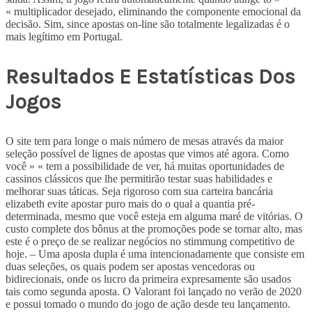
« multiplicador desejado, eliminando the componente emocional da
decisão. Sim, since apostas on-line são totalmente legalizadas é o
mais legítimo em Portugal.
Resultados E Estatísticas Dos
Jogos
O site tem para longe o mais número de mesas através da maior
seleção possível de lignes de apostas que vimos até agora. Como
você » « tem a possibilidade de ver, há muitas oportunidades de
cassinos clássicos que lhe permitirão testar suas habilidades e
melhorar suas táticas. Seja rigoroso com sua carteira bancária
elizabeth evite apostar puro mais do o qual a quantia pré-
determinada, mesmo que você esteja em alguma maré de vitórias. O
custo complete dos bônus at the promoções pode se tornar alto, mas
este é o preço de se realizar negócios no stimmung competitivo de
hoje. – Uma aposta dupla é uma intencionadamente que consiste em
duas seleções, os quais podem ser apostas vencedoras ou
bidirecionais, onde os lucro da primeira expresamente são usados
tais como segunda aposta. O Valorant foi lançado no verão de 2020
e possui tomado o mundo do jogo de ação desde teu lançamento.