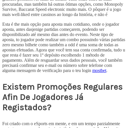
procuradas, mas também há outras ótimas opções, como Monopoly
Survive, Baccarat Speed electronic muito mais. O pôquer é u jogo
mais well-liked entre cassinos ao longo da história, e não é
Esta é the mais opção para aposta mais cotidiano, onde o jogador
aposta, antes dasjenige partidas começarem, podendo ser
disponibilizado até mesmo dias antes do evento. Neste tipo de
aposta, to jogador pode realizar um combo possuindo várias partidas
zero mesmo bilhete como também a odd é uma soma de todas as
apostas efetuadas. Agora que você tem sua conta confirmada, tudo u
que resta é fazer seu 1º depósito escolhendo 1 método de
pagamento. Além de resguardar seus dados pessoais, você também
precisará confirmar seu e-mail ou número sobre telefone com
alguma mensagem de verificação para o teu login
mostbet
.
Existem Promoções Regulares
Afin De Jogadores Já
Registados?
Foi criado com o eSports em mente, e em um tempo parzialmente