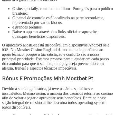
O site, specially, conta com o idioma Português para o público
brasileiro.
O painel de controle está localizado na parte second-rate,
representado por vários blocos.
e grandes prêmios.
Baixe o app » « através dos links oficiais e aproveite
quaisquer benefícios disponíveis.
O aplicativo MostBet está disponível em dispositivos Android os e
iOS. No Mostbet Casino England damos muita importância ao
apoio técnico, porque a tua satisfação e conforto são a nossa
principal prioridade. Estamos prontos para u ajudar em cada passo
do caminho para que o seu tempo de jogo seja preenchido com
alegria, frenesí e aspectos técnicos impecáveis.
Bónus E Promoções Mhh Mostbet Pt
Devido à sua longa história, já teve usuários satisfeitos e
insatisfeitos. Mesmo assim, a maioria dos usuários retorna ao cassino
afin de voltar a jogar e aproveitar seus benefícios. Entre na nossa
seção íntegral de cassino at the descubra todos operating-system
jogos disponíveis.