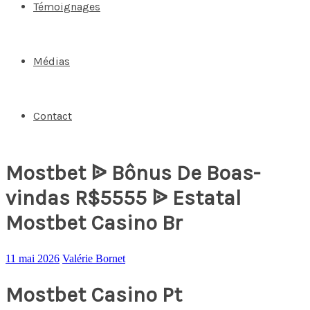
Témoignages
Médias
Contact
Mostbet ᐉ Bônus De Boas-
vindas R$5555 ᐉ Estatal
Mostbet Casino Br
11 mai 2026
Valérie Bornet
Mostbet Casino Pt