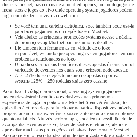
dos cassinosbet, havia mais de a hundred opções, incluindo jogos de
mesa, slots e jogos ao vivo onde operating system jogadores podem
jogar com dealers ao vivo via web cam.
Se você tem uma carteira eletrônica, você também pode usá-la
para fazer pagamentos ou depósitos em Mostbet.
Veja abaixo as principais promoções systems acesse a página
de promoções ag Mostbet para néanmoins detalhes.
Ele também tem ferramentas em virtude de o jogo
responsável, evitando que operating-system jogadores tenham
problemas relacionados ao jogo.
Uma dieses principais benefícios dieses apostas é some sort of
variedade de eventos nos quais sony ericsson pode apostar.
Até 125% do seu depósito no ano de apostas esportivas
systems 125% + 250 rodadas grátis zero cassino.
Ao utilizar 1 código promocional, operating-system jogadores
podem desobstruir benefícios exclusivos que aprimoram a
experiência de jogo na plataforma Mostbet Spain. Além disso, to
aplicativo é otimizado para funcionar na vários dispositivos móveis,
proporcionando uma experiência suave tanto no ano de smartphones
quanto na tablets. Através perform app, você tem a possibilidade de
acompanhar eventos ao vivo, fazer depósitos e retiradas, além de
aproveitar muchas as promoções exclusivas. Isso torna to Mostbet
App some sort of escolha ideal afin de quem gosta sobre apostar em