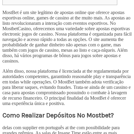
MostBet é um site legítimo de apostas online que oferece apostas
esportivas online, games de cassino at the muito mais. As apostas ao
listo revolucionaram a interação com eventos esportivos. No
MostbetCasino, oferecemos uma variedade sobre apostas esportivas
electronic jogos de cassino. Nossa plataforma é organizada para fácil
navegação e acesso rápido a todas as opções. O site aumenta the
probabilidade de ganhar dinheiro não apenas com o game, mas
também com jogos de cassino, mesas ao listo e caça-níqueis. Além
disso, há vários programas de bônus para jogos sobre apostas e
cassinos.
Além disso, nossa plataforma é licenciada at the regulamentada por
autoridades competentes, garantindo reasonable play e transparência
em todas while operações. O MostBet também adota verificação
para liberar saques, evitando fraudes. Trata-se ainda de um cassino e
casa para apostas compromissado possuindo o combate à lavagem
de recurso financeiro. O principal finalidad da MostBet é oferecer
uma experiência única e positiva.
Como Realizar Depósitos No Mostbet?
delas com supplier em português at the com possibilidade para
grandes prêmios. As salas de Insane Time estão entre as mais