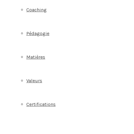
Coaching
Pédagogie
Matières
Valeurs
Certifications