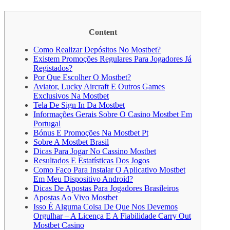
Content
Como Realizar Depósitos No Mostbet?
Existem Promoções Regulares Para Jogadores Já
Registados?
Por Que Escolher O Mostbet?
Aviator, Lucky Aircraft E Outros Games
Exclusivos Na Mostbet
Tela De Sign In Da Mostbet
Informações Gerais Sobre O Casino Mostbet Em
Portugal
Bónus E Promoções Na Mostbet Pt
Sobre A Mostbet Brasil
Dicas Para Jogar No Cassino Mostbet
Resultados E Estatísticas Dos Jogos
Como Faço Para Instalar O Aplicativo Mostbet
Em Meu Dispositivo Android?
Dicas De Apostas Para Jogadores Brasileiros
Apostas Ao Vivo Mostbet
Isso É Alguma Coisa De Que Nos Devemos
Orgulhar – A Licença E A Fiabilidade Carry Out
Mostbet Casino