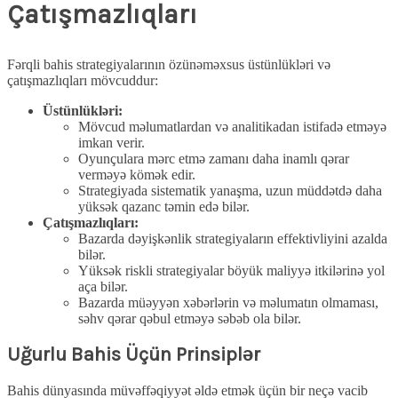
Çatışmazlıqları
Fərqli bahis strategiyalarının özünəməxsus üstünlükləri və
çatışmazlıqları mövcuddur:
Üstünlükləri:
Mövcud məlumatlardan və analitikadan istifadə etməyə
imkan verir.
Oyunçulara mərc etmə zamanı daha inamlı qərar
verməyə kömək edir.
Strategiyada sistematik yanaşma, uzun müddətdə daha
yüksək qazanc təmin edə bilər.
Çatışmazlıqları:
Bazarda dəyişkənlik strategiyaların effektivliyini azalda
bilər.
Yüksək riskli strategiyalar böyük maliyyə itkilərinə yol
aça bilər.
Bazarda müəyyən xəbərlərin və məlumatın olmaması,
səhv qərar qəbul etməyə səbəb ola bilər.
Uğurlu Bahis Üçün Prinsiplər
Bahis dünyasında müvəffəqiyyət əldə etmək üçün bir neçə vacib