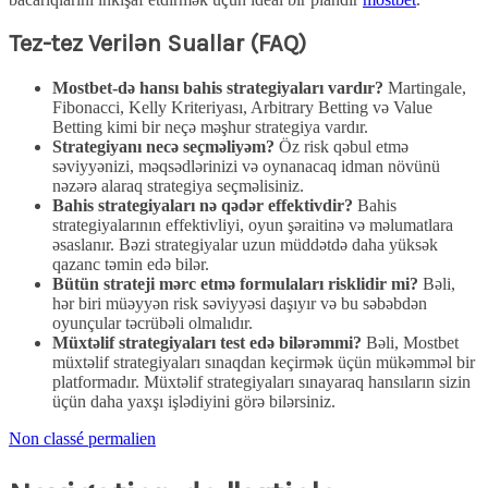
Tez-tez Verilən Suallar (FAQ)
Mostbet-də hansı bahis strategiyaları vardır?
Martingale,
Fibonacci, Kelly Kriteriyası, Arbitrary Betting və Value
Betting kimi bir neçə məşhur strategiya vardır.
Strategiyanı necə seçməliyəm?
Öz risk qəbul etmə
səviyyənizi, məqsədlərinizi və oynanacaq idman növünü
nəzərə alaraq strategiya seçməlisiniz.
Bahis strategiyaları nə qədər effektivdir?
Bahis
strategiyalarının effektivliyi, oyun şəraitinə və məlumatlara
əsaslanır. Bəzi strategiyalar uzun müddətdə daha yüksək
qazanc təmin edə bilər.
Bütün strateji mərc etmə formulaları risklidir mi?
Bəli,
hər biri müəyyən risk səviyyəsi daşıyır və bu səbəbdən
oyunçular təcrübəli olmalıdır.
Müxtəlif strategiyaları test edə bilərəmmi?
Bəli, Mostbet
müxtəlif strategiyaları sınaqdan keçirmək üçün mükəmməl bir
platformadır. Müxtəlif strategiyaları sınayaraq hansıların sizin
üçün daha yaxşı işlədiyini görə bilərsiniz.
Non classé
permalien