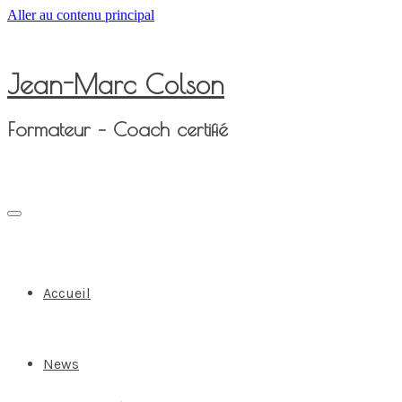
Aller au contenu principal
Jean-Marc Colson
Formateur – Coach certifié
Accueil
News