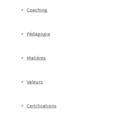
Coaching
Pédagogie
Matières
Valeurs
Certifications