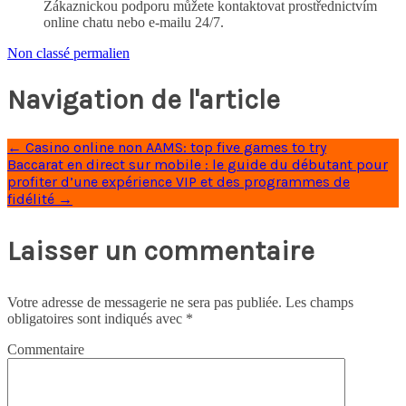
Zákaznickou podporu můžete kontaktovat prostřednictvím
online chatu nebo e-mailu 24/7.
Non classé
permalien
Navigation de l'article
←
Casino online non AAMS: top five games to try
Baccarat en direct sur mobile : le guide du débutant pour
profiter d’une expérience VIP et des programmes de
fidélité
→
Laisser un commentaire
Votre adresse de messagerie ne sera pas publiée.
Les champs
obligatoires sont indiqués avec
*
Commentaire