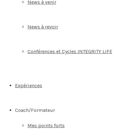
News à venir
News à revoir
Conférences et Cycles INTEGRITY LIFE
Expériences
Coach/Formateur
Mes points forts