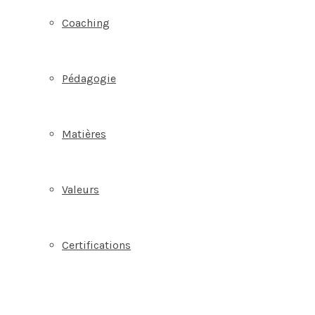
Coaching
Pédagogie
Matières
Valeurs
Certifications