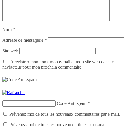
Nom
*
Adresse de messagerie
*
Site web
Enregistrer mon nom, mon e-mail et mon site web dans le
navigateur pour mon prochain commentaire.
Code Anti-spam
*
Prévenez-moi de tous les nouveaux commentaires par e-mail.
Prévenez-moi de tous les nouveaux articles par e-mail.