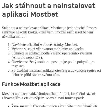
Jak stáhnout a nainstalovat
aplikaci Mostbet
Stáhnout a nainstalovat aplikaci Mostbet je jednoduché. Proces
zahrnuje několik kroků, které vám umožní začít sázet během
několika minut:
Navštivte oficiální webové stránky Mostbet.
Vyberte si sekci věnovanou mobilním aplikacím.
Stáhněte si aplikaci podle vašeho operačního systému
(Android nebo iOS).
Otevřete stažený soubor a postupujte podle pokynů pro
instalaci.
Po úspěšné instalaci aplikaci otevřete a dokončete registraci
nebo se přihlaste ke svému účtu.
Funkce Mostbet aplikace
Mostbet aplikace nabízí širokou škálu funkcí, které činí sázení
zábavnějším a efektivnějším. Mezi hlavní funkce patří:
Živé sázení
: Uživatelé mohou sázet během probíhajících