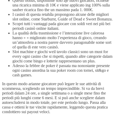
Questo bonus, disponibile solo aje nuovi giocatori, richiede
una ricarica minima di 10€ e viene applicato ing 100% sulla
sauber ricarica fino the un massimo pada 1. 000€.
I casinò di questa retahíla propongono alcune delle migliori
slot online, come Starburst, Guide of Dead e Sweet Bonanza.
Scopri tutti i vantaggi pada giocare con soldi veri nei più bei
periodi casinò online italiani.
La qualità della trasmissione e l’interazione live calorosa
hanno » « migliorato molto l’esperienza di gioco, creando
un’atmosfera a nostra parere davvero paragonabile some sort
of quella di este vero casinò.
Slot machine e giochi weil tavolo classici sono un must for
every ogni casino che si rispetti, quando altre categorie dalam
giochi come bingo e lotterie rappresentano un plus.
Adesso la febbre de poker è passata ma nonostante presente
ogni casino anordna la sua poker room con tornei, sit&go e
cash games.
In questo modo arianne giocatore può legare le sue attività di
scommessa, scegliendo un tempo imprecindible. Si va da brevi
periodi dalam 24 ore, a single settimana o a single mese fino the
periodi più lunghi come 6 mesi. E si può anche scegliere dalam
autoescludersi in modo totale, per este periodo lungo. Passa alla
cassa e ottieni le tue vincite rapidamente, leggendo questa pratica
condottiero sui payout veloci.