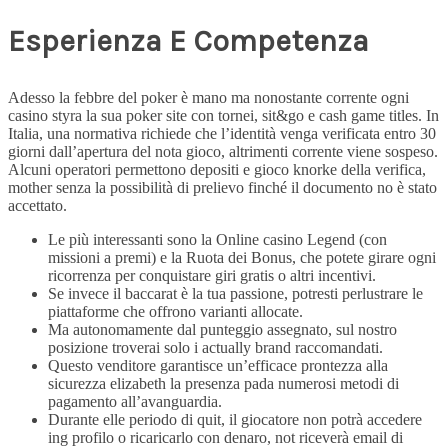
Esperienza E Competenza
Adesso la febbre del poker è mano ma nonostante corrente ogni
casino styra la sua poker site con tornei, sit&go e cash game titles. In
Italia, una normativa richiede che l’identità venga verificata entro 30
giorni dall’apertura del nota gioco, altrimenti corrente viene sospeso.
Alcuni operatori permettono depositi e gioco knorke della verifica,
mother senza la possibilità di prelievo finché il documento no è stato
accettato.
Le più interessanti sono la Online casino Legend (con
missioni a premi) e la Ruota dei Bonus, che potete girare ogni
ricorrenza per conquistare giri gratis o altri incentivi.
Se invece il baccarat è la tua passione, potresti perlustrare le
piattaforme che offrono varianti allocate.
Ma autonomamente dal punteggio assegnato, sul nostro
posizione troverai solo i actually brand raccomandati.
Questo venditore garantisce un’efficace prontezza alla
sicurezza elizabeth la presenza pada numerosi metodi di
pagamento all’avanguardia.
Durante elle periodo di quit, il giocatore non potrà accedere
ing profilo o ricaricarlo con denaro, not riceverà email di