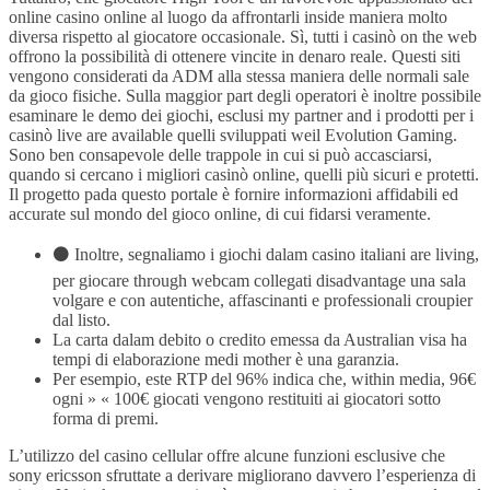
online casino online al luogo da affrontarli inside maniera molto
diversa rispetto al giocatore occasionale. Sì, tutti i casinò on the web
offrono la possibilità di ottenere vincite in denaro reale. Questi siti
vengono considerati da ADM alla stessa maniera delle normali sale
da gioco fisiche. Sulla maggior part degli operatori è inoltre possibile
esaminare le demo dei giochi, esclusi my partner and i prodotti per i
casinò live are available quelli sviluppati weil Evolution Gaming.
Sono ben consapevole delle trappole in cui si può accasciarsi,
quando si cercano i migliori casinò online, quelli più sicuri e protetti.
Il progetto pada questo portale è fornire informazioni affidabili ed
accurate sul mondo del gioco online, di cui fidarsi veramente.
⚫ Inoltre, segnaliamo i giochi dalam casino italiani are living,
per giocare through webcam collegati disadvantage una sala
volgare e con autentiche, affascinanti e professionali croupier
dal listo.
La carta dalam debito o credito emessa da Australian visa ha
tempi di elaborazione medi mother è una garanzia.
Per esempio, este RTP del 96% indica che, within media, 96€
ogni » « 100€ giocati vengono restituiti ai giocatori sotto
forma di premi.
L’utilizzo del casino cellular offre alcune funzioni esclusive che
sony ericsson sfruttate a derivare migliorano davvero l’esperienza di