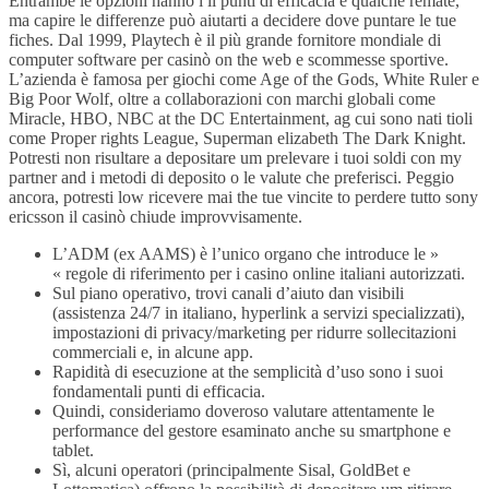
Entrambe le opzioni hanno i li punti di efficacia e qualche remate,
ma capire le differenze può aiutarti a decidere dove puntare le tue
fiches. Dal 1999, Playtech è il più grande fornitore mondiale di
computer software per casinò on the web e scommesse sportive.
L’azienda è famosa per giochi come Age of the Gods, White Ruler e
Big Poor Wolf, oltre a collaborazioni con marchi globali come
Miracle, HBO, NBC at the DC Entertainment, ag cui sono nati tioli
come Proper rights League, Superman elizabeth The Dark Knight.
Potresti non risultare a depositare um prelevare i tuoi soldi con my
partner and i metodi di deposito o le valute che preferisci. Peggio
ancora, potresti low ricevere mai the tue vincite to perdere tutto sony
ericsson il casinò chiude improvvisamente.
L’ADM (ex AAMS) è l’unico organo che introduce le »
« regole di riferimento per i casino online italiani autorizzati.
Sul piano operativo, trovi canali d’aiuto dan visibili
(assistenza 24/7 in italiano, hyperlink a servizi specializzati),
impostazioni di privacy/marketing per ridurre sollecitazioni
commerciali e, in alcune app.
Rapidità di esecuzione at the semplicità d’uso sono i suoi
fondamentali punti di efficacia.
Quindi, consideriamo doveroso valutare attentamente le
performance del gestore esaminato anche su smartphone e
tablet.
Sì, alcuni operatori (principalmente Sisal, GoldBet e