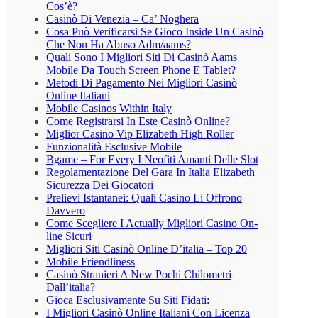
Cos’è?
Casinò Di Venezia – Ca’ Noghera
Cosa Può Verificarsi Se Gioco Inside Un Casinò
Che Non Ha Abuso Adm/aams?
Quali Sono I Migliori Siti Di Casinò Aams
Mobile Da Touch Screen Phone E Tablet?
Metodi Di Pagamento Nei Migliori Casinò
Online Italiani
Mobile Casinos Within Italy
Come Registrarsi In Este Casinò Online?
Miglior Casino Vip Elizabeth High Roller
Funzionalità Esclusive Mobile
Bgame – For Every I Neofiti Amanti Delle Slot
Regolamentazione Del Gara In Italia Elizabeth
Sicurezza Dei Giocatori
Prelievi Istantanei: Quali Casino Li Offrono
Davvero
Come Scegliere I Actually Migliori Casino On-
line Sicuri
Migliori Siti Casinò Online D’italia – Top 20
Mobile Friendliness
Casinò Stranieri A New Pochi Chilometri
Dall’italia?
Gioca Esclusivamente Su Siti Fidati:
I Migliori Casinò Online Italiani Con Licenza