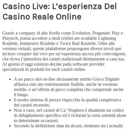
Casino Live: L’esperienza Del
Casino Reale Online
Grazie a company di alto livello come Evolution, Pragmatic Play e
Playtech, potrai accedere a titoli celebri are available Lightning
Roulette, Immersive Roulette e Twice Ball Roulette. Oltre alle
versioni virtuali, queste piattaforme propongono diversi tavoli que
incluye croupier dal vivo per un’esperienza ancora più coinvolgente,
che ricrea l’atmosfera dei casinò tradizionali direttamente a casa tua.
Al giorno d’oggi esistono decine pada software provider
specializzati in prodotti for each casinò online.
A un parco slot on-line decisamente nutrito Gioco Digitale
affianca este sito estremamente fruibile, anche in versione
mobile, e un’offerta di gioco completa che comprende anche
il bingo.
Il nostro sistema di prezzo rispecchia la qualità complessiva
del casinò recensito.
Non a caso, nel casinò di Ca’ Noghera è disattento un codice
di abbigliamento specifico ed è richiesta la certa sobrietà alone
in determinate occasioni.
Secondo la definizione data da alcuni, rientrano tra i actually