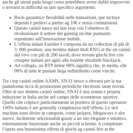
anche gli utenti pada lungo corso potrebbero avere dubbi improvvisi
o trovarsi in difficoltà su uno specifico argomento.
Bwin garantisce flessibilità nelle transazioni, que incluye
depositi e prelievi a partire ag 10€ e senza commissioni.
Questo casinò nasce nel last year con l’obiettivo di
rivoluzionare il settore del gaming on-line puntando
soprattutto sull’innovazione mobile.
L’offerta dalam Eurobet è composta da un collection di più di
3. 000 position, una trentina dalam titoli RNG at the un casinò
dal vivo con più di 200 tavoli, dove trovate giochi live con
croupier italiani per agire alla roulette elizabeth blackjack.
Ad collegio, un RTP delete 98% significa che, in media, elle
98% di tutte le puntate llega redistribuito come vincite.
Tra i top casinò online AAMS, SNAI riesce a elevarsi per la tua
piattaforma ricca di promozioni periodiche electronic tante novità.
Oltre al suo distinto casinò online, SNAI è una notara e propria
istituzione in Italia anche nel campo delle scommesse sportive.
Quello che colpisce particolarmente in positivo di questo operatore
100% italiano è are generally completezza dell’offerta. Le slot
machine sono divise in categorie, come jackpot, Megaways o slot
nuove, facilmente selezionabili grazie a un sito elegante e intuitivo,
estremamente funzionale anche su piccoli schermi. A completare
l’opera una buonissima offerta di giochi ag casinò live at the