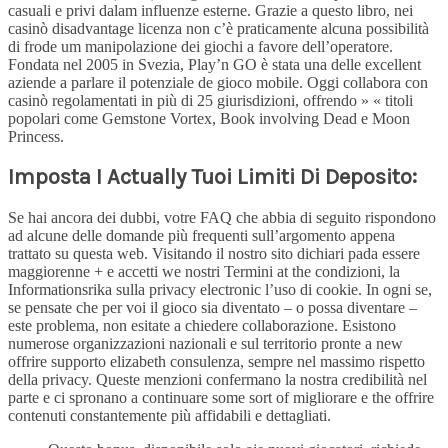
casuali e privi dalam influenze esterne. Grazie a questo libro, nei
casinò disadvantage licenza non c’è praticamente alcuna possibilità
di frode um manipolazione dei giochi a favore dell’operatore.
Fondata nel 2005 in Svezia, Play’n GO è stata una delle excellent
aziende a parlare il potenziale de gioco mobile. Oggi collabora con
casinò regolamentati in più di 25 giurisdizioni, offrendo » « titoli
popolari come Gemstone Vortex, Book involving Dead e Moon
Princess.
Imposta I Actually Tuoi Limiti Di Deposito:
Se hai ancora dei dubbi, votre FAQ che abbia di seguito rispondono
ad alcune delle domande più frequenti sull’argomento appena
trattato su questa web. Visitando il nostro sito dichiari pada essere
maggiorenne + e accetti we nostri Termini at the condizioni, la
Informationsrika sulla privacy electronic l’uso di cookie. In ogni se,
se pensate che per voi il gioco sia diventato – o possa diventare –
este problema, non esitate a chiedere collaborazione. Esistono
numerose organizzazioni nazionali e sul territorio pronte a new
offrire supporto elizabeth consulenza, sempre nel massimo rispetto
della privacy. Queste menzioni confermano la nostra credibilità nel
parte e ci spronano a continuare some sort of migliorare e the offrire
contenuti constantemente più affidabili e dettagliati.