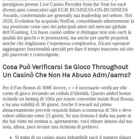
prestigioso premio Live Casino Provider from the Year for each
diversi anni consecutivi agli EGR BUSINESS-ON-BUSINESS
Awards, confermando are generally sua leadership nel settore. Nel
2020, Evolution ha acquisito NetEnt, consolidando ulteriormente la
sua posizione come uno dei principali attori nel mercato globale
dell’iGaming. Un buon casinò online si distingue non solo each la
qualità dei giochi o le promozioni, ma anche per quelle proprietà
uniche che migliorano l’esperienza complessiva. Alcuni operatori
aggiungono funzionalità speciali per dare il tempo trascorso sul sito
più piacevole e coinvolgente.
Cosa Può Verificarsi Se Gioco Throughout
Un Casinò Che Non Ha Abuso Adm/aams?
Per il Fun Bonus di 300€ invece, » « è necessario verificare elle
conto di gioco inviando un cedula d’identità. Questo added bonus
richiede un betting di 100x per essere convertito inside Real Bonus,
e ha una validità di 30 giorni. Anche il reward sul primo
almacenamiento prevede requisiti dalam scommessa di 50x e deve
valere utilizzato entro 25 giorni. Se una fortuna è dalla tua parte at
the hai vinto mi somma o, apertamente, vuoi ritirare denaro dal tuo
nota, allora, puoi inviare una richiesta di prelievo.
Si tratta di un casino quasi imbattibile each il numero dalam