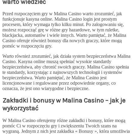
warto wiedzieć
Przed rozpoczęciem gry w Malina Casino warto zrozumieć, jak
funkcjonuje kasyna online. Malina Casino login jest prostym
procesem, który wymaga tylko kilku minut. Po zalogowaniu się,
możesz rozpocząć grę w różne gry hazardowe, w tym ruletke,
blackjacka, automatów i wiele innych. Warto pamiętać, że Malina
Casino oferuje również bonusy dla nowych graczy, które mogą
pomóc w rozpoczęciu gry.
Warto również zrozumieć, jak działa system bezpieczeństwa Malina
Casino. Kasyna online muszą spełniać wysokie standardy
bezpieczeństwa, aby chronić swoich graczy. Malina Casino spełnia
te standardy, korzystając z najnowszych technologii i systemów
bezpieczeństwa. Warto pamiętać, że Malina Casino jest
licencjonowane i regulowane przez odpowiednie organy, co
oznacza, że jest ono wiarygodne i bezpieczne.
Zakładki i bonusy w Malina Casino – jak je
wykorzystać
W Malina Casino oferujemy różne zakładki i bonusy, które mogą
pomóc Ci w rozpoczęciu gry i zwiększeniu Twoich szans na
wygraną. Jednym z nich jest zakładka « Bonusy », która umożliwia