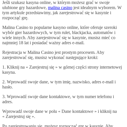
Jeśli szukasz kasyna online, w którym możesz grać w swoje
ulubione gry hazardowe,
malina casino
jest idealnym wyborem. W
tym artykule przedstawimy, jak zarejestrować się w kasynie i
rozpocząć grę.
Malina Casino to popularne kasyno online, które oferuje szeroki
wybór gier hazardowych, w tym rulet, blackjacka, automatów i
wiele innych. Aby zarejestrować się w kasynie, musisz mieć co
najmniej 18 lat i posiadać ważny adres e-mail.
Rejestracja w Malina Casino jest prostym procesem. Aby
zarejestrować się, musisz wykonać następujące kroki:
1. Kliknij na « Zarejestruj się » w górnej części strony internetowej
kasyna.
2. Wprowadź swoje dane, w tym imię, nazwisko, adres e-mail i
hasło.
3. Wprowadź swoje dane kontaktowe, w tym numer telefonu i
adres.
Wprowadź swoje dane w polu « Dane kontaktowe » i kliknij na
« Zarejestruj się ».
Po zarejestrowaniu się, możesz rozpocząć grę w kasynie. Aby