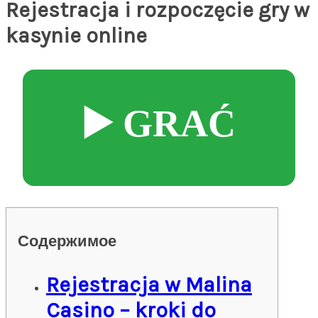
Rejestracja i rozpoczęcie gry w
kasynie online
▶️ GRAĆ
Содержимое
Rejestracja w Malina
Casino – kroki do