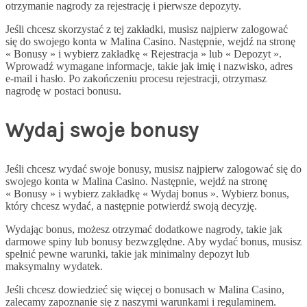
otrzymanie nagrody za rejestrację i pierwsze depozyty.
Jeśli chcesz skorzystać z tej zakładki, musisz najpierw zalogować
się do swojego konta w Malina Casino. Następnie, wejdź na stronę
« Bonusy » i wybierz zakładkę « Rejestracja » lub « Depozyt ».
Wprowadź wymagane informacje, takie jak imię i nazwisko, adres
e-mail i hasło. Po zakończeniu procesu rejestracji, otrzymasz
nagrodę w postaci bonusu.
Wydaj swoje bonusy
Jeśli chcesz wydać swoje bonusy, musisz najpierw zalogować się do
swojego konta w Malina Casino. Następnie, wejdź na stronę
« Bonusy » i wybierz zakładkę « Wydaj bonus ». Wybierz bonus,
który chcesz wydać, a następnie potwierdź swoją decyzję.
Wydając bonus, możesz otrzymać dodatkowe nagrody, takie jak
darmowe spiny lub bonusy bezwzględne. Aby wydać bonus, musisz
spełnić pewne warunki, takie jak minimalny depozyt lub
maksymalny wydatek.
Jeśli chcesz dowiedzieć się więcej o bonusach w Malina Casino,
zalecamy zapoznanie się z naszymi warunkami i regulaminem.