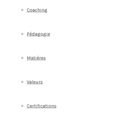
Coaching
Pédagogie
Matières
Valeurs
Certifications