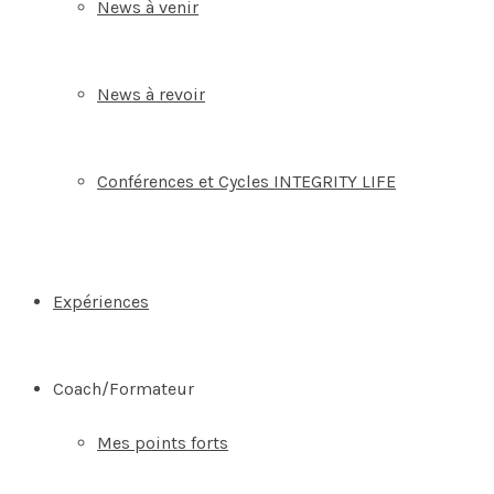
News à venir
News à revoir
Conférences et Cycles INTEGRITY LIFE
Expériences
Coach/Formateur
Mes points forts