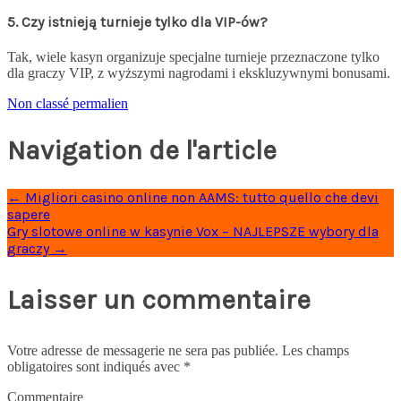
5. Czy istnieją turnieje tylko dla VIP-ów?
Tak, wiele kasyn organizuje specjalne turnieje przeznaczone tylko
dla graczy VIP, z wyższymi nagrodami i ekskluzywnymi bonusami.
Non classé
permalien
Navigation de l'article
←
Migliori casino online non AAMS: tutto quello che devi
sapere
Gry slotowe online w kasynie Vox – NAJLEPSZE wybory dla
graczy
→
Laisser un commentaire
Votre adresse de messagerie ne sera pas publiée.
Les champs
obligatoires sont indiqués avec
*
Commentaire