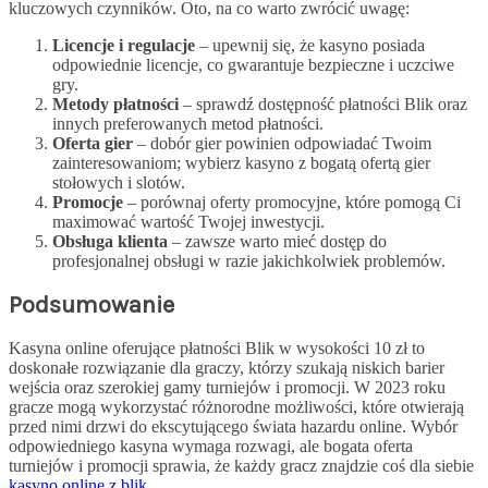
kluczowych czynników. Oto, na co warto zwrócić uwagę:
Licencje i regulacje
– upewnij się, że kasyno posiada
odpowiednie licencje, co gwarantuje bezpieczne i uczciwe
gry.
Metody płatności
– sprawdź dostępność płatności Blik oraz
innych preferowanych metod płatności.
Oferta gier
– dobór gier powinien odpowiadać Twoim
zainteresowaniom; wybierz kasyno z bogatą ofertą gier
stołowych i slotów.
Promocje
– porównaj oferty promocyjne, które pomogą Ci
maximować wartość Twojej inwestycji.
Obsługa klienta
– zawsze warto mieć dostęp do
profesjonalnej obsługi w razie jakichkolwiek problemów.
Podsumowanie
Kasyna online oferujące płatności Blik w wysokości 10 zł to
doskonałe rozwiązanie dla graczy, którzy szukają niskich barier
wejścia oraz szerokiej gamy turniejów i promocji. W 2023 roku
gracze mogą wykorzystać różnorodne możliwości, które otwierają
przed nimi drzwi do ekscytującego świata hazardu online. Wybór
odpowiedniego kasyna wymaga rozwagi, ale bogata oferta
turniejów i promocji sprawia, że każdy gracz znajdzie coś dla siebie
kasyno online z blik
.