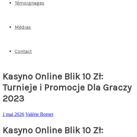
Témoignages
Médias
Contact
Kasyno Online Blik 10 Zł:
Turnieje i Promocje Dla Graczy
2023
1 mai 2026
Valérie Bornet
Kasyno Online Blik 10 Zł: