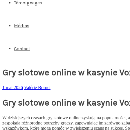
Témoignages
Médias
Contact
Gry slotowe online w kasynie V
1 mai 2026
Valérie Bornet
Gry slotowe online w kasynie V
W dzisiejszych czasach gry slotowe online zyskują na popularności,
zaspokaja różnorodne potrzeby graczy, zapewniając im zarówno zaba
wskazówkom, które mogą pomóc w zwiększeniu szans na sukces. Spra