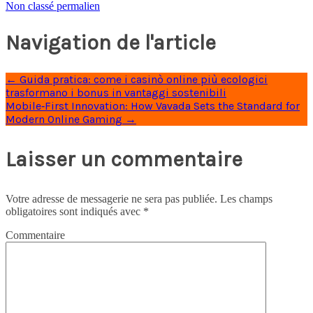
Non classé
permalien
Navigation de l'article
←
Guida pratica: come i casinò online più ecologici
trasformano i bonus in vantaggi sostenibili
Mobile‑First Innovation: How Vavada Sets the Standard for
Modern Online Gaming
→
Laisser un commentaire
Votre adresse de messagerie ne sera pas publiée.
Les champs
obligatoires sont indiqués avec
*
Commentaire