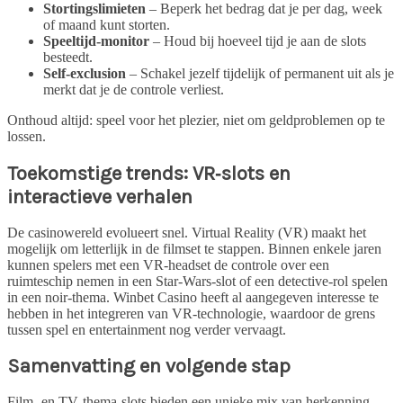
Stortingslimieten
– Beperk het bedrag dat je per dag, week
of maand kunt storten.
Speeltijd‑monitor
– Houd bij hoeveel tijd je aan de slots
besteedt.
Self‑exclusion
– Schakel jezelf tijdelijk of permanent uit als je
merkt dat je de controle verliest.
Onthoud altijd: speel voor het plezier, niet om geldproblemen op te
lossen.
Toekomstige trends: VR‑slots en
interactieve verhalen
De casinowereld evolueert snel. Virtual Reality (VR) maakt het
mogelijk om letterlijk in de filmset te stappen. Binnen enkele jaren
kunnen spelers met een VR‑headset de controle over een
ruimteschip nemen in een Star‑Wars‑slot of een detective‑rol spelen
in een noir‑thema. Winbet Casino heeft al aangegeven interesse te
hebben in het integreren van VR‑technologie, waardoor de grens
tussen spel en entertainment nog verder vervaagt.
Samenvatting en volgende stap
Film‑ en TV‑thema‑slots bieden een unieke mix van herkenning,