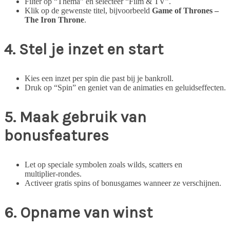
Filter op “Thema” en selecteer “Film & TV”.
Klik op de gewenste titel, bijvoorbeeld
Game of Thrones –
The Iron Throne
.
4. Stel je inzet en start
Kies een inzet per spin die past bij je bankroll.
Druk op “Spin” en geniet van de animaties en geluidseffecten.
5. Maak gebruik van
bonusfeatures
Let op speciale symbolen zoals wilds, scatters en
multiplier‑rondes.
Activeer gratis spins of bonusgames wanneer ze verschijnen.
6. Opname van winst