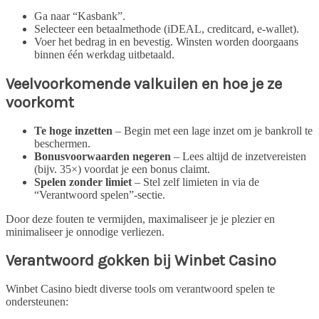
Ga naar “Kasbank”.
Selecteer een betaalmethode (iDEAL, creditcard, e‑wallet).
Voer het bedrag in en bevestig. Winsten worden doorgaans
binnen één werkdag uitbetaald.
Veelvoorkomende valkuilen en hoe je ze
voorkomt
Te hoge inzetten
– Begin met een lage inzet om je bankroll te
beschermen.
Bonusvoorwaarden negeren
– Lees altijd de inzetvereisten
(bijv. 35×) voordat je een bonus claimt.
Spelen zonder limiet
– Stel zelf limieten in via de
“Verantwoord spelen”‑sectie.
Door deze fouten te vermijden, maximaliseer je je plezier en
minimaliseer je onnodige verliezen.
Verantwoord gokken bij Winbet Casino
Winbet Casino biedt diverse tools om verantwoord spelen te
ondersteunen: