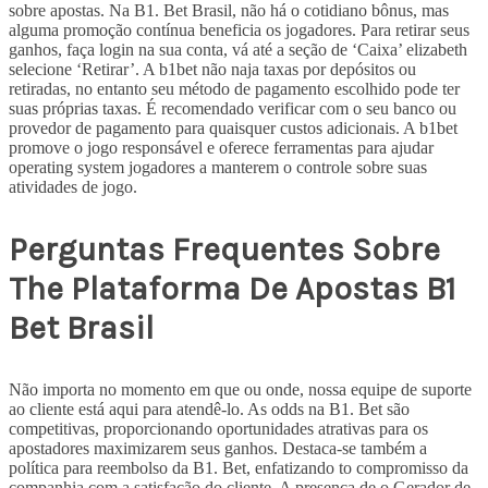
sobre apostas. Na B1. Bet Brasil, não há o cotidiano bônus, mas
alguma promoção contínua beneficia os jogadores. Para retirar seus
ganhos, faça login na sua conta, vá até a seção de ‘Caixa’ elizabeth
selecione ‘Retirar’. A b1bet não naja taxas por depósitos ou
retiradas, no entanto seu método de pagamento escolhido pode ter
suas próprias taxas. É recomendado verificar com o seu banco ou
provedor de pagamento para quaisquer custos adicionais. A b1bet
promove o jogo responsável e oferece ferramentas para ajudar
operating system jogadores a manterem o controle sobre suas
atividades de jogo.
Perguntas Frequentes Sobre
The Plataforma De Apostas B1
Bet Brasil
Não importa no momento em que ou onde, nossa equipe de suporte
ao cliente está aqui para atendê-lo. As odds na B1. Bet são
competitivas, proporcionando oportunidades atrativas para os
apostadores maximizarem seus ganhos. Destaca-se também a
política para reembolso da B1. Bet, enfatizando to compromisso da
companhia com a satisfação do cliente. A presença de o Gerador de