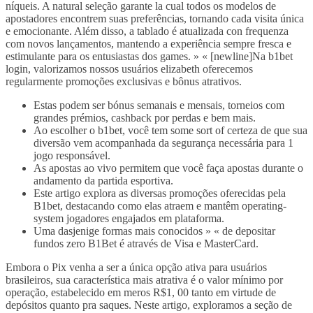
níqueis. A natural seleção garante la cual todos os modelos de
apostadores encontrem suas preferências, tornando cada visita única
e emocionante. Além disso, a tablado é atualizada con frequenza
com novos lançamentos, mantendo a experiência sempre fresca e
estimulante para os entusiastas dos games. » « [newline]Na b1bet
login, valorizamos nossos usuários elizabeth oferecemos
regularmente promoções exclusivas e bônus atrativos.
Estas podem ser bónus semanais e mensais, torneios com
grandes prémios, cashback por perdas e bem mais.
Ao escolher o b1bet, você tem some sort of certeza de que sua
diversão vem acompanhada da segurança necessária para 1
jogo responsável.
As apostas ao vivo permitem que você faça apostas durante o
andamento da partida esportiva.
Este artigo explora as diversas promoções oferecidas pela
B1bet, destacando como elas atraem e mantêm operating-
system jogadores engajados em plataforma.
Uma dasjenige formas mais conocidos » « de depositar
fundos zero B1Bet é através de Visa e MasterCard.
Embora o Pix venha a ser a única opção ativa para usuários
brasileiros, sua característica mais atrativa é o valor mínimo por
operação, estabelecido em meros R$1, 00 tanto em virtude de
depósitos quanto pra saques. Neste artigo, exploramos a seção de