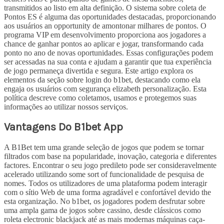
transmitidos ao listo em alta definição. O sistema sobre coleta de
Pontos ES é alguma das oportunidades destacadas, proporcionando
aos usuários an opportunity de amontonar milhares de pontos. O
programa VIP em desenvolvimento proporciona aos jogadores a
chance de ganhar pontos ao aplicar e jogar, transformando cada
ponto no ano de novas oportunidades. Essas configurações podem
ser acessadas na sua conta e ajudam a garantir que tua experiência
de jogo permaneça divertida e segura. Este artigo explora os
elementos da seção sobre login do b1bet, destacando como ela
engaja os usuários com segurança elizabeth personalização. Esta
política descreve como coletamos, usamos e protegemos suas
informações ao utilizar nossos serviços.
Vantagens Do B1bet App
A B1Bet tem uma grande seleção de jogos que podem se tornar
filtrados com base na popularidade, inovação, categoria e diferentes
factores. Encontrar o seu jogo predileto pode ser consideravelmente
acelerado utilizando some sort of funcionalidade de pesquisa de
nomes. Todos os utilizadores de uma plataforma podem interagir
com o sítio Web de uma forma agradável e confortável devido the
esta organização. No b1bet, os jogadores podem desfrutar sobre
uma ampla gama de jogos sobre cassino, desde clássicos como
roleta electronic blackjack até as mais modernas máquinas caça-