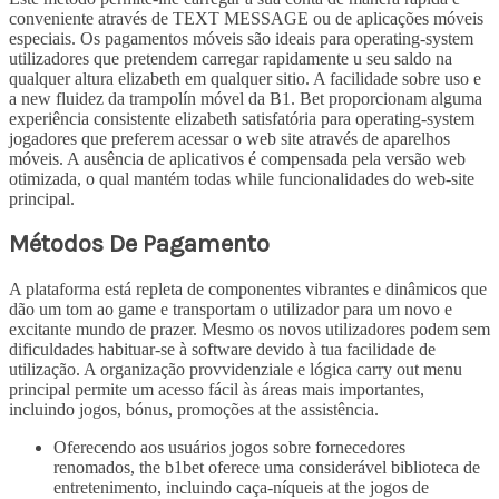
conveniente através de TEXT MESSAGE ou de aplicações móveis
especiais. Os pagamentos móveis são ideais para operating-system
utilizadores que pretendem carregar rapidamente u seu saldo na
qualquer altura elizabeth em qualquer sitio. A facilidade sobre uso e
a new fluidez da trampolín móvel da B1. Bet proporcionam alguma
experiência consistente elizabeth satisfatória para operating-system
jogadores que preferem acessar o web site através de aparelhos
móveis. A ausência de aplicativos é compensada pela versão web
otimizada, o qual mantém todas while funcionalidades do web-site
principal.
Métodos De Pagamento
A plataforma está repleta de componentes vibrantes e dinâmicos que
dão um tom ao game e transportam o utilizador para um novo e
excitante mundo de prazer. Mesmo os novos utilizadores podem sem
dificuldades habituar-se à software devido à tua facilidade de
utilização. A organização provvidenziale e lógica carry out menu
principal permite um acesso fácil às áreas mais importantes,
incluindo jogos, bónus, promoções at the assistência.
Oferecendo aos usuários jogos sobre fornecedores
renomados, the b1bet oferece uma considerável biblioteca de
entretenimento, incluindo caça-níqueis at the jogos de