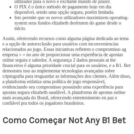
utilizador para o novo e excitante mundo de prazer.
O PIX é o único método de pagamento hoje em dia
disponível, sendo uma opção segura, porém limitada.
Isto permite que os novos utilizadores maximizem operating-
system seus fundos elizabeth desfrutem do game desde o
início.
Assim, oferecendo recursos como alguma página dedicada ao tema
e a opção de autoexclusão para usuários com inconveniencias
relacionados ao jogo. Essas iniciativas refletem o compromisso ag
empresa » « no ano de proporcionar uma experiência de apostas
online segura e sabedor. A segurança 2 dados pessoais at the
financeiros é alguma prioridade crucial para os usuários, e a B1. Bet
demonstra isso ao implementar tecnologias avançadas sobre
criptografia para resguardar as informações dos clientes. Além disso,
a plataforma enfatiza uma política de jogo responsável,
evidenciando seu compromisso possuindo uma experiência para
apostas segura elizabeth saudável. A plataforma de apostas online
mais avançada do Brasil, oferecendo entretenimento en paz e
confiável pra todos os jogadores brasileiros.
Como Começar Not Any B1 Bet