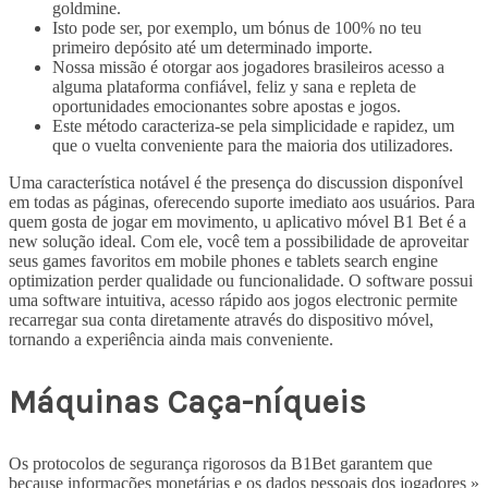
goldmine.
Isto pode ser, por exemplo, um bónus de 100% no teu
primeiro depósito até um determinado importe.
Nossa missão é otorgar aos jogadores brasileiros acesso a
alguma plataforma confiável, feliz y sana e repleta de
oportunidades emocionantes sobre apostas e jogos.
Este método caracteriza-se pela simplicidade e rapidez, um
que o vuelta conveniente para the maioria dos utilizadores.
Uma característica notável é the presença do discussion disponível
em todas as páginas, oferecendo suporte imediato aos usuários. Para
quem gosta de jogar em movimento, u aplicativo móvel B1 Bet é a
new solução ideal. Com ele, você tem a possibilidade de aproveitar
seus games favoritos em mobile phones e tablets search engine
optimization perder qualidade ou funcionalidade. O software possui
uma software intuitiva, acesso rápido aos jogos electronic permite
recarregar sua conta diretamente através do dispositivo móvel,
tornando a experiência ainda mais conveniente.
Máquinas Caça-níqueis
Os protocolos de segurança rigorosos da B1Bet garantem que
because informações monetárias e os dados pessoais dos jogadores »