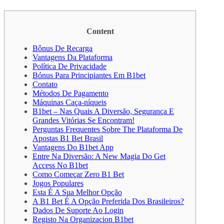
Content
Bônus De Recarga
Vantagens Da Plataforma
Política De Privacidade
Bónus Para Principiantes Em B1bet
Contato
Métodos De Pagamento
Máquinas Caça-níqueis
B1bet – Nas Quais A Diversão, Segurança E
Grandes Vitórias Se Encontram!
Perguntas Frequentes Sobre The Plataforma De
Apostas B1 Bet Brasil
Vantagens Do B1bet App
Entre Na Diversão: A New Magia Do Get
Access No B1bet
Como Começar Zero B1 Bet
Jogos Populares
Esta É A Sua Melhor Opção
A B1 Bet É A Opção Preferida Dos Brasileiros?
Dados De Suporte Ao Login
Registo Na Organizacion B1bet