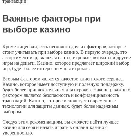
транзакций.
Важные факторы при
выборе казино
Кроме лицензии, есть несколько других факторов, которые
стоит учитывать при выборе казино. В первую очередь, это
ассортимент игр, включая слоты, игровые автоматы и другие
игры на деньги. Казино, которое предлагает широкий выбор
игр, будет более интересным для игроков.
Вторым фактором является качество клиентского сервиса.
Казино, которое имеет доступную и полезную поддержку,
будет более привлекательным для игроков. Наконец, важным
фактором является безопасность и конфиденциальность
транзакций. Казино, которое использует современные
технологии для защиты данных, будет более надежным
выбором.
Следуя этим рекомендациям, вы сможете найти лучшее
казино для себя и начать играть в онлайн-казино с
уверенностью.