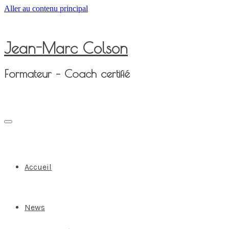
Aller au contenu principal
Jean-Marc Colson
Formateur – Coach certifié
Accueil
News