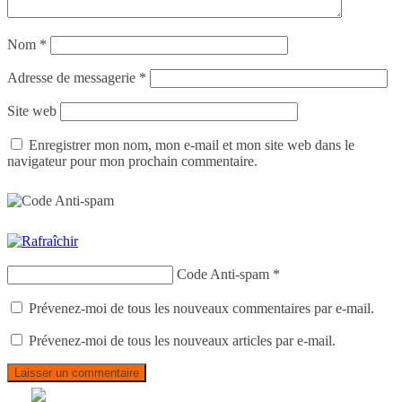
Nom
*
Adresse de messagerie
*
Site web
Enregistrer mon nom, mon e-mail et mon site web dans le
navigateur pour mon prochain commentaire.
Code Anti-spam
*
Prévenez-moi de tous les nouveaux commentaires par e-mail.
Prévenez-moi de tous les nouveaux articles par e-mail.