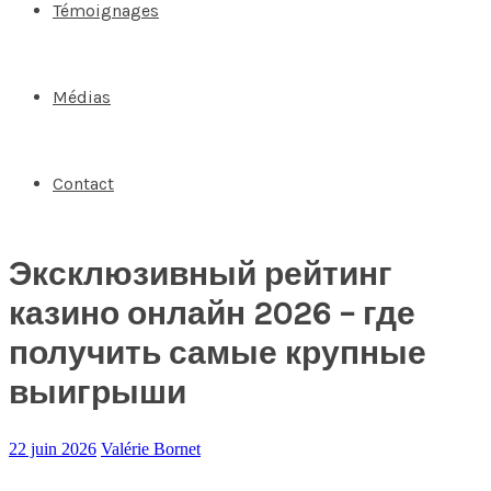
Témoignages
Médias
Contact
Эксклюзивный рейтинг
казино онлайн 2026 – где
получить самые крупные
выигрыши
22 juin 2026
Valérie Bornet