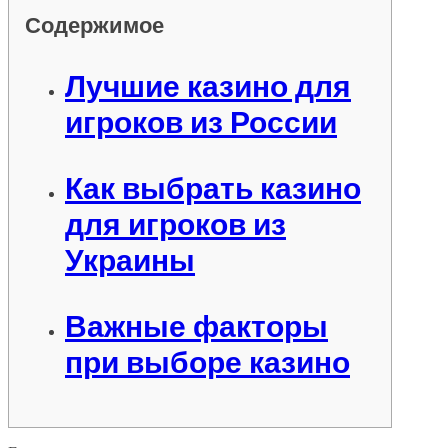
Содержимое
Лучшие казино для
игроков из России
Как выбрать казино
для игроков из
Украины
Важные факторы
при выборе казино