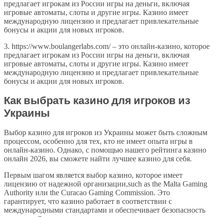
предлагает игрокам из России игры на деньги, включая
игровые автоматы, слоты и другие игры. Казино имеет
международную лицензию и предлагает привлекательные
бонусы и акции для новых игроков.
3. https://www.boulangerlabs.com/ – это онлайн-казино, которое
предлагает игрокам из России игры на деньги, включая
игровые автоматы, слоты и другие игры. Казино имеет
международную лицензию и предлагает привлекательные
бонусы и акции для новых игроков.
Как выбрать казино для игроков из
Украины
Выбор казино для игроков из Украины может быть сложным
процессом, особенно для тех, кто не имеет опыта игры в
онлайн-казино. Однако, с помощью нашего рейтинга казино
онлайн 2026, вы сможете найти лучшее казино для себя.
Первым шагом является выбор казино, которое имеет
лицензию от надежной организации,such as the Malta Gaming
Authority или the Curacao Gaming Commission. Это
гарантирует, что казино работает в соответствии с
международными стандартами и обеспечивает безопасность