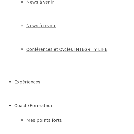
News à venir
News à revoir
Conférences et Cycles INTEGRITY LIFE
Expériences
Coach/Formateur
Mes points forts