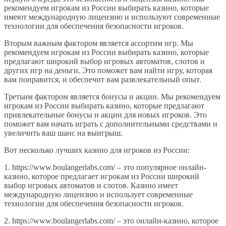
рекомендуем игрокам из России выбирать казино, которые
имеют международную лицензию и используют современные
технологии для обеспечения безопасности игроков.
Вторым важным фактором является ассортим игр. Мы
рекомендуем игрокам из России выбирать казино, которые
предлагают широкий выбор игровых автоматов, слотов и
других игр на деньги. Это поможет вам найти игру, которая
вам понравится, и обеспечит вам развлекательный опыт.
Третьим фактором является бонусы и акции. Мы рекомендуем
игрокам из России выбирать казино, которые предлагают
привлекательные бонусы и акции для новых игроков. Это
поможет вам начать играть с дополнительными средствами и
увеличить ваш шанс на выигрыш.
Вот несколько лучших казино для игроков из России:
1. https://www.boulangerlabs.com/ – это популярное онлайн-
казино, которое предлагает игрокам из России широкий
выбор игровых автоматов и слотов. Казино имеет
международную лицензию и использует современные
технологии для обеспечения безопасности игроков.
2. https://www.boulangerlabs.com/ – это онлайн-казино, которое