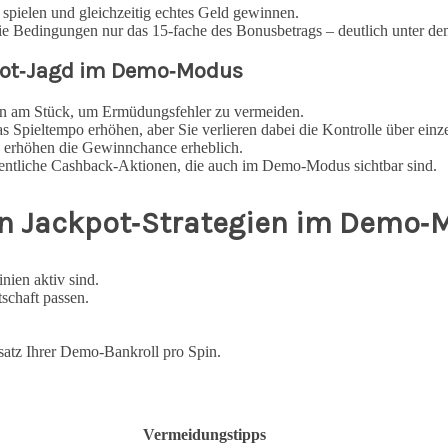
spielen und gleichzeitig echtes Geld gewinnen.
ie Bedingungen nur das 15‑fache des Bonusbetrags – deutlich unter de
ckpot‑Jagd im Demo‑Modus
uten am Stück, um Ermüdungsfehler zu vermeiden.
as Spieltempo erhöhen, aber Sie verlieren dabei die Kontrolle über einz
en erhöhen die Gewinnchance erheblich.
entliche Cashback‑Aktionen, die auch im Demo‑Modus sichtbar sind.
sten Jackpot‑Strategien im Demo
nien aktiv sind.
tschaft passen.
tsatz Ihrer Demo‑Bankroll pro Spin.
Vermeidungstipps