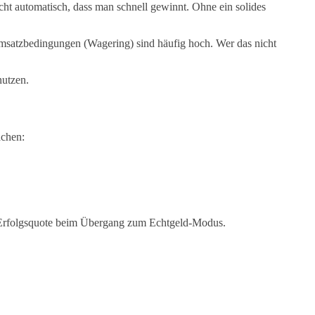
cht automatisch, dass man schnell gewinnt. Ohne ein solides
Umsatzbedingungen (Wagering) sind häufig hoch. Wer das nicht
nutzen.
achen:
re Erfolgsquote beim Übergang zum Echtgeld‑Modus.