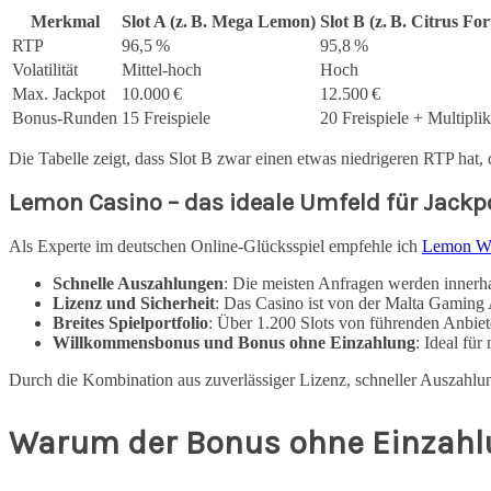
Merkmal
Slot A (z. B. Mega Lemon)
Slot B (z. B. Citrus Fo
RTP
96,5 %
95,8 %
Volatilität
Mittel‑hoch
Hoch
Max. Jackpot
10.000 €
12.500 €
Bonus‑Runden
15 Freispiele
20 Freispiele + Multiplik
Die Tabelle zeigt, dass Slot B zwar einen etwas niedrigeren RTP hat,
Lemon Casino – das ideale Umfeld für Jackp
Als Experte im deutschen Online‑Glücksspiel empfehle ich
Lemon Win
Schnelle Auszahlungen
: Die meisten Anfragen werden innerha
Lizenz und Sicherheit
: Das Casino ist von der Malta Gaming 
Breites Spielportfolio
: Über 1.200 Slots von führenden Anbi
Willkommensbonus und Bonus ohne Einzahlung
: Ideal fü
Durch die Kombination aus zuverlässiger Lizenz, schneller Auszahl
Warum der Bonus ohne Einzahlu