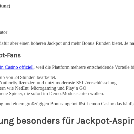
rtune)
ator
 dafür aber einen höheren Jackpot und mehr Bonus‑Runden bietet. Je nac
ot‑Fans
 Casino offiziell
, weil die Plattform mehrere entscheidende Vorteile bi
lb von 24 Stunden bearbeitet.
Authority lizenziert und nutzt modernste SSL‑Verschlüsselung.
etern wie NetEnt, Microgaming und Play’n GO.
r neue Spieler, die sofort im Demo‑Modus starten wollen.
ung und einem großzügigen Bonusangebot löst Lemon Casino das häufig
ng besonders für Jackpot‑Aspira