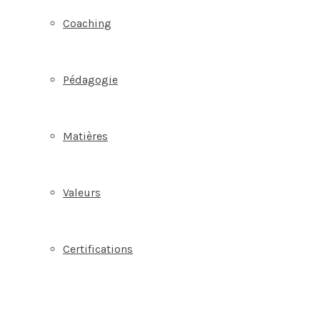
Coaching
Pédagogie
Matières
Valeurs
Certifications