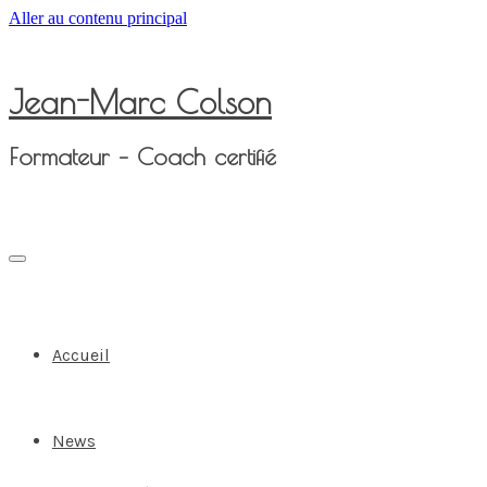
Aller au contenu principal
Jean-Marc Colson
Formateur – Coach certifié
Accueil
News