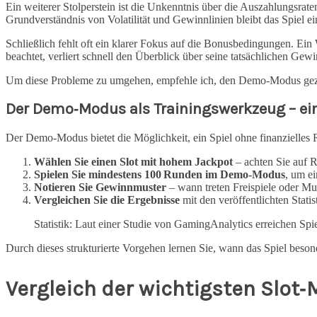
Ein weiterer Stolperstein ist die Unkenntnis über die Auszahlungsrat
Grundverständnis von Volatilität und Gewinnlinien bleibt das Spiel ei
Schließlich fehlt oft ein klarer Fokus auf die Bonusbedingungen. E
beachtet, verliert schnell den Überblick über seine tatsächlichen Gew
Um diese Probleme zu umgehen, empfehle ich, den Demo‑Modus gezie
Der Demo‑Modus als Trainingswerkzeug – ei
Der Demo‑Modus bietet die Möglichkeit, ein Spiel ohne finanzielles R
Wählen Sie einen Slot mit hohem Jackpot
– achten Sie auf R
Spielen Sie mindestens 100 Runden im Demo‑Modus
, um e
Notieren Sie Gewinnmuster
– wann treten Freispiele oder Mul
Vergleichen Sie die Ergebnisse
mit den veröffentlichten Statis
Statistik: Laut einer Studie von GamingAnalytics erreichen 
Durch dieses strukturierte Vorgehen lernen Sie, wann das Spiel beson
Vergleich der wichtigsten Slot