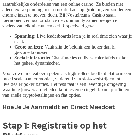
aantrekkelijke onderdelen van een online casino. Ze bieden niet
alleen extra spanning, maar ook de kans op grote prijzen zonder een
enorme inzet te hoeven doen. Bij Novadreams Casino staan
toernooien centraal omdat ze de community samenbrengen en
spelers van elk niveau een eerlijk speelveld geven.
Spanning:
Live leaderboards laten je in real time zien waar je
staat.
Grote prijzen:
Vaak zijn de beloningen hoger dan bij
gewone bonussen.
Sociale interactie:
Chat‑functies en live‑dealer tafels maken
het geheel dynamischer.
Voor zowel recreatieve spelers als high‑rollers biedt dit platform een
breed scala aan toernooien, variërend van slots‑wedstrijden tot
live‑dealer poker‑battles. Het resultaat is een levendige omgeving
waarin je jouw vaardigheden kunt testen en tegelijk kunt profiteren
van snelle cryptobetalingen en fiat‑opties.
Hoe Je Je Aanmeldt en Direct Meedoet
Stap 1: Registratie op het