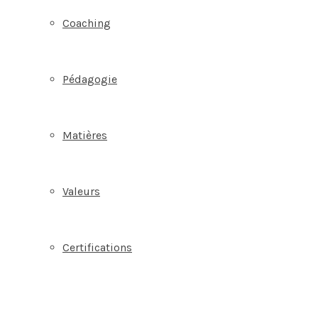
Coaching
Pédagogie
Matières
Valeurs
Certifications