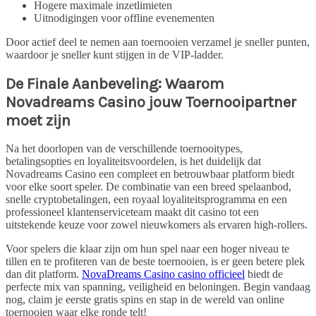
Hogere maximale inzetlimieten
Uitnodigingen voor offline evenementen
Door actief deel te nemen aan toernooien verzamel je sneller punten,
waardoor je sneller kunt stijgen in de VIP‑ladder.
De Finale Aanbeveling: Waarom
Novadreams Casino jouw Toernooipartner
moet zijn
Na het doorlopen van de verschillende toernooitypes,
betalingsopties en loyaliteitsvoordelen, is het duidelijk dat
Novadreams Casino een compleet en betrouwbaar platform biedt
voor elke soort speler. De combinatie van een breed spelaanbod,
snelle cryptobetalingen, een royaal loyaliteitsprogramma en een
professioneel klantenserviceteam maakt dit casino tot een
uitstekende keuze voor zowel nieuwkomers als ervaren high‑rollers.
Voor spelers die klaar zijn om hun spel naar een hoger niveau te
tillen en te profiteren van de beste toernooien, is er geen betere plek
dan dit platform.
NovaDreams Casino casino officieel
biedt de
perfecte mix van spanning, veiligheid en beloningen. Begin vandaag
nog, claim je eerste gratis spins en stap in de wereld van online
toernooien waar elke ronde telt!