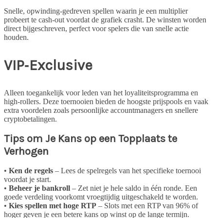
Snelle, opwinding‑gedreven spellen waarin je een multiplier
probeert te cash‑out voordat de grafiek crasht. De winsten worden
direct bijgeschreven, perfect voor spelers die van snelle actie
houden.
VIP‑Exclusive
Alleen toegankelijk voor leden van het loyaliteitsprogramma en
high‑rollers. Deze toernooien bieden de hoogste prijspools en vaak
extra voordelen zoals persoonlijke accountmanagers en snellere
cryptobetalingen.
Tips om Je Kans op een Topplaats te
Verhogen
•
Ken de regels
– Lees de spelregels van het specifieke toernooi
voordat je start.
•
Beheer je bankroll
– Zet niet je hele saldo in één ronde. Een
goede verdeling voorkomt vroegtijdig uitgeschakeld te worden.
•
Kies spellen met hoge RTP
– Slots met een RTP van 96% of
hoger geven je een betere kans op winst op de lange termijn.