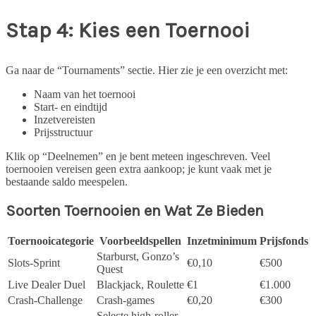
Stap 4: Kies een Toernooi
Ga naar de “Tournaments” sectie. Hier zie je een overzicht met:
Naam van het toernooi
Start‑ en eindtijd
Inzetvereisten
Prijsstructuur
Klik op “Deelnemen” en je bent meteen ingeschreven. Veel
toernooien vereisen geen extra aankoop; je kunt vaak met je
bestaande saldo meespelen.
Soorten Toernooien en Wat Ze Bieden
Toernooicategorie
Voorbeeldspellen
Inzetminimum
Prijsfonds
Starburst, Gonzo’s
Slots‑Sprint
€0,10
€500
Quest
Live Dealer Duel
Blackjack, Roulette
€1
€1.000
Crash‑Challenge
Crash‑games
€0,20
€300
Selecte high‑roller