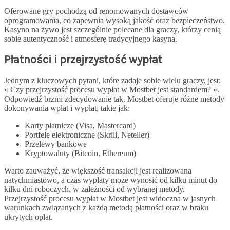
Oferowane gry pochodzą od renomowanych dostawców
oprogramowania, co zapewnia wysoką jakość oraz bezpieczeństwo.
Kasyno na żywo jest szczególnie polecane dla graczy, którzy cenią
sobie autentyczność i atmosferę tradycyjnego kasyna.
Płatności i przejrzystość wypłat
Jednym z kluczowych pytani, które zadaje sobie wielu graczy, jest:
« Czy przejrzystość procesu wypłat w Mostbet jest standardem? ».
Odpowiedź brzmi zdecydowanie tak. Mostbet oferuje różne metody
dokonywania wpłat i wypłat, takie jak:
Karty płatnicze (Visa, Mastercard)
Portfele elektroniczne (Skrill, Neteller)
Przelewy bankowe
Kryptowaluty (Bitcoin, Ethereum)
Warto zauważyć, że większość transakcji jest realizowana
natychmiastowo, a czas wypłaty może wynosić od kilku minut do
kilku dni roboczych, w zależności od wybranej metody.
Przejrzystość procesu wypłat w Mostbet jest widoczna w jasnych
warunkach związanych z każdą metodą płatności oraz w braku
ukrytych opłat.