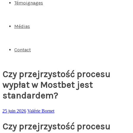
Témoignages
Médias
Contact
Czy przejrzystość procesu
wypłat w Mostbet jest
standardem?
25 juin 2026
Valérie Bornet
Czy przejrzystość procesu