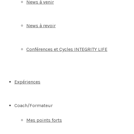
News à venir
News à revoir
Conférences et Cycles INTEGRITY LIFE
Expériences
Coach/Formateur
Mes points forts