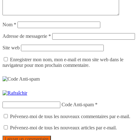
Nom
*
Adresse de messagerie
*
Site web
Enregistrer mon nom, mon e-mail et mon site web dans le
navigateur pour mon prochain commentaire.
Code Anti-spam
*
Prévenez-moi de tous les nouveaux commentaires par e-mail.
Prévenez-moi de tous les nouveaux articles par e-mail.