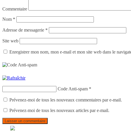
Commentaire
Nom
*
Adresse de messagerie
*
Site web
Enregistrer mon nom, mon e-mail et mon site web dans le naviga
Code Anti-spam
*
Prévenez-moi de tous les nouveaux commentaires par e-mail.
Prévenez-moi de tous les nouveaux articles par e-mail.