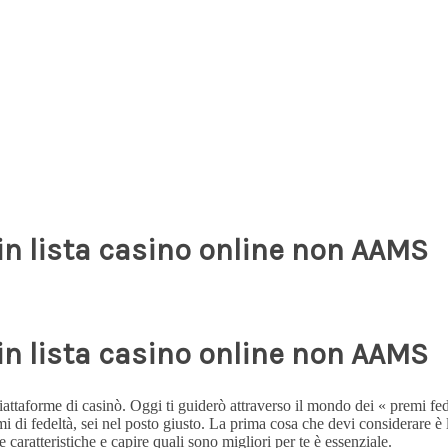
in lista casino online non AAMS
in lista casino online non AAMS
iattaforme di casinò. Oggi ti guiderò attraverso il mondo dei « premi fe
 di fedeltà, sei nel posto giusto. La prima cosa che devi considerare è l’a
caratteristiche e capire quali sono migliori per te è essenziale.