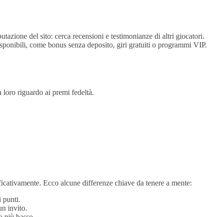
utazione del sito: cerca recensioni e testimonianze di altri giocatori.
disponibili, come bonus senza deposito, giri gratuiti o programmi VIP.
 loro riguardo ai premi fedeltà.
ificativamente. Ecco alcune differenze chiave da tenere a mente:
 punti.
n invito.
o più basso.