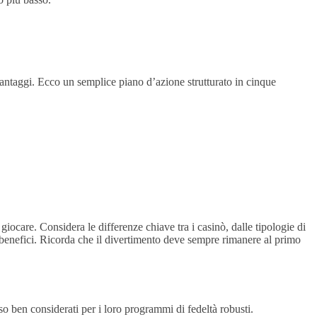
antaggi. Ecco un semplice piano d’azione strutturato in cinque
giocare. Considera le differenze chiave tra i casinò, dalle tipologie di
i benefici. Ricorda che il divertimento deve sempre rimanere al primo
 ben considerati per i loro programmi di fedeltà robusti.