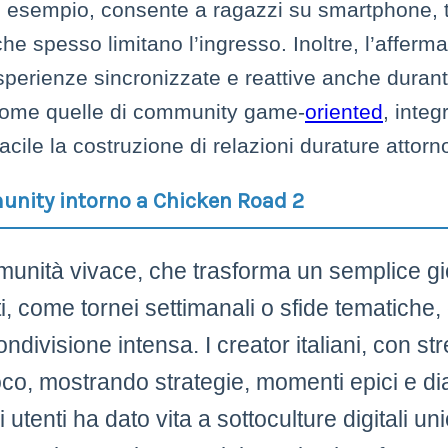
 esempio, consente a ragazzi su smartphone, ta
he spesso limitano l’ingresso. Inoltre, l’affermar
perienze sincronizzate e reattive anche durante
 come quelle di community game-
oriented
, integ
ile la costruzione di relazioni durature attorno
mmunity intorno a Chicken Road 2
munità vivace, che trasforma un semplice g
, come tornei settimanali o sfide tematiche, 
divisione intensa. I creator italiani, con s
ioco, mostrando strategie, momenti epici e di
 utenti ha dato vita a sottoculture digitali un