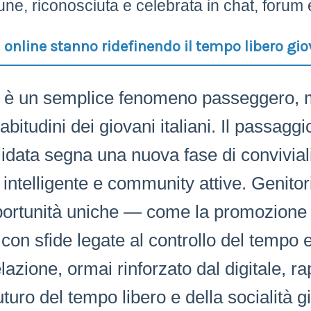
ne, riconosciuta e celebrata in chat, forum e
i online stanno ridefinendo il tempo libero gio
n è un semplice fenomeno passeggero, m
bitudini dei giovani italiani. Il passagg
lidata segna una nuova fase di conviviali
intelligente e community attive. Genitori
portunità uniche — come la promozione d
on sfide legate al controllo del tempo 
elazione, ormai rinforzato dal digitale, 
uro del tempo libero e della socialità gio