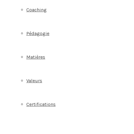
Coaching
Pédagogie
Matières
Valeurs
Certifications