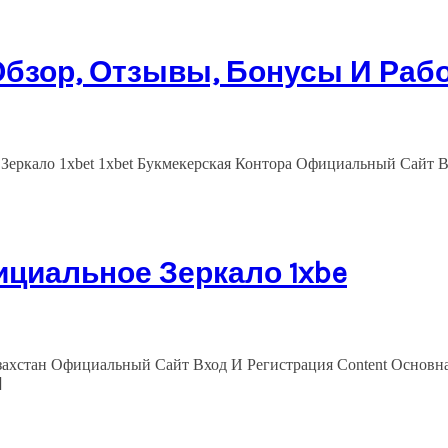
Обзор, Отзывы, Бонусы И Рабо
 Зеркало 1xbet 1xbet Букмекерская Контора Официальный Сайт В
циальное Зеркало 1xbe
азахстан Официальный Сайт Вход И Регистрация Content Основ
]