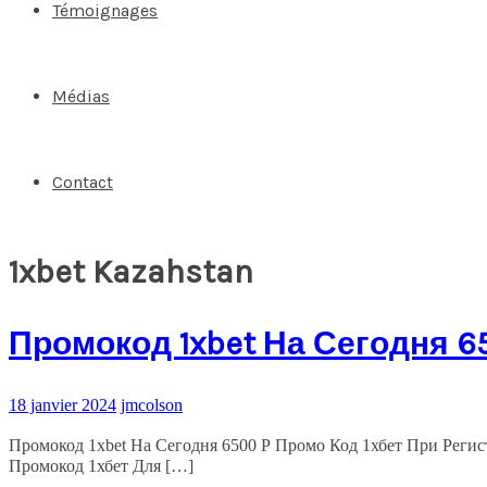
Témoignages
Médias
Contact
1xbet Kazahstan
Промокод 1xbet На Сегодня 6
18 janvier 2024
jmcolson
Промокод 1xbet На Сегодня 6500 Р Промо Код 1хбет При Регист
Промокод 1хбет Для […]