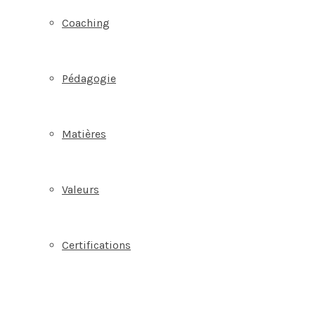
Coaching
Pédagogie
Matières
Valeurs
Certifications