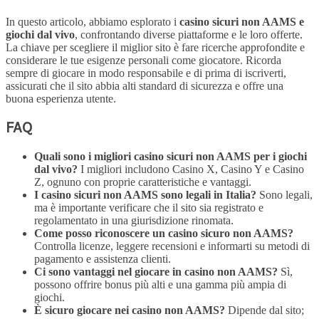
In questo articolo, abbiamo esplorato i
casino sicuri non AAMS e
giochi dal vivo
, confrontando diverse piattaforme e le loro offerte.
La chiave per scegliere il miglior sito è fare ricerche approfondite e
considerare le tue esigenze personali come giocatore. Ricorda
sempre di giocare in modo responsabile e di prima di iscriverti,
assicurati che il sito abbia alti standard di sicurezza e offre una
buona esperienza utente.
FAQ
Quali sono i migliori casino sicuri non AAMS per i giochi
dal vivo?
I migliori includono Casino X, Casino Y e Casino
Z, ognuno con proprie caratteristiche e vantaggi.
I casino sicuri non AAMS sono legali in Italia?
Sono legali,
ma è importante verificare che il sito sia registrato e
regolamentato in una giurisdizione rinomata.
Come posso riconoscere un casino sicuro non AAMS?
Controlla licenze, leggere recensioni e informarti su metodi di
pagamento e assistenza clienti.
Ci sono vantaggi nel giocare in casino non AAMS?
Sì,
possono offrire bonus più alti e una gamma più ampia di
giochi.
È sicuro giocare nei casino non AAMS?
Dipende dal sito;