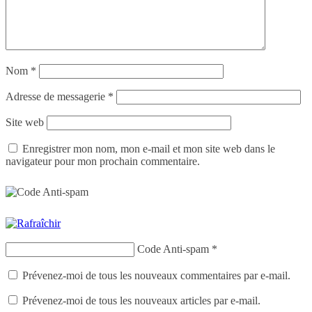
Nom
*
Adresse de messagerie
*
Site web
Enregistrer mon nom, mon e-mail et mon site web dans le
navigateur pour mon prochain commentaire.
Code Anti-spam
*
Prévenez-moi de tous les nouveaux commentaires par e-mail.
Prévenez-moi de tous les nouveaux articles par e-mail.