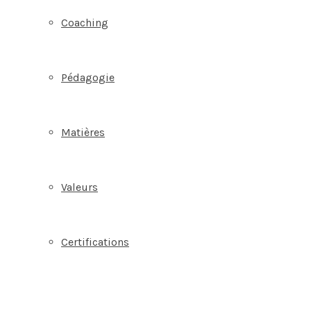
Coaching
Pédagogie
Matières
Valeurs
Certifications