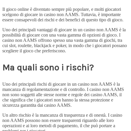
Il gioco online è diventato sempre più popolare, e molti giocatori
scelgono di giocare in casino non AAMS. Tuttavia, è importante
essere consapevoli dei rischi e dei benefici di questo tipo di gioco.
Uno dei principali vantaggi di giocare in un casino non AAMS è la
possibilità di giocare con una vasta gamma di opzioni di gioco. I
casino non AAMS offrono spesso una vasta gamma di giochi, tra
cui slot, roulette, blackjack e poker, in modo che i giocatori possano
scegliere il gioco che preferiscono.
Ma quali sono i rischi?
Uno dei principali rischi di giocare in un casino non AAMS è la
mancanza di regolamentazione e di controllo. I casino non AAMS
non sono soggetti alle stesse norme e regole dei casino AAMS, il
che significa che i giocatori non hanno la stessa protezione e
sicurezza garantita dai casino AAMS.
Un altro rischio è la mancanza di trasparenza e di onestà. I casino
non AAMS possono non essere trasparenti riguardo alle loro
operazioni e ai loro metodi di pagamento, il che può portare a
problemi per i giocatori.