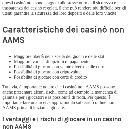
questi casinò non sono soggetti alle stesse norme di sicurezza e
trasparenza dei casinò regolati, il che può rendere più difficile per gli
utenti garantire la sicurezza dei loro depositi e delle loro vincite.
Caratteristiche dei casinò non
AAMS
Maggiore libertà nella scelta dei giochi e delle slot
Maggiore varietà di opzioni di pagamento
Possibilità di giocare con valute diverse dalle euro
Possibilità di giocare con criptovalute
Possibilità di giocare con carte di credito
Tuttavia, è importante notare che i casinò non AAMS possono
anche presentare alcuni rischi, come ad esempio la mancanza di
garanzie per i giocatori e la possibilità di frodi. Per questo, è
importante fare una ricerca approfondita sul casinò online non
AAMS prima di iniziare a giocare.
I vantaggi e i rischi di giocare in un casino
non AAMS