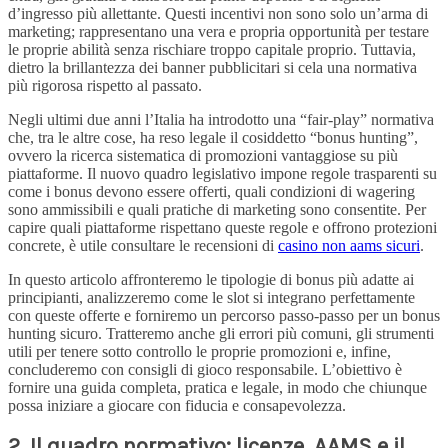
d’ingresso più allettante. Questi incentivi non sono solo un’arma di
marketing; rappresentano una vera e propria opportunità per testare
le proprie abilità senza rischiare troppo capitale proprio. Tuttavia,
dietro la brillantezza dei banner pubblicitari si cela una normativa
più rigorosa rispetto al passato.
Negli ultimi due anni l’Italia ha introdotto una “fair‑play” normativa
che, tra le altre cose, ha reso legale il cosiddetto “bonus hunting”,
ovvero la ricerca sistematica di promozioni vantaggiose su più
piattaforme. Il nuovo quadro legislativo impone regole trasparenti su
come i bonus devono essere offerti, quali condizioni di wagering
sono ammissibili e quali pratiche di marketing sono consentite. Per
capire quali piattaforme rispettano queste regole e offrono protezioni
concrete, è utile consultare le recensioni di
casino non aams sicuri
.
In questo articolo affronteremo le tipologie di bonus più adatte ai
principianti, analizzeremo come le slot si integrano perfettamente
con queste offerte e forniremo un percorso passo‑passo per un bonus
hunting sicuro. Tratteremo anche gli errori più comuni, gli strumenti
utili per tenere sotto controllo le proprie promozioni e, infine,
concluderemo con consigli di gioco responsabile. L’obiettivo è
fornire una guida completa, pratica e legale, in modo che chiunque
possa iniziare a giocare con fiducia e consapevolezza.
2. Il quadro normativo: licenze, AAMS e il