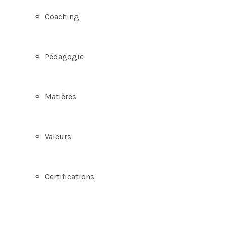
Coaching
Pédagogie
Matières
Valeurs
Certifications