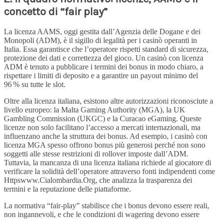
concetto di “fair play”
La licenza AAMS, oggi gestita dall’Agenzia delle Dogane e dei
Monopoli (ADM), è il sigillo di legalità per i casinò operanti in
Italia. Essa garantisce che l’operatore rispetti standard di sicurezza,
protezione dei dati e correttezza del gioco. Un casinò con licenza
ADM è tenuto a pubblicare i termini dei bonus in modo chiaro, a
rispettare i limiti di deposito e a garantire un payout minimo del
96 % su tutte le slot.
Oltre alla licenza italiana, esistono altre autorizzazioni riconosciute a
livello europeo: la Malta Gaming Authority (MGA), la UK
Gambling Commission (UKGC) e la Curacao eGaming. Queste
licenze non solo facilitano l’accesso a mercati internazionali, ma
influenzano anche la struttura dei bonus. Ad esempio, i casinò con
licenza MGA spesso offrono bonus più generosi perché non sono
soggetti alle stesse restrizioni di rollover imposte dall’ADM.
Tuttavia, la mancanza di una licenza italiana richiede al giocatore di
verificare la solidità dell’operatore attraverso fonti indipendenti come
Httpswww.Cialombardia.Org, che analizza la trasparenza dei
termini e la reputazione delle piattaforme.
La normativa “fair‑play” stabilisce che i bonus devono essere reali,
non ingannevoli, e che le condizioni di wagering devono essere