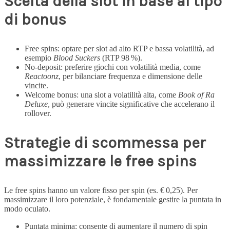
Scelta della slot in base al tipo
di bonus
Free spins: optare per slot ad alto RTP e bassa volatilità, ad
esempio
Blood Suckers
(RTP 98 %).
No‑deposit: preferire giochi con volatilità media, come
Reactoonz
, per bilanciare frequenza e dimensione delle
vincite.
Welcome bonus: una slot a volatilità alta, come
Book of Ra
Deluxe
, può generare vincite significative che accelerano il
rollover.
Strategie di scommessa per
massimizzare le free spins
Le free spins hanno un valore fisso per spin (es. € 0,25). Per
massimizzare il loro potenziale, è fondamentale gestire la puntata in
modo oculato.
Puntata minima: consente di aumentare il numero di spin