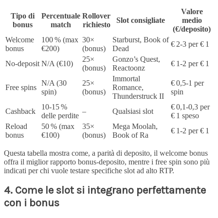
Valore
Tipo di
Percentuale
Rollover
Slot consigliate
medio
bonus
match
richiesto
(€/deposito)
Welcome
100 % (max
30×
Starburst, Book of
€ 2‑3 per € 1
bonus
€200)
(bonus)
Dead
25×
Gonzo’s Quest,
No‑deposit
N/A (€10)
€ 1‑2 per € 1
(bonus)
Reactoonz
Immortal
N/A (30
25×
€ 0,5‑1 per
Free spins
Romance,
spin)
(bonus)
spin
Thunderstruck II
10‑15 %
€ 0,1‑0,3 per
Cashback
–
Qualsiasi slot
delle perdite
€ 1 speso
Reload
50 % (max
35×
Mega Moolah,
€ 1‑2 per € 1
bonus
€100)
(bonus)
Book of Ra
Questa tabella mostra come, a parità di deposito, il welcome bonus
offra il miglior rapporto bonus‑deposito, mentre i free spin sono più
indicati per chi vuole testare specifiche slot ad alto RTP.
4. Come le slot si integrano perfettamente
con i bonus