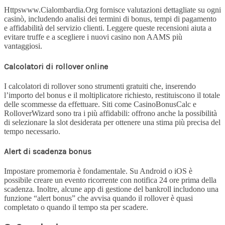
Httpswww.Cialombardia.Org fornisce valutazioni dettagliate su ogni
casinò, includendo analisi dei termini di bonus, tempi di pagamento
e affidabilità del servizio clienti. Leggere queste recensioni aiuta a
evitare truffe e a scegliere i nuovi casino non AAMS più
vantaggiosi.
Calcolatori di rollover online
I calcolatori di rollover sono strumenti gratuiti che, inserendo
l’importo del bonus e il moltiplicatore richiesto, restituiscono il totale
delle scommesse da effettuare. Siti come CasinoBonusCalc e
RolloverWizard sono tra i più affidabili: offrono anche la possibilità
di selezionare la slot desiderata per ottenere una stima più precisa del
tempo necessario.
Alert di scadenza bonus
Impostare promemoria è fondamentale. Su Android o iOS è
possibile creare un evento ricorrente con notifica 24 ore prima della
scadenza. Inoltre, alcune app di gestione del bankroll includono una
funzione “alert bonus” che avvisa quando il rollover è quasi
completato o quando il tempo sta per scadere.